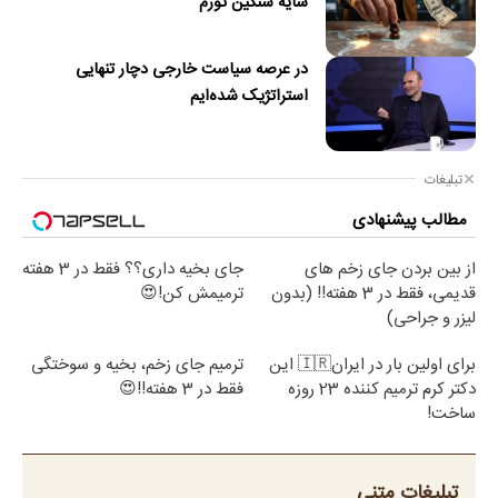
سایه سنگین تورم
در عرصه سیاست خارجی دچار تنهایی
استراتژیک شده‌ایم
تبلیغات
مطالب پیشنهادی
از بین بردن جای زخم های
جای بخیه داری؟؟ فقط در 3 هفته
قدیمی، فقط در 3 هفته!! (بدون
ترمیمش کن!😍
لیزر و جراحی)
برای اولین بار در ایران🇮🇷 این
ترمیم جای زخم، بخیه و سوختگی
دکتر کرم ترمیم کننده 23 روزه
فقط در 3 هفته!!😍
ساخت!
تبلیغات متنی