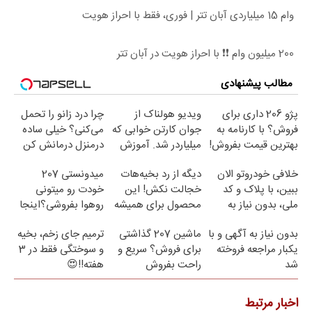
وام 15 میلیاردی آبان تتر | فوری، فقط با احراز هویت
200 میلیون وام ❗❗ با احراز هویت در آبان تتر
مطالب پیشنهادی
پژو 206 داری برای
ویدیو هولناک از
چرا درد زانو را تحمل
فروش؟ با کارنامه به
جوان کارتن خوابی که
می‌کنی؟ خیلی ساده
بهترین قیمت بفروش!
میلیاردر شد. آموزش
درمنزل درمانش کن
رایگان
خلافی خودروتو الان
دیگه از رد بخیه‌هات
میدونستی 207
ببین، با پلاک و کد
خجالت نکش! این
خودت رو میتونی
ملی، بدون نیاز به
محصول برای همیشه
روهوا بفروشی؟اینجا
مراجعه حضوری
درمانش می‌کنه
سریع و راحت بفروش
بدون نیاز به آگهی و با
ماشین 207 گذاشتی
ترمیم جای زخم، بخیه
یکبار مراجعه فروخته
برای فروش؟ سریع و
و سوختگی فقط در 3
شد
راحت بفروش
هفته!!😍
اخبار مرتبط