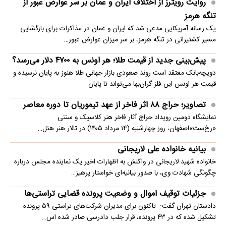
روایت رویترز از اختلاف ایران و عمان بر سر عوارض عبور از
تنگه هرمز
یک رسانه آمریکایی مدعی شد که ایران و عمان در مذاکرات برای بازگشایی
مسیر کشتیرانی در تنگه هرمز، بر سر میزان عوارض عبور…
پیش‌بینی جدید از قیمت طلا؛ هر اونس به ۴۷۰۰ دلار می‌رسد؟
دویچه‌بانک معتقد است روند صعودی بازار جهانی طلا هنوز به پایان نرسیده و
قیمت هر اونس این فلز گران‌بها می‌تواند تا پایان…
تصاویر؛ حراج ۸۸ اثر فاخر از عهد تیموریان تا دوره معاصر
نمایشگاه دومین رویداد حراج آثار فاخر هنر کلاسیک و سنتی
«رخ‌ست»اصفهان، روز چهارشنبه (۱۴ مرداد ۱۴۰۵) در تالار هنر هتل…
بیانیه خانواده علی لاریجانی
خانواده شهید لاریجانی در واکنش به اظهارات اخیر یک نماینده مجلس درباره
چگونگی شهادت وی، با صدور بیانیه‌ای خواستار پرهیز…
جزئیات توقیف اموال و وضعیت پرونده قضایی تراستی‌ها
دادستان تهران گفت: تاکنون برای مدیران شرکت‌های تراستی ۵۹ پرونده
تشکیل شده که در ۴۳ پرونده، قرار جلب دادرسی صادر شده اس…