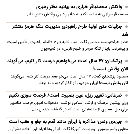
واکنش محمدباقر خرازی به بیانیه دفتر رهبری
محمدباقر خرازی به بیانیه تکذیبیه دفتر رهبری واکنش نشان داد.
جزئیات متن اولیۀ طرح راهبردی مدیریت تنگه هرمز منتشر
شد
عضو هیئت‌رئیسه مجلس گفت: متن اولیۀ طرح «اقدام راهبردی تأمین امنیت
و پیشرفت پایدار تنگۀ هرمز و خلیج‌فارس» در کمیسیون…
پزشکیان: ۴۷ سال است می‌خواهیم درست کار کنیم، می‌گویند
الان وقتش نیست!
مسعود پزشکیان گفت: ۴۷ سال است می‌خواهیم درست کار کنیم، می‌گویند
الان وقتش نیست! ایران خودرو را واگذار کردیم و به تبعش…
ضرغامی: تغییر ریل، عین بصیرت است/ فرصت سوزی نکنیم
وزیر پیشین فرهنگ و ارشاد اسلامی نوشت: «تحولات امروز، فرصت مناسبی
برای حل بسیاری از معضلاتی‌ است که در گذشته، لاینحل به…
جی‌دی ونس: مذاکره با ایران مانند قدم به جلو و عقب است
معاون رئیس‌جمهور تروریست آمریکا گفت: ایرانی‌ها افراد فوق‌العاده دشواری