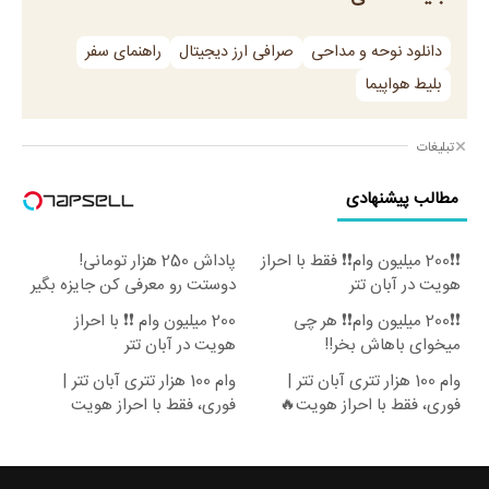
دانلود نوحه و مداحی
صرافی ارز دیجیتال
راهنمای سفر
بلیط هواپیما
تبلیغات
مطالب پیشنهادی
❗❗200 میلیون وام❗❗ فقط با احراز
پاداش 250 هزار تومانی!
هویت در آبان تتر
دوستت رو معرفی کن جایزه بگیر
😍
❗❗200 میلیون وام❗❗ هر چی
200 میلیون وام ❗❗ با احراز
میخوای باهاش بخر!!
هویت در آبان تتر
وام 100 هزار تتری آبان تتر |
وام 100 هزار تتری آبان تتر |
فوری، فقط با احراز هویت🔥
فوری، فقط با احراز هویت