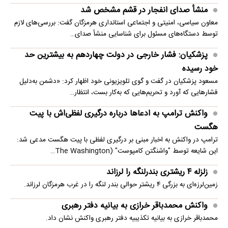
منشأ صدای انفجار در قشم مشخص شد
معاون سیاسی، امنیتی و اجتماعی استانداری هرمزگان گفت: بررسی‌های لازم
توسط دستگاه‌های مسئول برای شناسایی منشأ صدای…
پزشکیان: فشار خارجی در دولت چهاردهم به بیشترین حد
خود رسیده
مسعود پزشکیان در گفت و گوی تلویزیونی خود اظهار کرد: «دشمن به‌دلیل
فشارهایی که آورد و تحریم‌هایی که به‌کار بست، انتظار…
واکنش ترامپ به ادعاها درباره درگیری لفظی‌اش با پیت
هگست
ترامپ در واکنش به اخبار مبنی بر درگیری لفظی با پیت هگست مدعی شد:
این شایعه توسط "واشنگتن کامپوست" (The Washington…
زلزله ۴ ریشتری بندرلنگه را لرزاند
زمین‌لرزه‌ای به بزرگی ۴ ریشتر حوالی بندر لنگه را در غرب هرمزگان لرزاند.
واکنش محمدباقر خرازی به بیانیه دفتر رهبری
محمدباقر خرازی به بیانیه تکذیبیه دفتر رهبری واکنش نشان داد.