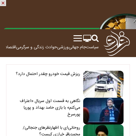
سیاست
جام جهانی
ورزشی
حوادث
زندگی و سرگرمی
اقتصاد
علم
ریزش قیمت خودرو چقدر احتمال دارد؟
نگاهی به قسمت اول سریال «اعتراف
می‌کنم» با بازی حامد بهداد و پوریا
پورسرخ
روحانی‌ای با اظهارنظرهای جنجالی/
محمدباقر خرازی کیست؟