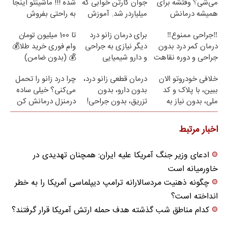
می‌شی؟ وقتشه برای
جوان کارتن خوابی که
شده !!! ماشینتو اینجا
همیشه درمانش
میلیاردر شد. آموزش
به راحتی بفروش
کنی✅فرم پر کن
رایگان
‼️جراحی ممنوع‼️
برای درمان زانو درد
تا 100 میلیون تومان
درمان کمر درد بدون
دیگر نیازی به جراحی
وام فوری خرید طلا💰
جراحی و دوره نقاهت
و دارو شیمیایی
💰 (بدون ضامن)
نیست(پرسش‌نامه)
خلافی خودروتو الان
درمان قطعی زانو درد،
چرا درد زانو را تحمل
ببین، با پلاک و کد
بدون دارو، بدون
می‌کنی؟ خیلی ساده
ملی، بدون نیاز به
تزریق، بدون جراحی!
درمنزل درمانش کن
مراجعه حضوری
(پرسش‌نامه)
اخبار مرتبط
ادعای وزیر جنگ آمریکا علیه ایران: همچنان تهدیدی در
خاورمیانه است
چگونه ذهنیت مردسالارانه ترامپ دیپلماسی آمریکا را به خطر
انداخته است؟
کدام مناطق شب گذشته هدف حمله ارتش آمریکا قرار گرفتند؟