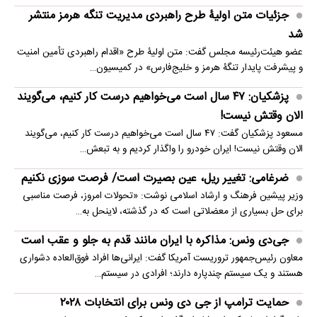
جزئیات متن اولیۀ طرح راهبردی مدیریت تنگه هرمز منتشر
شد
عضو هیئت‌رئیسه مجلس گفت: متن اولیۀ طرح «اقدام راهبردی تأمین امنیت
و پیشرفت پایدار تنگۀ هرمز و خلیج‌فارس» در کمیسیون…
پزشکیان: ۴۷ سال است می‌خواهیم درست کار کنیم، می‌گویند
الان وقتش نیست!
مسعود پزشکیان گفت: ۴۷ سال است می‌خواهیم درست کار کنیم، می‌گویند
الان وقتش نیست! ایران خودرو را واگذار کردیم و به تبعش…
ضرغامی: تغییر ریل، عین بصیرت است/ فرصت سوزی نکنیم
وزیر پیشین فرهنگ و ارشاد اسلامی نوشت: «تحولات امروز، فرصت مناسبی
برای حل بسیاری از معضلاتی‌ است که در گذشته، لاینحل به…
جی‌دی ونس: مذاکره با ایران مانند قدم به جلو و عقب است
معاون رئیس‌جمهور تروریست آمریکا گفت: ایرانی‌ها افراد فوق‌العاده دشواری
هستند و یک سیستم چندپاره دارند؛ افرادی در سیستم…
حمایت ترامپ از جی دی ونس برای انتخابات ۲۰۲۸