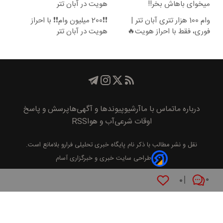
میخوای باهاش بخر!!
هویت در آبان تتر
وام 100 هزار تتری آبان تتر |
❗❗200 میلیون وام❗❗ با احراز
فوری، فقط با احراز هویت🔥
هویت در آبان تتر
درباره ما
تماس با ما
آرشیو
پیوند‌ها و آگهی‌ها
پرسش و پاسخ
اوقات شرعی
آب و هوا
RSS
نقل و نشر مطالب با ذکر نام
پايگاه خبری تحليلی فرارو
بلامانع است.
طراحی سایت خبری و خبرگزاری آسام
۰
۰