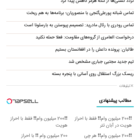
تردد کشتی‌ها از تنگه هرمز کاهش پیدا کرد
تماس شبانه پورعلی‌گنجی با منصوریان؛ برنامه‌ها به هم ریخت
تماس رودری با رئال مادرید: تصمیمم پیوستن به بارسلونا است
درخواست العامری از گروه‌های مقاومت: فعلا حمله نکنید
طالبان: پرونده داعش را در افغانستان بستیم
تیم جدید مجتبی جباری مشخص شد
ریسک بزرگ استقلال روی آسانی با پنجره بسته
تبلیغات
مطالب پیشنهادی
❗❗200 میلیون وام❗❗ فقط با احراز
❗❗200 میلیون وام❗❗ فقط با احراز
هویت در آبان تتر
هویت
❗❗200 میلیون وام❗❗ هر چی
200 میلیون وام ❗❗ با احراز