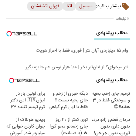
بیشتر بدانید:
سیسیل
اتنا
فوران آتشفشان
تبلیغات
مطالب پیشنهادی
وام 15 میلیاردی آبان تتر | فوری، فقط با احراز هویت
تتر میخوای؟ از آبان‌تتر بخر | 100 هزار تومان هم جایزه بگیر
مطالب پیشنهادی
ترمیم جای زخم، بخیه
دیگه خبری از زخم و
برای اولین بار در
و سوختگی فقط در 3
جای بخیه نیست‼️
ایران🇮🇷 این دکتر
هفته!!😍
فقط با این کرم گیاهی
کرم ترمیم کننده 23
روزه ساخت!
درمان قطعی زانو درد،
توی کمتر از 20 روز
ویدیو هولناک از
بدون دارو، بدون
جای زخماتو محو کن!
جوان کارتن خوابی که
تزریق، بدون جراحی!
🔥 (با ضمانت)
میلیاردر شد. آموزش