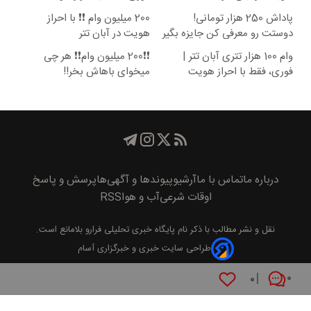
پاداش 250 هزار تومانی!
200 میلیون وام ❗❗ با احراز
دوستت رو معرفی کن جایزه بگیر
هویت در آبان تتر
😍
وام 100 هزار تتری آبان تتر |
❗❗200 میلیون وام❗❗ هر چی
فوری، فقط با احراز هویت
میخوای باهاش بخر!!
درباره ما
تماس با ما
آرشیو
پیوند‌ها و آگهی‌ها
پرسش و پاسخ
اوقات شرعی
آب و هوا
RSS
نقل و نشر مطالب با ذکر نام
پايگاه خبری تحليلی فرارو
بلامانع است.
طراحی سایت خبری و خبرگزاری آسام
۰
۰