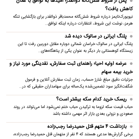
پس از شروط شش‌گانه ذوالقدر؛ امیدها به توافق با عمان
کاهش یافت؟
نیویورک‌تایمز درباره شروط شش‌گانه محمدباقر ذوالقدر برای بازگشایی تنگه
هرمز، نوشت این شروط، انتظارات درباره اینکه توافق…
پلنگ ایرانی در سالوک دیده شد
پلنگ ایرانی در سالوک خراسان شمالی دوباره مقابل دوربین رفت تا این
زیستگاه کوهستانی بار دیگر به عنوان یکی از پناهگاه‌های…
عرضه اولیه احیا؛ راهنمای ثبت سفارش، نقدینگی مورد نیاز و
خرید بیمه سهام
جزئیات دقیق مبلغ شارژ حساب، زمان ثبت سفارش آنلاین و فرمول
شگفت‌انگیز سود تضمین‌شده یک‌ساله برای سهامداران حقیقی که در…
ریسک خرید کدام سکه بیشتر است؟
حباب قیمت سکه لزوما به ترکیدن حباب ختم نمی‌شود اما می‌تواند در روند
صعودی و نزولی بعدی بازار اثر مهمی داشته باشد
بازداشت ۴ متهم قتل حمیدرضا رجب‌زاده
برخی گزارش‌ها مدعی هستند که ۴ نفر از متهمان قتل حمیدرضا رجب‌زاده،