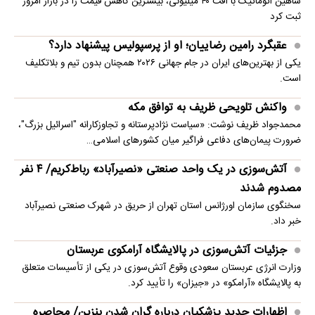
شاهین اتوماتیک با افت ۴۰ میلیونی، بیشترین کاهش قیمت را در بازار امروز
ثبت کرد
عقبگرد رامین رضاییان؛ او از پرسپولیس پیشنهاد دارد؟
یکی از بهترین‌های ایران در جام جهانی ۲۰۲۶ همچنان بدون تیم و بلاتکلیف
است.
واکنش تلویحی ظریف به توافق مکه
محمدجواد ظریف نوشت: «سیاست نژادپرستانه و تجاوزکارانه "اسرائیل بزرگ"،
ضرورت پیمان‌های دفاعی فراگیر میان کشورهای اسلامی…
آتش‌سوزی در یک واحد صنعتی «نصیرآباد» رباط‌کریم/ ۴ نفر
مصدوم شدند
سخنگوی سازمان اورژانس استان تهران از حریق در شهرک صنعتی نصیرآباد
خبر داد.
جزئیات آتش‌سوزی در پالایشگاه آرامکوی عربستان
وزارت انرژی عربستان سعودی وقوع آتش‌سوزی در یکی از تأسیسات متعلق
به پالایشگاه «آرامکو» در «جیزان» را تأیید کرد.
اظهارات جدید پزشکیان درباره گران شدن بنزین/ محاصره