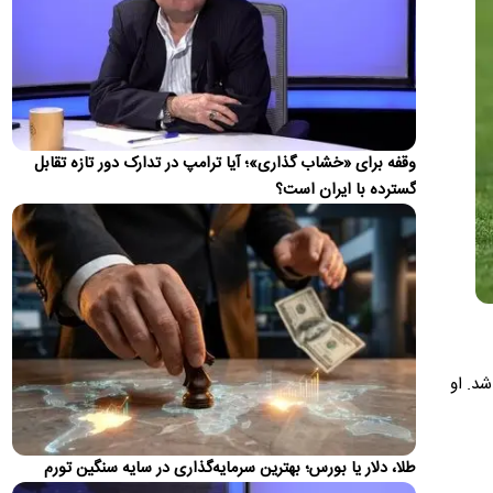
به‌دلیل فشارهایی که آورد و تحریم‌هایی که به‌کار بست، انتظار…
واکنش ترامپ به ادعاها درباره درگیری لفظی‌اش با
پیت هگست
ترامپ در واکنش به اخبار مبنی بر درگیری لفظی با پیت هگست
مدعی شد: این شایعه توسط "واشنگتن کامپوست" (The
Washington…
وقفه برای «خشاب گذاری»؛ آیا ترامپ در تدارک دور تازه تقابل
گسترده با ایران است؟
زلزله ۴ ریشتری بندرلنگه را لرزاند
زمین‌لرزه‌ای به بزرگی ۴ ریشتر حوالی بندر لنگه را در غرب هرمزگان
لرزاند.
واکنش محمدباقر خرازی به بیانیه دفتر رهبری
محمدباقر خرازی به بیانیه تکذیبیه دفتر رهبری واکنش نشان داد.
جزئیات متن اولیۀ طرح راهبردی مدیریت تنگه هرمز
شد. او
منتشر شد
عضو هیئت‌رئیسه مجلس گفت: متن اولیۀ طرح «اقدام راهبردی
تأمین امنیت و پیشرفت پایدار تنگۀ هرمز و خلیج‌فارس» در
کمیسیون…
طلا، دلار یا بورس؛ بهترین سرمایه‌گذاری در سایه سنگین تورم