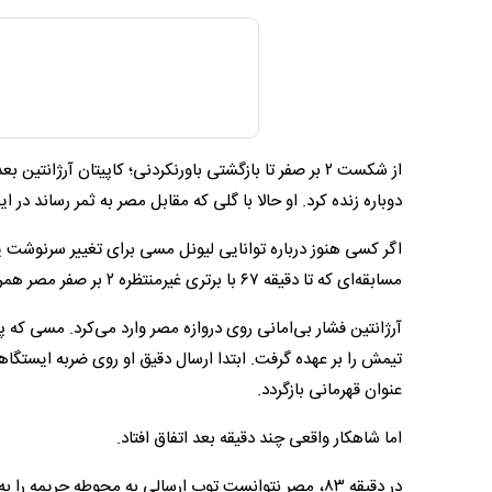
از شکست ۲ بر صفر تا بازگشتی باورنکردنی؛ کاپیتان آرژ
دوباره زنده کرد. او حالا با گلی که مقابل مصر به ثمر رساند در این جام 8 گله شد و دوباره آق
مسابقه‌ای که تا دقیقه ۶۷ با برتری غیرمنتظره ۲ بر صفر مصر همراه بود، ناگهان با جادوی شماره ۱۰ آلبی‌سلسته کاملا زیر و رو شد.
آرژانتین فشار بی‌امانی روی دروازه مصر وارد می‌کرد. مسی که
تیمش را بر عهده گرفت. ابتدا ارسال دقیق او روی ضربه ایستگاهی
عنوان قهرمانی بازگردد.
اما شاهکار واقعی چند دقیقه بعد اتفاق افتاد.
در دقیقه ۸۳، مصر نتوانست توپ ارسالی به محوطه جریمه 