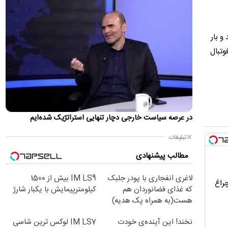
پزشکیان: ۴۷ سال است می‌خواهیم درست کار کنیم،
می‌گویند الان وقتش نیست!
مسعود پزشکیان گفت: ۴۷ سال است می‌خواهیم درست کار کنیم،
د و بار
می‌گویند الان وقتش نیست! ایران خودرو را واگذار کردیم و به
وتبال
تبعش…
ضرغامی: تغییر ریل، عین بصیرت است/ فرصت
سوزی نکنیم
وزیر پیشین فرهنگ و ارشاد اسلامی نوشت: «تحولات امروز، فرصت
مناسبی برای حل بسیاری از معضلاتی‌ است که در گذشته، لاینحل
در عرصه سیاست خارجی دچار تنهایی استراتژیک شده‌ایم
به…
تبلیغات
جی‌دی ونس: مذاکره با ایران مانند قدم به جلو و
عقب است
مطالب پیشنهادی
معاون رئیس‌جمهور تروریست آمریکا گفت: ایرانی‌ها افراد فوق‌العاده
لاغری انفجاری با پودر جلبک
IM LS9 بیش از 1500
دشواری هستند و یک سیستم چندپاره دارند؛ افرادی در سیستم…
چراغ
که غذای فضانوردان هم
کیلومترپیمایش با یکبار شارژ
حمایت ترامپ از جی دی ونس برای انتخابات ۲۰۲۸
هست(به همراه پک هدیه)
طبق گزارش‌ها، یکی از مشاوران گفته است که رئیس جمهور به طور
نخند! این آینده‌ی خودت
IM LS7 لوکس ترین شاسی
خصوصی تصمیم گرفته است که ونس پس از او رهبری حزب