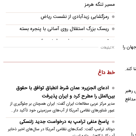
مسیر تنگه هرمز
رمزگشایی زیدآبادی از نشست ریاض
ریسک بزرگ استقلال روی آسانی با پنجره بسته
تیم جدید مجتبی جباری مشخص شد
جهان را
تبلیغات
پاسخ منفی ترامپ به درخواست جدید زلنسکی
سفر نخست‌وزیر پاکستان به عربستان در بحبوحه
 و مصر را تماشا کند.
خط داغ
تلاش‌های دیپلماتیک
باد و گردوخاک در بخش‌هایی از کشور/ دریای
ادعای الجزیره: عمان شرط انطباق توافق با حقوق
 رهبر
مازندران مواج است
بین‌الملل را مطرح کرد و ایران پذیرفت
مدافع
مدیر مرکز عربی مطالعات ایران گفت: ایران همچنان بر جلوگیری از
درخواست العامری از گروه‌های مقاومت: فعلا حمله
عبور شناورهای نظامی آمریکا از آب‌های سرزمینی خود تأکید دار…
نکنید
پاسخ منفی ترامپ به درخواست جدید زلنسکی
تماس رودری با رئال مادرید: تصمیمم پیوستن به
دونالد ترامپ گفت: کمک‌های نظامی آمریکا در سال‌های اخیر ذخایر
بارسلونا است
را
آمریکا را کاهش داده است.