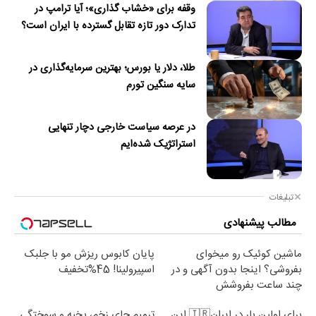
وقفه برای «خشاب گذاری»؛ آیا ترامپ در
تدارک دور تازه تقابل گسترده با ایران است؟
طلا، دلار یا بورس؛ بهترین سرمایه‌گذاری در
سایه سنگین تورم
در عرصه سیاست خارجی دچار تنهایی
استراتژیک شده‌ایم
تبلیغات
مطالب پیشنهادی
ماشین کوئیک رو میخوای
پایان کابوس ریزش مو با جلبک
بفروشی؟ اینجا بدون آگهی و در
اسپیرولینا! 45%تخفیف
چند ساعت بفروشش
برای اولین بار در ایران🇮🇷 این
ترمیم جای زخم، بخیه و سوختگی