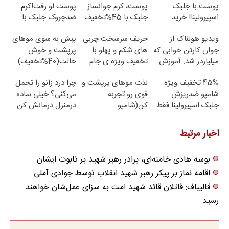
پوست با جلبک
پوست، کرم جوانساز
پوست لو رفت!کرم
اسپیرولینا! خرید
جلبک با 45%تخفیف
ضدچروک جلبک با
محصول با تخفیف
تخفیف
ویدیو هولناک از
حریف سرسخت چربی
پیش به سوی موهای
ویژه
جوان کارتن خوابی که
های شکم و پهلو با
پرپشت و خوش
میلیاردر شد. آموزش
تخفیف ویژه ی جام
حالت(40%تخفیف)
رایگان
جهانی
45% تخفیف ویژه
لذت موهای پرپشت و
چرا درد زانو را تحمل
شامپو ضدریزش
قوی رو تجربه
می‌کنی؟ خیلی ساده
جلبک اسپیرولینا فقط
کن(شامپو
درمنزل درمانش کن
تا امشب
اسپیرولینا45%تخفیف)
اخبار مرتبط
بوسه هادی خامنه‌ای، برادر رهبر شهید بر تابوت ایشان
اقامه نماز بر پیکر رهبر شهید انقلاب توسط جوادی آملی
قالیباف: قاتلان قائد شهید امت به سزای عمل‌شان خواهند
رسید