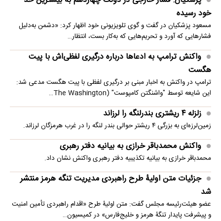
پزشکیان: فشار خارجی در دولت چهاردهم به بیشترین حد
خود رسیده
مسعود پزشکیان در گفت و گوی تلویزیونی خود اظهار کرد: «دشمن به‌دلیل
فشارهایی که آورد و تحریم‌هایی که به‌کار بست، انتظار…
واکنش ترامپ به ادعاها درباره درگیری لفظی‌اش با پیت
هگست
ترامپ در واکنش به اخبار مبنی بر درگیری لفظی با پیت هگست مدعی شد:
این شایعه توسط "واشنگتن کامپوست" (The Washington…
زلزله ۴ ریشتری بندرلنگه را لرزاند
زمین‌لرزه‌ای به بزرگی ۴ ریشتر حوالی بندر لنگه را در غرب هرمزگان لرزاند.
واکنش محمدباقر خرازی به بیانیه دفتر رهبری
محمدباقر خرازی به بیانیه تکذیبیه دفتر رهبری واکنش نشان داد.
جزئیات متن اولیۀ طرح راهبردی مدیریت تنگه هرمز منتشر
شد
عضو هیئت‌رئیسه مجلس گفت: متن اولیۀ طرح «اقدام راهبردی تأمین امنیت
و پیشرفت پایدار تنگۀ هرمز و خلیج‌فارس» در کمیسیون…