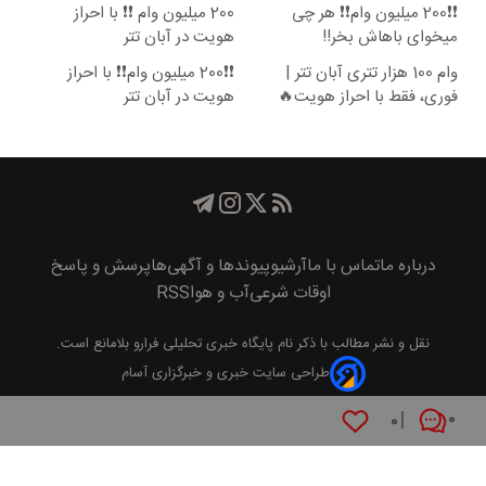
❗❗200 میلیون وام❗❗ هر چی
200 میلیون وام ❗❗ با احراز
میخوای باهاش بخر!!
هویت در آبان تتر
وام 100 هزار تتری آبان تتر |
❗❗200 میلیون وام❗❗ با احراز
فوری، فقط با احراز هویت🔥
هویت در آبان تتر
درباره ما
تماس با ما
آرشیو
پیوند‌ها و آگهی‌ها
پرسش و پاسخ
اوقات شرعی
آب و هوا
RSS
نقل و نشر مطالب با ذکر نام
پايگاه خبری تحليلی فرارو
بلامانع است.
طراحی سایت خبری و خبرگزاری آسام
۰
۰