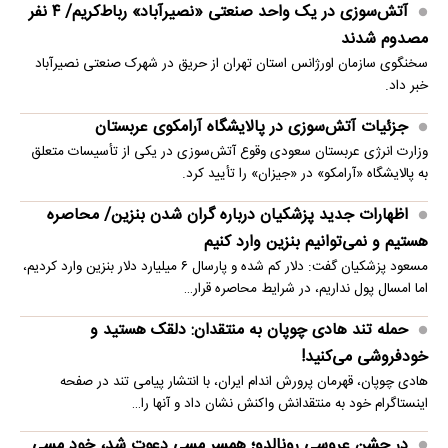
آتش‌سوزی در یک واحد صنعتی «نصیرآباد» رباط‌کریم/ ۴ نفر
مصدوم شدند
سخنگوی سازمان اورژانس استان تهران از حریق در شهرک صنعتی نصیرآباد
خبر داد.
جزئیات آتش‌سوزی در پالایشگاه آرامکوی عربستان
وزارت انرژی عربستان سعودی وقوع آتش‌سوزی در یکی از تأسیسات متعلق
به پالایشگاه «آرامکو» در «جیزان» را تأیید کرد.
اظهارات جدید پزشکیان درباره گران شدن بنزین/ محاصره
هستیم و نمی‌توانیم بنزین وارد کنیم
مسعود پزشکیان گفت: دلار کم شده و پارسال ۶ میلیارد دلار بنزین وارد کردیم،
اما امسال پول نداریم، در شرایط محاصره قرار…
حمله تند هادی چوپان به منتقدان: دلقک هستید و
خودفروشی می‌کنید!
هادی چوپان، قهرمان پرورش اندام ایران، با انتشار پیامی تند در صفحه
اینستاگرام خود به منتقدانش واکنش نشان داد و آنها را…
در جشن عروسی رونالدو؛ همسر مسی دعوت شد، خود مسی