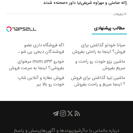
ژاله صامتی و مهراوه شریفی‌نیا داور «صحنه» شدند
تبلیغات
مطالب پیشنهادی
سیانا خودتو گذاشتی برای
اگه فروشگاه داری عضو
فروش؟ اینجا به راحتی بفروش
فروشندگان دیجی پی شو ،
فروش رو بالا ببر
ماشین پژو خودت رو راحت و
خودرو mvm x33 میخوای
سریع بفروش
بفروشی؟ اینجا به سرعت فروش
میره
ماشین تیبا گذاشتی برای فروش
فروش مغازه و آنلاین شاپ
؟ اینجا سریع و راحت بفروش
خودت رو بالا ببر
درباره ما
تماس با ما
آرشیو
پیوند‌ها و آگهی‌ها
پرسش و پاسخ