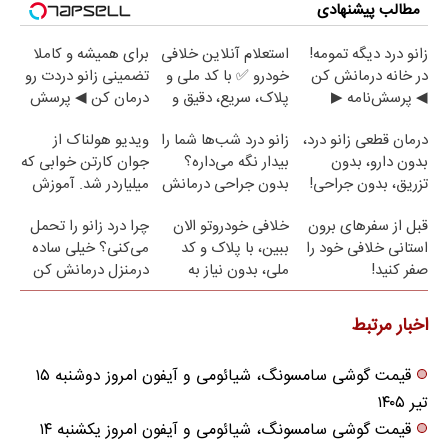
مطالب پیشنهادی
زانو درد دیگه تمومه!
استعلام آنلاین خلافی
برای همیشه و کاملا
در خانه درمانش کن
خودرو ✅ با کد ملی و
تضمینی زانو دردت رو
◀ پرسش‌نامه ▶
پلاک، سریع، دقیق و
درمان کن ◀ پرسش
بدون معطلی
نامه ▶
درمان قطعی زانو درد،
زانو درد شب‌ها شما را
ویدیو هولناک از
بدون دارو، بدون
بیدار نگه می‌داره؟
جوان کارتن خوابی که
تزریق، بدون جراحی!
بدون جراحی درمانش
میلیاردر شد. آموزش
(پرسش‌نامه)
کن!
رایگان
قبل از سفرهای برون
خلافی خودروتو الان
چرا درد زانو را تحمل
استانی خلافی خود را
ببین، با پلاک و کد
می‌کنی؟ خیلی ساده
صفر کنید!
ملی، بدون نیاز به
درمنزل درمانش کن
مراجعه حضوری
اخبار مرتبط
قیمت گوشی سامسونگ، شیائومی و آیفون امروز دوشنبه ۱۵
تیر ۱۴۰۵
قیمت گوشی سامسونگ، شیائومی و آیفون امروز یکشنبه ۱۴