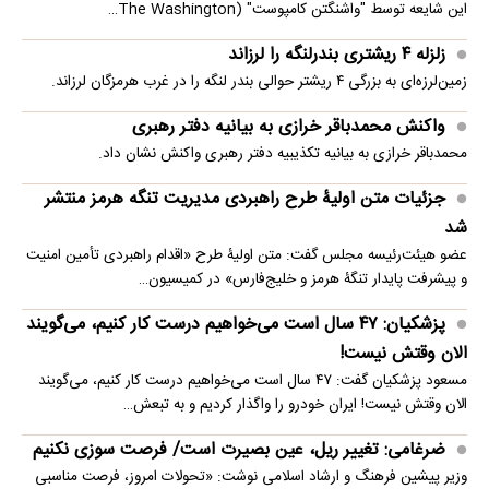
این شایعه توسط "واشنگتن کامپوست" (The Washington…
زلزله ۴ ریشتری بندرلنگه را لرزاند
زمین‌لرزه‌ای به بزرگی ۴ ریشتر حوالی بندر لنگه را در غرب هرمزگان لرزاند.
واکنش محمدباقر خرازی به بیانیه دفتر رهبری
محمدباقر خرازی به بیانیه تکذیبیه دفتر رهبری واکنش نشان داد.
جزئیات متن اولیۀ طرح راهبردی مدیریت تنگه هرمز منتشر
شد
عضو هیئت‌رئیسه مجلس گفت: متن اولیۀ طرح «اقدام راهبردی تأمین امنیت
و پیشرفت پایدار تنگۀ هرمز و خلیج‌فارس» در کمیسیون…
پزشکیان: ۴۷ سال است می‌خواهیم درست کار کنیم، می‌گویند
الان وقتش نیست!
مسعود پزشکیان گفت: ۴۷ سال است می‌خواهیم درست کار کنیم، می‌گویند
الان وقتش نیست! ایران خودرو را واگذار کردیم و به تبعش…
ضرغامی: تغییر ریل، عین بصیرت است/ فرصت سوزی نکنیم
وزیر پیشین فرهنگ و ارشاد اسلامی نوشت: «تحولات امروز، فرصت مناسبی