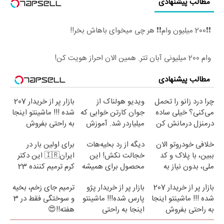
مطالب پیشنهادی
❗❗200 میلیون وام❗❗ هر چی میخوای باهاش بخر!!
وام 200 میلیونی آبان تتر. همین الان احراز هویت کن!
مطالب پیشنهادی
چرا درد زانو را تحمل
ویدیو هولناک از
بازار پر از خریدار 207
می‌کنی؟ خیلی ساده
جوان کارتن خوابی که
شده !!! ماشینتو اینجا
درمنزل درمانش کن
میلیاردر شد. آموزش
به راحتی بفروش
رایگان
خلافی خودروتو الان
دیگه از رد بخیه‌هات
برای اولین بار در
ببین، با پلاک و کد
خجالت نکش! این
ایران🇮🇷 این دکتر
ملی، بدون نیاز به
محصول برای همیشه
کرم ترمیم کننده 23
مراجعه حضوری
درمانش می‌کنه
روزه ساخت!
بازار پر از خریدار 207
بازار پر از خریدار پژو
ترمیم جای زخم، بخیه
شده !!! ماشینتو اینجا
پارس شده!!! ماشینتو
و سوختگی فقط در 3
به راحتی بفروش
اینجا به راحتی
هفته!!😍
بفروش