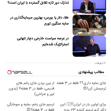
تدارک دور تازه تقابل گسترده با ایران است؟
طلا، دلار یا بورس؛ بهترین سرمایه‌گذاری در
سایه سنگین تورم
در عرصه سیاست خارجی دچار تنهایی
استراتژیک شده‌ایم
تبلیغات
مطالب پیشنهادی
جای بخیه داری؟؟ فقط در 3 هفته
از بین بردن جای زخم های
ترمیمش کن!😍
قدیمی، فقط در 3 هفته!! (بدون
لیزر و جراحی)
برای اولین بار در ایران🇮🇷 این
ترمیم جای زخم، بخیه و سوختگی
دکتر کرم ترمیم کننده 23 روزه
فقط در 3 هفته!!😍