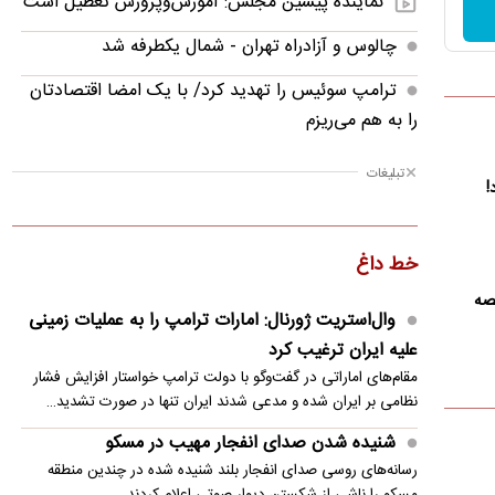
نماینده پیشین مجلس: آموزش‌وپرورش تعطیل است
چالوس و آزادراه تهران - شمال یکطرفه شد
ترامپ سوئیس را تهدید کرد/ با یک امضا اقتصادتان
را به هم می‌ریزم
شنیده شدن صدای انفجار مهیب در مسکو
تبلیغات
!
ریاض، آنکارا و اسلام‌آباد در یک پیمان/ «توافق
مکه» به دنبال چیست؟
خط داغ
هشدار انصارالله به عربستان
صه
وال‌استریت ژورنال: امارات ترامپ را به عملیات زمینی
خطیب جمعه تهران: تا زانو زدن دشمن را نبینیم دست
علیه ایران ترغیب کرد
از سرش برنمی‌داریم
مقام‌های اماراتی در گفت‌وگو با دولت ترامپ خواستار افزایش فشار
عراقچی پیام جدیدی صادر کرد
نظامی بر ایران شده و مدعی شدند ایران تنها در صورت تشدید…
شنیده شدن صدای انفجار مهیب در مسکو
ادعای الجزیره: عمان شرط انطباق توافق با حقوق
رسانه‌های روسی صدای انفجار بلند شنیده شده در چندین منطقه
بین‌الملل را مطرح کرد و ایران پذیرفت
مسکو را ناشی از شکستن دیوار صوتی اعلام کردند.