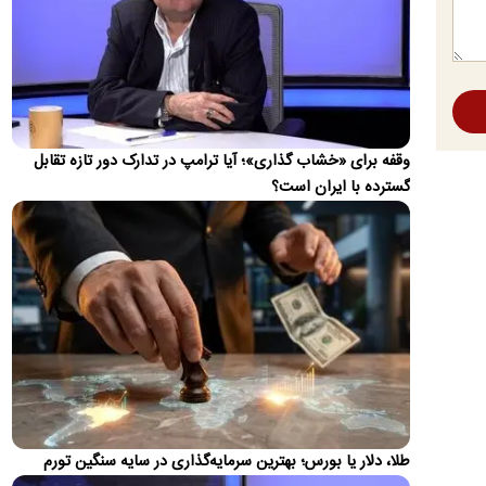
گذشته به پایان رسید، به پیشرفت قابل توجهی منجر نشده است.
کالابرگ مرداد حدود ۴۰‌ میلیون نفر شارژ شد
معاون رفاه وزارت تعاون، کار و رفاه اجتماعی با اعلام اینکه یک
میلیون و ۵۰۰ هزار نفر از مردم اعتبار تیر خود را استفاده…
منشأ صدای انفجار در قشم مشخص شد
وقفه برای «خشاب گذاری»؛ آیا ترامپ در تدارک دور تازه تقابل
معاون سیاسی، امنیتی و اجتماعی استانداری هرمزگان گفت:
گسترده با ایران است؟
بررسی‌های لازم توسط دستگاه‌های مسئول برای شناسایی منشأ
صدای…
پزشکیان: فشار خارجی در دولت چهاردهم به بیشترین
حد خود رسیده
مسعود پزشکیان در گفت و گوی تلویزیونی خود اظهار کرد: «دشمن
به‌دلیل فشارهایی که آورد و تحریم‌هایی که به‌کار بست، انتظار…
واکنش ترامپ به ادعاها درباره درگیری لفظی‌اش با
پیت هگست
ترامپ در واکنش به اخبار مبنی بر درگیری لفظی با پیت هگست
طلا، دلار یا بورس؛ بهترین سرمایه‌گذاری در سایه سنگین تورم
مدعی شد: این شایعه توسط "واشنگتن کامپوست" (The