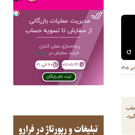
 جلب
یرد،