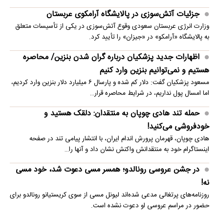
جزئیات آتش‌سوزی در پالایشگاه آرامکوی عربستان
وزارت انرژی عربستان سعودی وقوع آتش‌سوزی در یکی از تأسیسات متعلق
به پالایشگاه «آرامکو» در «جیزان» را تأیید کرد.
اظهارات جدید پزشکیان درباره گران شدن بنزین/ محاصره
هستیم و نمی‌توانیم بنزین وارد کنیم
مسعود پزشکیان گفت: دلار کم شده و پارسال ۶ میلیارد دلار بنزین وارد کردیم،
اما امسال پول نداریم، در شرایط محاصره قرار…
حمله تند هادی چوپان به منتقدان: دلقک هستید و
خودفروشی می‌کنید!
هادی چوپان، قهرمان پرورش اندام ایران، با انتشار پیامی تند در صفحه
اینستاگرام خود به منتقدانش واکنش نشان داد و آنها را…
در جشن عروسی رونالدو؛ همسر مسی دعوت شد، خود مسی
نه!
روزنامه‌های پرتغالی مدعی شده‌اند لیونل مسی از سوی کریستیانو رونالدو برای
حضور در مراسم عروسی او دعوت نشده است.