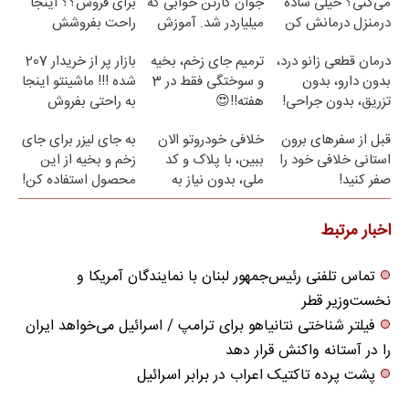
می‌کنی؟ خیلی ساده
جوان کارتن خوابی که
برای فروش؟؟ اینجا
درمنزل درمانش کن
میلیاردر شد. آموزش
راحت بفروشش
رایگان
درمان قطعی زانو درد،
ترمیم جای زخم، بخیه
بازار پر از خریدار 207
بدون دارو، بدون
و سوختگی فقط در 3
شده !!! ماشینتو اینجا
تزریق، بدون جراحی!
هفته!!😍
به راحتی بفروش
(پرسش‌نامه)
قبل از سفرهای برون
خلافی خودروتو الان
به جای لیزر برای جای
استانی خلافی خود را
ببین، با پلاک و کد
زخم و بخیه از این
صفر کنید!
ملی، بدون نیاز به
محصول استفاده کن!
مراجعه حضوری
اخبار مرتبط
تماس تلفنی رئیس‌جمهور لبنان با نمایندگان آمریکا و
نخست‌وزیر قطر
فیلتر شناختی نتانیاهو برای ترامپ / اسرائیل می‌خواهد ایران
را در آستانه واکنش قرار دهد
پشت پرده تاکتیک اعراب در برابر اسرائیل