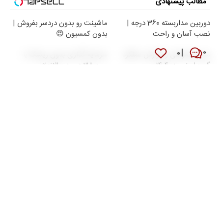
مطالب پیشنهادی
دوربین مداربسته 360 درجه |
ماشینت رو بدون دردسر بفروش |
نصب آسان و راحت
بدون کمسیون 😍
۰
۰
مسیر همراهی و گزارش عملکرد
سرمایه گذاری بدون ریسک با
گروه اسنپ در ۱۴۰۴
سود 38 درصد سالانه📈
تبلیغات متنی
دانلود نوحه و مداحی
صرافی ارز دیجیتال
راهنمای سفر
بلیط هواپیما
هم اکنون دیگران میخوانند
قیمت طلا امروز یکشنبه ۱۸ مرداد ۱۴۰۵