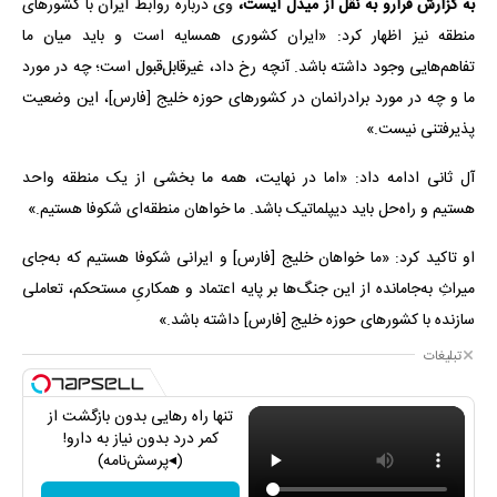
به گزارش فرارو به نقل از میدل ایست،
وی درباره روابط ایران با کشورهای
منطقه نیز اظهار کرد: «ایران کشوری همسایه است و باید میان ما
تفاهم‌هایی وجود داشته باشد. آنچه رخ داد، غیرقابل‌قبول است؛ چه در مورد
ما و چه در مورد برادرانمان در کشورهای حوزه خلیج [فارس]، این وضعیت
پذیرفتنی نیست.»
آل ثانی ادامه داد: «اما در نهایت، همه ما بخشی از یک منطقه واحد
هستیم و راه‌حل باید دیپلماتیک باشد. ما خواهان منطقه‌ای شکوفا هستیم.»
او تاکید کرد: «ما خواهان خلیج [فارس] و ایرانی شکوفا هستیم که به‌جای
میراثِ به‌جامانده از این جنگ‌ها بر پایه اعتماد و همکاریِ مستحکم، تعاملی
سازنده با کشورهای حوزه خلیج [فارس] داشته باشد.»
تبلیغات
تنها راه رهایی بدون بازگشت از
کمر درد بدون نیاز به دارو!
(◂پرسش‌نامه)