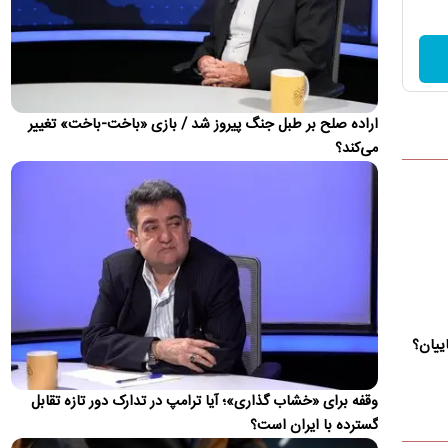
سخنگوی قوه قضاییه از صدور ۱۰ فقره حکم قصاص نفس برای کلثوم
اکبری خبر داد و گفت: رأی صادرشده پس از طی مهلت اعتراض و…
حمله موشکی به کشتی اماراتی در تنگه هرمز
شرکت ادنوک امارات از حمله موشکی به یکی از شناورهای خود در
اراده صلح بر طبل جنگ پیروز شد / بازی «باخت-باخت» تغییر
تنگه هرمز خبر داد.
می‌کند؟
علت افزایش مبلغ قبض آب در تابستان
روابط عمومی شرکت مهندسی آب و فاضلاب کشور علت افزایش رقم
قبض مشترکان را افزایش میزان مصرف، قرار گرفتن در پله‌های
بالاتر…
چرا هیچ جنگی در خاورمیانه پایان نمی‌یابد؟
درسی از تاریخ؛ سایه «جنگ سی‌ساله» بر سر
خاورمیانه
از حملات اسرائیل و آمریکا تا کشیده شدن پای اوکراین به دریای خزر؛
ییان؟
یک تحلیلگر غربی بررسی می‌کند که چرا مداخله قدرت‌های…
از قتل «حمیدرضا رجب‌زاده» چه می‌دانیم؟
وقفه برای «خشاب گذاری»؛ آیا ترامپ در تدارک دور تازه تقابل
گسترده با ایران است؟
جست‌وجو در میان پست‌های منتشرشده در توییتر نیز نشان