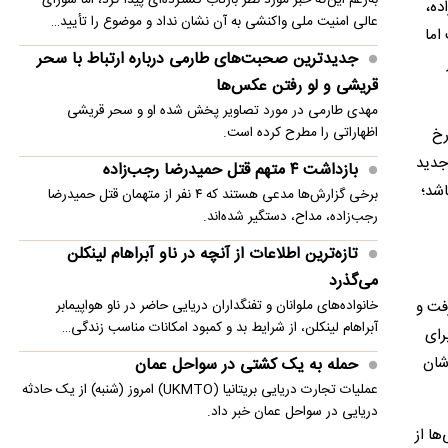
ده،
سقوط بالگرد سیکورسکی آمریکا و وضعیت ۲ خلبان
عالی امنیت ملی واکنشی به آن نشان نداد و موضوع را تأیید…
اما
جدیدترین صحبت‌های طارمی درباره ارتباط با سحر
قریشی و لو رفتن عکس‌ها
مهدی طارمی در مورد تصاویر پخش شده او و سحر قریشی
اظهاراتی را مطرح کرده است.
ر اتفاق خاصی رخ
 جدید
بازداشت ۴ متهم قتل حمیدرضا رجب‌زاده
‌توجهی باشد؛
برخی گزارش‌ها مدعی هستند که ۴ نفر از متهمان قتل حمیدرضا
رجب‌زاده، مداح، دستگیر شده‌اند.
تازه‌ترین اطلاعات از آنچه در ناو آبراهام لینکلن
می‌گذرد
فت و
خانواده‌های ملوانان و تفنگداران دریایی حاضر در ناو هواپیمابر
آبراهام لینکلن، از شرایط بد و کمبود امکانات مناسب زندگی…
صل اخیر 7 بازی برای سپاهان انجام داد و 9 بازی برای
ینگر 26 ساله با طلایی‌پوشان
حمله به یک کشتی در سواحل عمان
عملیات تجارت دریایی بریتانیا (UKMTO) امروز (شنبه) از یک حادثه
دریایی در سواحل عمان خبر داد.
ها از