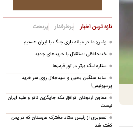
تازه ترین اخبار
پرطرفدار
پربحث
ونس: ما در میانه بازی جنگ با ایران هستیم
خداحافظی استقلال با خریدهای جدید
ستاره لیگ برتر در تور قرمزها
سایه سنگین یحیی و سیدجلال روی سر خرید
پرسپولیس!
معاون اردوغان: توافق مکه جایگزین ناتو و علیه ایران
نیست
تصویری از رئیس ستاد مشترک عربستان که در یمن
کشته شد