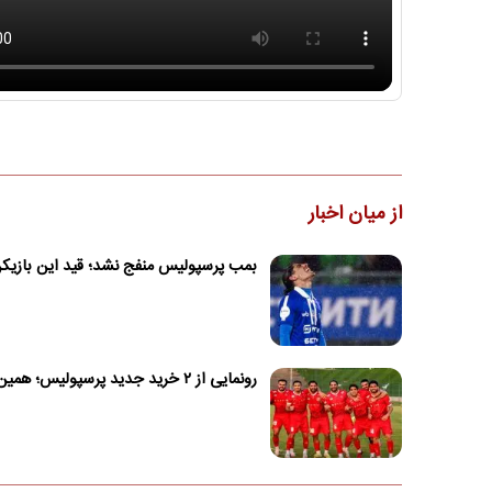
از میان اخبار
بمب پرسپولیس منفج نشد؛ قید این بازیکن 
رونمایی از ۲ خرید جدید پرسپولیس؛ همین امروز!