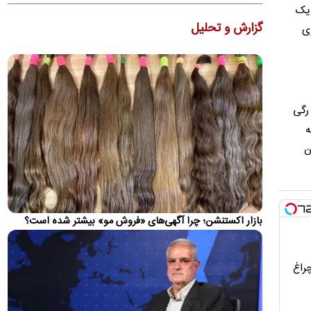
ذوالقدر: شورای عالی امنیت ملی هرگز کوتاه نخواهد
 یک
آمد
گزارش و تحلیل
ری
دبیر شورای عالی امنیت ملی با بیان اینکه تا آمریکا رفتارش را
تصحیح نکند، تنگه هرمز باز نخواهد شد، گفت: شورای عالی امنیت…
راهنمای خرید خودرو با یک میلیارد بودجه
خریداران با بوجه کمتر از یک میلیارد تومان می‌توانند سراغ
 رگی
خودروهای کارکرده کوییک، ساینا، تیبا و پژو پارس بروند
ه
کنایه نماینده پایداری به پزشکیان/ دستاوردتان این
ن
است که قحطی نیامد؟!
نماینده قم در مجلس به گزارش اخیر پزشکیان درباره شرایط کشور،
واکنشی کنایه‌آمیز نشان داد.
عراقچی: توافق با عمان نزدیک است/ این تفاهم
بازار اکستنشن؛ چرا آگهی‌های «فروش مو» بیشتر شده است؟
به‌معنی بازگشایی تنگه هرمز نیست
وزیر امور خارجه گفت: مذاکرات با عمان در حال انجام است و خیلی
به توافق نزدیک هستیم، اما باز شدن تنگه هرمز تابع شرایط…
چراغ
صدور ۱۰ فقره حکم قصاص برای کلثوم اکبری/ پرونده
در انتظار بررسی دیوان عالی کشور