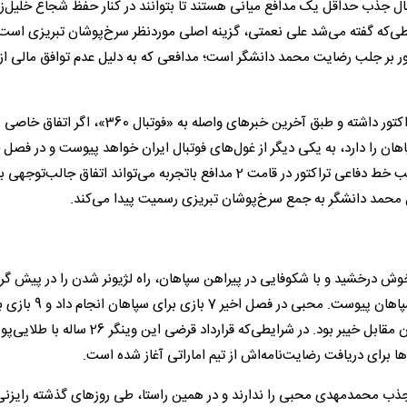
بال جذب حداقل یک مدافع میانی هستند تا بتوانند در کنار حفظ شجاع خلیل‌زا
رایطی‌که گفته می‌شد علی نعمتی، گزینه اصلی موردنظر سرخ‌پوشان تبریزی است 
ور بر جلب رضایت محمد دانشگر است؛ مدافعی که به دلیل عدم توافق مالی از
دانشگر طی روزهای گذشته مذاکرات مثبتی با مدیران باشگاه تراکتور داشته و طبق آخرین خبرهای واصله به «فوتبال 360»، اگ
هان را دارد، به یکی دیگر از غول‌های فوتبال ایران خواهد پیوست و در فصل
پیراهن تراکتور را به تن می‌کند. حضور دانشگر و خلیل‌زاده در قلب خط دفاعی تراکتور در قامت 2 مدافع باتجربه می‌تواند اتفاق جالب
ل محمد دانشگر به جمع سرخ‌پوشان تبریزی رسمیت پیدا می‌کند.
 درخشید و با شکوفایی در پیراهن سپاهان، راه لژیونر شدن را در پیش گر
بعد از حضور ناکام در کلباء با قراردادی قرضی در فصل اخیر به سپاهان پیوست. محبی در ف
کلباء که ماحصل تلاش او در 2 تیم فقط یک گل زده برای سپاهان مقابل خیبر بود. در شرایطی‌که قرارداد قرضی این و
‌ها برای دریافت رضایت‌نامه‌اش از تیم اماراتی آغاز شده است.
ی جذب محمدمهدی محبی را ندارند و در همین راستا، طی روزهای گذشته رایزنی‌