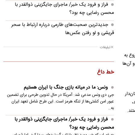
فراز و فرود یک خبر/ ماجرای جایگزینی ذوالقدر با
محسن رضایی چه بود؟
جدیدترین صحبت‌های طارمی درباره ارتباط با سحر
قریشی و لو رفتن عکس‌ها
بازداشت ۴ متهم قتل حمیدرضا رجب‌زاده
تبلیغات
روع به
ببینید؛ خلاصه بازی یوونتوس ۱ - اینتر ۲ | دوستانه
 آن‌ها
در استرالیا
خط داغ
بی‌اعتمادی ایران به آمریکا بر مذاکرات هرمز با عمان
سایه انداخته است
ونس: ما در میانه بازی جنگ با ایران هستیم
ن‌دار
جی دی ونس مدعی شد: آمریکا در حال تدوین طرحی برای تضمین
اینتر یونتوس را در استرالیا شکست داد
عبور امن کشتی‌ها از تنگه هرمز است. این طرح شامل تعهد ایران
،
به…
تصاویری زیبا از باران تابستانی در ارتفاعات دماوند
تند.
فراز و فرود یک خبر/ ماجرای جایگزینی ذوالقدر با
زلنسکی برای خرید پدافند هوایی به اسرائیل رو
محسن رضایی چه بود؟
انداخت
به‌رغم این‌که خبر مورد نظر بازتاب گسترده‌ای پیدا کرد، اما شورای