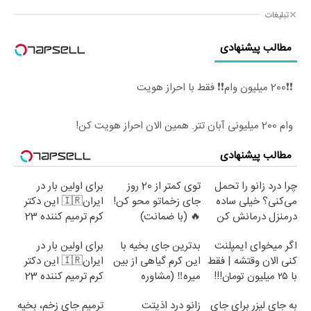
تبلیغات
مطالب پیشنهادی
❗❗200 میلیون وام❗❗ فقط با احراز هویت
وام 200 میلیونی آبان تتر. همین الان احراز هویت کن!
مطالب پیشنهادی
چرا درد زانو را تحمل
توی کمتر از 20 روز
برای اولین بار در
می‌کنی؟ خیلی ساده
جای زخماتو محو کن!
ایران🇮🇷 این دکتر
درمنزل درمانش کن
🔥 (با ضمانت)
کرم ترمیم کننده 23
روزه ساخت!
اگر میخوای ایمپلنت
بدترین جای بخیه با
برای اولین بار در
کنی الان وقتشه | فقط
این کرم گیاهی از بین
ایران🇮🇷 این دکتر
با ۲۵ میلیون تومان!!!
میره‼️ (مشاوره
کرم ترمیم کننده 23
رایگان)
روزه ساخت!
به جای لیزر برای جای
زانو درد اذیتت
ترمیم جای زخم، بخیه