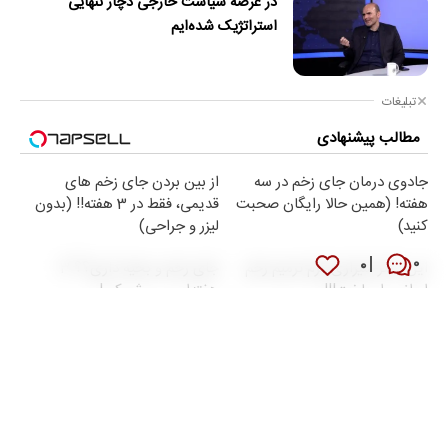
در عرصه سیاست خارجی دچار تنهایی
استراتژیک شده‌ایم
تبلیغات
مطالب پیشنهادی
جادوی درمان جای زخم در سه
از بین بردن جای زخم های
هفته! (همین حالا رایگان صحبت
قدیمی، فقط در 3 هفته!! (بدون
کنید)
لیزر و جراحی)
۰
۰
این دکتر شیرازی کرم ترمیم زخم
جای زخم و بخیه داری؟؟ 3
ایرانی را ساخت!!!
هفته‌ای محوش کن!
تبلیغات متنی
دانلود نوحه و مداحی
صرافی ارز دیجیتال
راهنمای سفر
بلیط هواپیما