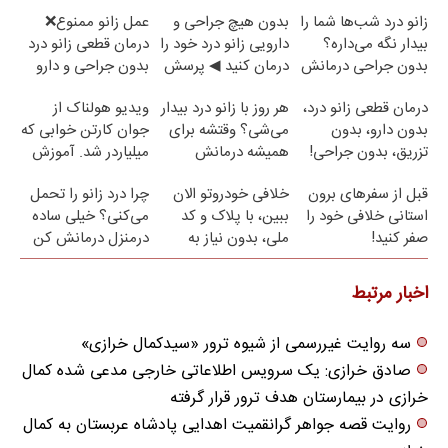
زانو درد شب‌ها شما را
بدون هیچ جراحی و
عمل زانو ممنوع❌
بیدار نگه می‌داره؟
دارویی زانو درد خود را
درمان قطعی زانو درد
بدون جراحی درمانش
درمان کنید ◀ پرسش
بدون جراحی و دارو
کن!
نامه ▶
(پرسش نامه)
درمان قطعی زانو درد،
هر روز با زانو درد بیدار
ویدیو هولناک از
بدون دارو، بدون
می‌شی؟ وقتشه برای
جوان کارتن خوابی که
تزریق، بدون جراحی!
همیشه درمانش
میلیاردر شد. آموزش
(پرسش‌نامه)
کنی✅فرم پر کن
رایگان
قبل از سفرهای برون
خلافی خودروتو الان
چرا درد زانو را تحمل
استانی خلافی خود را
ببین، با پلاک و کد
می‌کنی؟ خیلی ساده
صفر کنید!
ملی، بدون نیاز به
درمنزل درمانش کن
مراجعه حضوری
اخبار مرتبط
سه روایت غیررسمی از شیوه ترور «سیدکمال خرازی»
صادق خرازی: یک سرویس اطلاعاتی خارجی مدعی شده کمال
خرازی در بیمارستان هدف ترور قرار گرفته
روایت قصه جواهر گرانقمیت اهدایی پادشاه عربستان به کمال