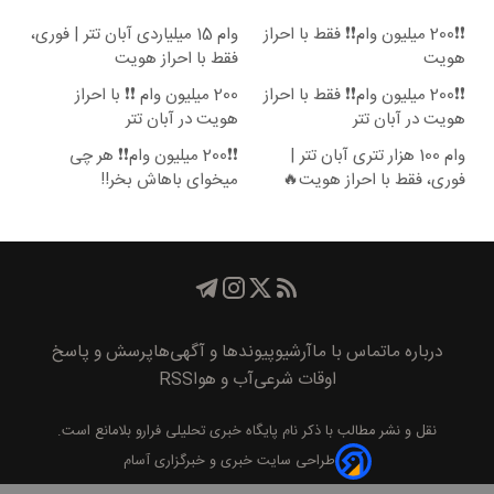
❗❗200 میلیون وام❗❗ فقط با احراز
وام 15 میلیاردی آبان تتر | فوری،
هویت
فقط با احراز هویت
❗❗200 میلیون وام❗❗ فقط با احراز
200 میلیون وام ❗❗ با احراز
هویت در آبان تتر
هویت در آبان تتر
وام 100 هزار تتری آبان تتر |
❗❗200 میلیون وام❗❗ هر چی
فوری، فقط با احراز هویت🔥
میخوای باهاش بخر!!
درباره ما
تماس با ما
آرشیو
پیوند‌ها و آگهی‌ها
پرسش و پاسخ
اوقات شرعی
آب و هوا
RSS
نقل و نشر مطالب با ذکر نام
پايگاه خبری تحليلی فرارو
بلامانع است.
طراحی سایت خبری و خبرگزاری آسام