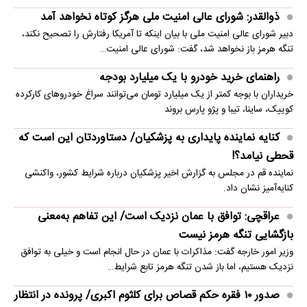
ذوالقدر: شورای عالی امنیت ملی هرگز کوتاه نخواهد آمد
دبیر شورای عالی امنیت ملی با بیان اینکه تا آمریکا رفتارش را تصحیح نکند،
تنگه هرمز باز نخواهد شد، گفت: شورای عالی امنیت…
راهنمای خرید خودرو با یک میلیارد بودجه
خریداران با بوجه کمتر از یک میلیارد تومان می‌توانند سراغ خودروهای کارکرده
کوییک، ساینا، تیبا و پژو پارس بروند
کنایه نماینده پایداری به پزشکیان/ دستاوردتان این است که
قحطی نیامد؟!
نماینده قم در مجلس به گزارش اخیر پزشکیان درباره شرایط کشور، واکنشی
کنایه‌آمیز نشان داد.
عراقچی: توافق با عمان نزدیک است/ این تفاهم به‌معنی
بازگشایی تنگه هرمز نیست
وزیر امور خارجه گفت: مذاکرات با عمان در حال انجام است و خیلی به توافق
نزدیک هستیم، اما باز شدن تنگه هرمز تابع شرایط…
صدور ۱۰ فقره حکم قصاص برای کلثوم اکبری/ پرونده در انتظار