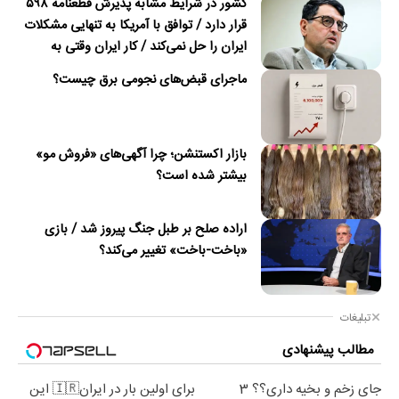
کشور در شرایط مشابه پذیرش قطعنامه ۵۹۸
قرار دارد / توافق با آمریکا به تنهایی مشکلات
ایران را حل نمی‌کند / کار ایران وقتی به
امضای ترکمانچای رسید که دیگر چاره‌ای نبود
ماجرای قبض‌های نجومی برق چیست؟
بازار اکستنشن؛ چرا آگهی‌های «فروش مو»
بیشتر شده است؟
اراده صلح بر طبل جنگ پیروز شد / بازی
«باخت-باخت» تغییر می‌کند؟
تبلیغات
مطالب پیشنهادی
جای زخم و بخیه داری؟؟ 3
برای اولین بار در ایران🇮🇷 این