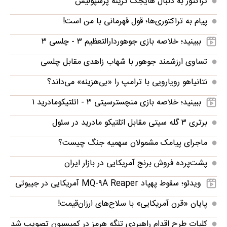
تراکتور به دنبال هایجک گزینه پرسپولیس
پیام به تراکتوری‌ها؛ قول قهرمانی با من است!
ببینید؛ خلاصه بازی جوهوردارالتعظیم ۳ - چلسی ۳
تساوی ارزشمند جوهور با شهاب زاهدی مقابل چلسی
نتانیاهو رویارویی با ترامپ را «بی‌هزینه» می‌داند؟
ببینید؛ خلاصه بازی منچسترسیتی ۳ - اتلتیکومادرید ۱
برتری ۳ گله سیتی مقابل اتلتیکو مادرید در سئول
ماجرای پیامک مشمولان سهمیه جنگ چیست؟
پشت‌پرده فروش برنج آمریکایی در بازار ایران
ویدئو؛ سقوط پهپاد MQ-۹A Reaper آمریکایی در جیبوتی
پایان «قرن آمریکایی» با سلاح‌های ارزان‌قیمت!
کلیات طرح اقدام راهبردی تنگه هرمز در کمیسیون تصویب شد