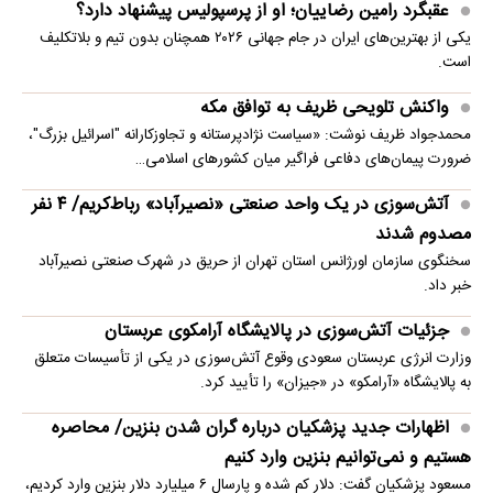
عقبگرد رامین رضاییان؛ او از پرسپولیس پیشنهاد دارد؟
یکی از بهترین‌های ایران در جام جهانی ۲۰۲۶ همچنان بدون تیم و بلاتکلیف
است.
واکنش تلویحی ظریف به توافق مکه
محمدجواد ظریف نوشت: «سیاست نژادپرستانه و تجاوزکارانه "اسرائیل بزرگ"،
ضرورت پیمان‌های دفاعی فراگیر میان کشورهای اسلامی…
آتش‌سوزی در یک واحد صنعتی «نصیرآباد» رباط‌کریم/ ۴ نفر
مصدوم شدند
سخنگوی سازمان اورژانس استان تهران از حریق در شهرک صنعتی نصیرآباد
خبر داد.
جزئیات آتش‌سوزی در پالایشگاه آرامکوی عربستان
وزارت انرژی عربستان سعودی وقوع آتش‌سوزی در یکی از تأسیسات متعلق
به پالایشگاه «آرامکو» در «جیزان» را تأیید کرد.
اظهارات جدید پزشکیان درباره گران شدن بنزین/ محاصره
هستیم و نمی‌توانیم بنزین وارد کنیم
مسعود پزشکیان گفت: دلار کم شده و پارسال ۶ میلیارد دلار بنزین وارد کردیم،