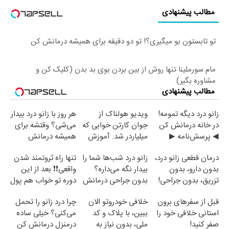
مطالب پیشنهادی
تو تابستون بو میگیری؟! تو دو دقیقه برای همیشه درمانش کن
مام سورملینا تنها روش از بین بردن بوی بد بدن (کلیک کن و
مشاوره بگیر)
مطالب پیشنهادی
زانو درد دیگه تمومه!
ویدیو هولناک از
هر روز با زانو درد بیدار
در خانه درمانش کن
جوان کارتن خوابی که
می‌شی؟ وقتشه برای
◀ پرسش‌نامه ▶
میلیاردر شد. آموزش
همیشه درمانش
رایگان
کنی✅فرم پر کن
درمان قطعی زانو درد،
زانو درد شب‌ها شما را
تنها راه ثروتمند شدن
بدون دارو، بدون
بیدار نگه می‌داره؟
واقعی❗❗ بعد از این
تزریق، بدون جراحی!
بدون جراحی درمانش
دوره تو خواب هم پول
(پرسش‌نامه)
کن!
در بیار😍
قبل از سفرهای برون
خلافی خودروتو الان
چرا درد زانو را تحمل
استانی خلافی خود را
ببین، با پلاک و کد
می‌کنی؟ خیلی ساده
صفر کنید!
ملی، بدون نیاز به
درمنزل درمانش کن