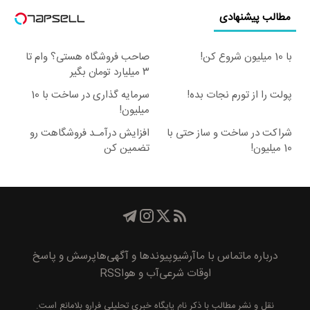
مطالب پیشنهادی
با 10 میلیون شروع کن!
صاحب فروشگاه هستی؟ وام تا
۳ میلیارد تومان بگیر
پولت را از تورم نجات بده!
سرمایه گذاری در ساخت با 10
میلیون!
شراکت در ساخت و ساز حتی با
افزایش درآمـد فروشگاهت رو
10 میلیون!
تضمین کن
درباره ما
تماس با ما
آرشیو
پیوند‌ها و آگهی‌ها
پرسش و پاسخ
اوقات شرعی
آب و هوا
RSS
نقل و نشر مطالب با ذکر نام
پايگاه خبری تحليلی فرارو
بلامانع است.