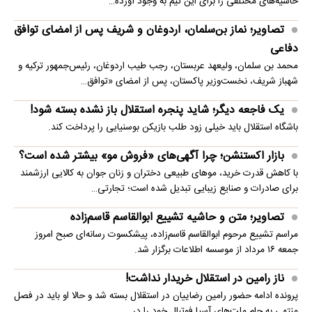
حاشیه‌های مختلفی را برای این تیم به وجود آورده…
تصاویر؛ نماز بن‌سلمان، اردوغان و شریف پس از امضای توافق
دفاعی
محمد بن سلمان، ولیعهد عربستان، رجب طیب اردوغان، رئیس‌جمهور ترکیه و
شهباز شریف، نخست‌وزیر پاکستان، پس از امضای «توافق…
یک فاجعه دیگر؛ شاید پنجره استقلال باز نشده بسته شود!
باشگاه استقلال باید خیلی زود طلب بازیکن بوسنیایی را پرداخت کند.
بازار اکستنشن؛ چرا آگهی‌های «فروش مو» بیشتر شده است؟
با کاهش قدرت خرید، موهای طبیعی دختران و زنان جوان به کالایی ارزشمند
برای صادرات و صنایع زیبایی تبدیل شده است؛ تجارتی…
تصاویر؛ متن و حاشیه تشییع ابوالقاسم قاسم‌زاده
مراسم تشییع مرحوم ابوالقاسم قاسم‌زاده، پیشکسوت رسانه‌ای صبح امروز
جمعه ۱۶ مرداد از موسسه اطلاعات برگزار شد.
ناز رامین در استقلال خریدار نداشت!
پرونده ادامه حضور رامین رضاییان در استقلال بسته شد و حالا او باید در فصل
منتهی به جام ملت‌های آسیا فوتبال خود را در…