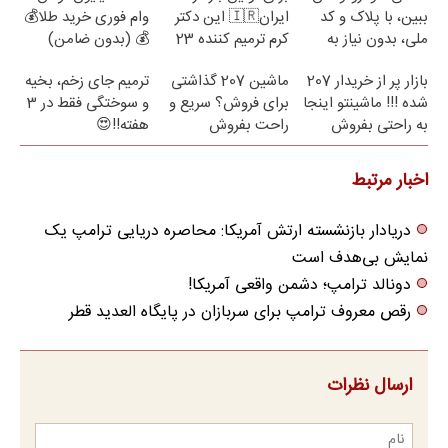
ببین، با پلاک و کد
ایران🇮🇷 این دکتر
وام فوری خرید طلا💰
ملی، بدون نیاز به
کرم ترمیم کننده 23
💰 (بدون ضامن)
مراجعه حضوری
روزه ساخت!
بازار پر از خریدار 207
ماشین 207 گذاشتی
ترمیم جای زخم، بخیه
شده !!! ماشینتو اینجا
برای فروش؟ سریع و
و سوختگی فقط در 3
به راحتی بفروش
راحت بفروش
هفته!!😍
اخبار مرتبط
دریادار بازنشسته ارتش آمریکا: محاصره دریایی ترامپ یک
نمایش بی‌هدف است
دونالد ترامپ؛ دشمن واقعی آمریکا!
رقص معروف ترامپ برای سربازان در پایگاه العدید قطر
ارسال نظرات