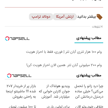
بیشتر بدانید:
ارتش آمریکا
دونالد ترامپ
تبلیغات
مطالب پیشنهادی
وام 100 هزار تتری آبان تتر | فوری، فقط با احراز هویت
وام 200 میلیونی آبان تتر. همین الان احراز هویت کن!
مطالب پیشنهادی
چرا درد زانو را تحمل
ویدیو هولناک از
بازار پر از خریدار 207
می‌کنی؟ خیلی ساده
جوان کارتن خوابی که
شده !!! ماشینتو اینجا
درمنزل درمانش کن
میلیاردر شد. آموزش
به راحتی بفروش
رایگان
خلافی خودروتو الان
برای اولین بار در
تا 100 میلیون تومان