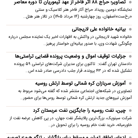
تصاویر؛ حراج ۸۸ اثر فاخر از عهد تیموریان تا دوره معاصر
نمایشگاه دومین رویداد حراج آثار فاخر هنر کلاسیک و سنتی
«رخ‌ست»اصفهان، روز چهارشنبه (۱۴ مرداد ۱۴۰۵) در تالار هنر هتل…
بیانیه خانواده علی لاریجانی
خانواده شهید لاریجانی در واکنش به اظهارات اخیر یک نماینده مجلس درباره
چگونگی شهادت وی، با صدور بیانیه‌ای خواستار پرهیز…
جزئیات توقیف اموال و وضعیت پرونده قضایی تراستی‌ها
دادستان تهران گفت: تاکنون برای مدیران شرکت‌های تراستی ۵۹ پرونده
تشکیل شده که در ۴۳ پرونده، قرار جلب دادرسی صادر شده اس…
آموزش سربازان کره شمالی توسط ارتش روسیه
تصاویری در شبکه‌های اجتماعی منتشر شده که گفته می‌شود مربوط به
آموزش نیروهای جدید ارتش کره شمالی توسط روس‌ها برای حضور…
چین، نفت روسیه را جایگزین نفت عربستان کرد
شرکت سینوپک، بزرگ‌ترین پالایشگر نفت جهان، در پی کاهش عرضه نفت از
خاورمیانه، خرید نفت خام روسیه را برای تحویل در…
ادعای توافق تهران و مسقط برای بازگشایی تنگه هرمز؛ تصمیم