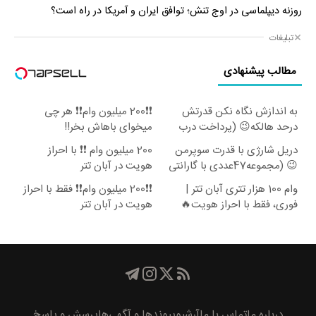
روزنه دیپلماسی در اوج تنش؛ توافق ایران و آمریکا در راه است؟
تبلیغات
مطالب پیشنهادی
به اندازش نگاه نکن قدرتش
❗❗200 میلیون وام❗❗ هر چی
درحد هالکه😉 (پرداخت درب
میخوای باهاش بخر!!
منزل+گارانتی تعویض)
دریل شارژی با قدرت سوپرمن
200 میلیون وام ❗❗ با احراز
😉 (مجموعه47عددی با گارانتی
هویت در آبان تتر
تعویض)
وام 100 هزار تتری آبان تتر |
❗❗200 میلیون وام❗❗ فقط با احراز
فوری، فقط با احراز هویت🔥
هویت در آبان تتر
درباره ما
تماس با ما
آرشیو
پیوند‌ها و آگهی‌ها
پرسش و پاسخ