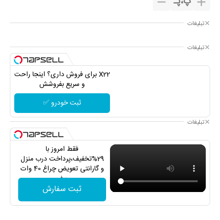
پ
،
پـ
تبلیغات
تبلیغات
X22 برای فروش داری؟ اینجا راحت
و سریع بفروشش
ثبت خودرو ✅
تبلیغات
فقط امروز با
29%تخفیف،پرداخت درب منزل
و گارانتی تعویض چراغ 40 وات
بخر
ثبت سفارش