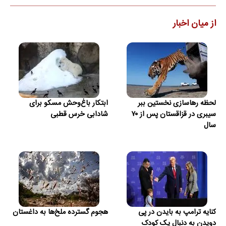
از میان اخبار
لحظه رهاسازی نخستین ببر
ابتکار باغ‌وحش مسکو برای
سیبری در قزاقستان پس از ۷۰
شادابی خرس قطبی
سال
کنایه ترامپ به بایدن در پی
هجوم گسترده ملخ‌ها به داغستان
دویدن به دنبال یک کودک