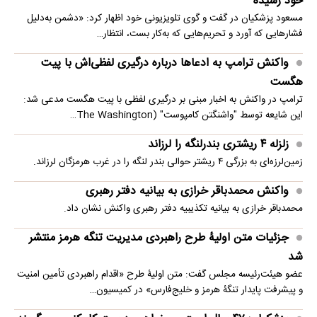
خود رسیده
مسعود پزشکیان در گفت و گوی تلویزیونی خود اظهار کرد: «دشمن به‌دلیل
فشارهایی که آورد و تحریم‌هایی که به‌کار بست، انتظار…
واکنش ترامپ به ادعاها درباره درگیری لفظی‌اش با پیت
هگست
ترامپ در واکنش به اخبار مبنی بر درگیری لفظی با پیت هگست مدعی شد:
این شایعه توسط "واشنگتن کامپوست" (The Washington…
زلزله ۴ ریشتری بندرلنگه را لرزاند
زمین‌لرزه‌ای به بزرگی ۴ ریشتر حوالی بندر لنگه را در غرب هرمزگان لرزاند.
واکنش محمدباقر خرازی به بیانیه دفتر رهبری
محمدباقر خرازی به بیانیه تکذیبیه دفتر رهبری واکنش نشان داد.
جزئیات متن اولیۀ طرح راهبردی مدیریت تنگه هرمز منتشر
شد
عضو هیئت‌رئیسه مجلس گفت: متن اولیۀ طرح «اقدام راهبردی تأمین امنیت
و پیشرفت پایدار تنگۀ هرمز و خلیج‌فارس» در کمیسیون…