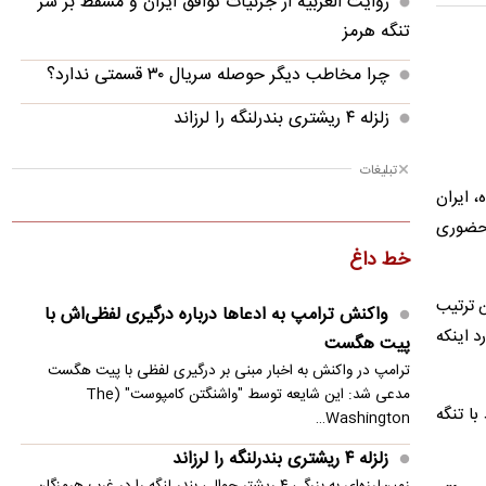
روایت العربیه از جزئیات توافق ایران و مسقط بر سر
تنگه هرمز
چرا مخاطب دیگر حوصله سریال ۳۰ قسمتی ندارد؟
زلزله ۴ ریشتری بندرلنگه را لرزاند
دانشکده‌های علوم پزشکی بیش از دو برابر ظرفیت
تبلیغات
خود دانشجو گرفته‌اند
، ایران
 حضوری
عجیب و باورنکردنی از توافق رضاییان با استقلال/
خط داغ
فسخ ۱۰۰ میلیونی برای قرارداد ۱۰۰ میلیاردی!
 ترتیب
واکنش محمدباقر خرازی به بیانیه دفتر رهبری
واکنش ترامپ به ادعاها درباره درگیری لفظی‌اش با
د اینکه
پیت هگست
جوادی آملی: با ناقضان وحدت مبارزه کنید
ترامپ در واکنش به اخبار مبنی بر درگیری لفظی با پیت هگست
کریدورهای شمالی و جنوبی تنگه هرمز حذف
مدعی شد: این شایعه توسط "واشنگتن کامپوست" (The
ا تنگه
Washington…
می‌شوند؟
زلزله ۴ ریشتری بندرلنگه را لرزاند
جزئیات متن اولیۀ طرح راهبردی مدیریت تنگه هرمز
زمین‌لرزه‌ای به بزرگی ۴ ریشتر حوالی بندر لنگه را در غرب هرمزگان