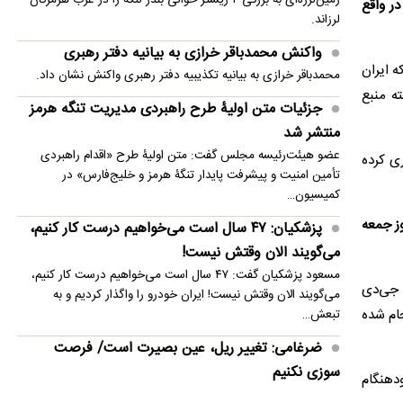
ر واقع
منتشر شد
لرزاند.
عباس گودرزی: هرگونه بازگشایی تنگه هرمز باید منوط
واکنش محمدباقر خرازی به بیانیه دفتر رهبری
به اجرای کامل تعهدات آمریکا باشد
ه ایران
محمدباقر خرازی به بیانیه تکذیبیه دفتر رهبری واکنش نشان داد.
ه منبع
جزئیات متن اولیۀ طرح راهبردی مدیریت تنگه هرمز
منتشر شد
عضو هیئت‌رئیسه مجلس گفت: متن اولیۀ طرح «اقدام راهبردی
ری کرده
تأمین امنیت و پیشرفت پایدار تنگۀ هرمز و خلیج‌فارس» در
کمیسیون…
ز جمعه
پزشکیان: ۴۷ سال است می‌خواهیم درست کار کنیم،
می‌گویند الان وقتش نیست!
مسعود پزشکیان گفت: ۴۷ سال است می‌خواهیم درست کار کنیم،
 جی‌دی
می‌گویند الان وقتش نیست! ایران خودرو را واگذار کردیم و به
جام شده
تبعش…
ضرغامی: تغییر ریل، عین بصیرت است/ فرصت
سوزی نکنیم
ودهنگام
وزیر پیشین فرهنگ و ارشاد اسلامی نوشت: «تحولات امروز، فرصت