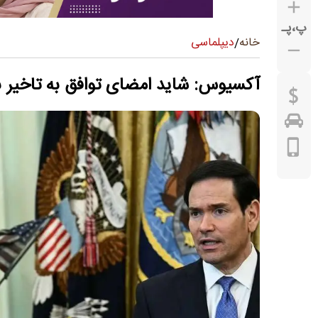
پ
،
پـ
دیپلماسی
خانه
/
آکسیوس: شاید امضای توافق به تاخیر ب