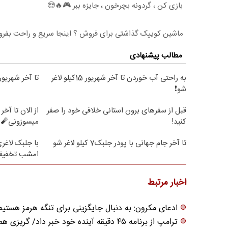
بازی کن ، گردونه بچرخون ، جایزه ببر 🎮🔥😍
ماشین کوییک گذاشتی برای فروش ؟ اینجا سریع و راحت بفر
مطالب پیشنهادی
به راحتی آب خوردن تا آخر شهریور 15کیلو لاغر
تا آخر شهریور12کیلو لاغر شو😍
شو❗
قبل از سفرهای برون استانی خلافی خود را صفر
کنید!
میسوزونی🧨 
تا آخر جام جهانی با پودر جلبک7 کیلو لاغر شو
امشب تخفیف 
اخبار مرتبط
ادعای مکرون: به دنبال جایگزینی برای تنگه هرمز هستیم
ترامپ از برنامه ۴۵ دقیقه آینده خود خبر داد/ گریزی هم به ایران زد