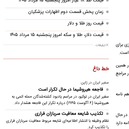
قیمت طلا ۱۸ عیار امروز پنجشنبه ۱۵ مرداد ۱۴۰۵
زمان پخش قسمت دوم اظهارات پزشکیان
قیمت روز طلا و دلار
قیمت دلار، طلا و سکه امروز پنجشنبه ۱۵ مرداد ۱۴۰۵
زی برای
تبلیغات
مقایسه رانا پلاس و سهند S؛ خرید کدام سدان
اقتصادی ارزش بیشتری دارد؟
ر همین
مرغ گران می‌شود
خط داغ
 در مراجع
لحظه برخورد مرگبار صاعقه به یک فوتبالیست
سفیر ایران در ژاپن:
تکذیب شایعه معافیت سربازان فراری
فاجعه هیروشیما در حال تکرار است
م نامه
سفیر ایران در توکیو، در مراسم یادبود کشته‌شدگان حمله اتمی به
هیروشیما (۶ آگوست ۱۹۴۵) درباره تکرار این فاجعه هشدار داد.
تکذیب شایعه معافیت سربازان فراری
در حال
نظام وظیفه با انتشار اطلاعیه‌ای شایعه مربوط معافیت سربازان فراری
ه دارد
را تکذیب کرد.