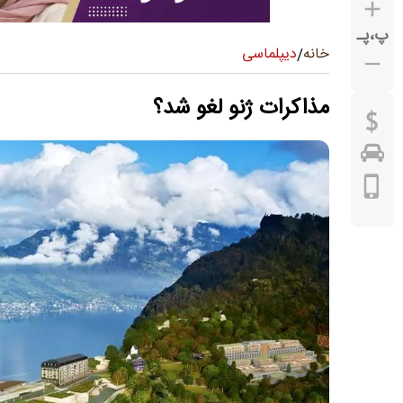
پ
،
پـ
دیپلماسی
خانه
/
مذاکرات ژنو لغو شد؟