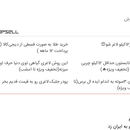
وش
خرید طلا به صورت قسطی از دیجی‌کالا (
پرداخت 12 ماهه )
از الان تا آخر تابستون حداقل 12کیلو چربی
این روش لاغری گیاهی توی دنیا حرف اول
(تخفیف ویژه🔥)
میزنه(تخفیف ویژه تا امشب)
با جلبک لاغری 3سوته به اندام ایده ال برس(تا
پودر جلبک لاغری رو به قیمت قدیم بخر
ویژه)