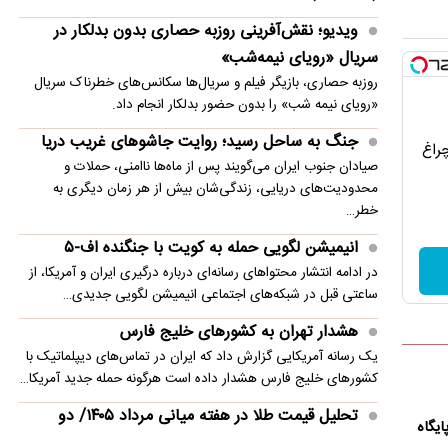
ویدیو؛ نقش‌آفرینی روزبه حصاری بدون بدلکار در
سریال «رویای نیمه‌شب»
روزبه حصاری، بازیگر فیلم و سریال‌ها سکانس‌های خطرناک سریال
«رویای نیمه شب» را بدون حضور بدلکار انجام داد.
جنگ به ساحل رسید؛ روایت جاشوهای غریب دریا
چراغ
صیادان جنوب ایران می‌گویند پس از ماه‌ها ناامنی، حملات و
محدودیت‌های دریایی، زندگی‌شان بیش از هر زمان دیگری به
خطر…
انیمیشن لگویی حمله به کویت با جنگنده اف-۵
در ادامه انتشار محتواهای رسانه‌ای درباره درگیری ایران و آمریکا، از
ساعتی قبل در شبکه‌های اجتماعی انیمیشن لگویی جدیدی…
هشدار تهران به کشورهای خلیج فارس
یک رسانه آمریکایی گزارش داد که ایران در تماس‌های دیپلماتیک با
کشورهای خلیج فارس هشدار داده است هرگونه حمله جدید آمریکا…
تحلیل قیمت طلا در هفته میانی مرداد ۱۴۰۵/ دو
ن ایرانی بدون GPS به پایگاه
رخداد مهم هفته در بازار طلا و نقره