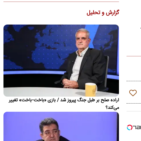
قیمت گوشی سامسونگ، شیائومی و آیفون امروز
گزارش و تحلیل
پنجشنبه ۱۵ مرداد ۱۴۰۵
ارزان‌ترین گوشی اپل در بازار موبایل با قیمت ۱۶۰ میلیون تومان به
فروش می‌رسد
بارش برف در نیوزیلند
بارش برف و یخبندان، مقام‌های محلی نیوزیلند را ناچار به بستن
برخی جاده‌ها و تعطیلی مدارس کرد.
درخواست روزنامه جمهوری اسلامی برای برخورد با
خرازی و نیلی
یک روزنامه نوشت: مسئولین قضائی باید با افرادی که اقدام به
جعلیات درباره مسئولان می‌کنند برخورد نمایند تا جامعه از…
اراده صلح بر طبل جنگ پیروز شد / بازی «باخت-باخت» تغییر
اسامی ۳ خرید جدید پرسپولیس لو رفت؛ امضا تا
می‌کند؟
چند روز دیگر
باشگاه پرسپولیس در فاصله یک هفته تا شروع نقل و انتقالات خرید
سه بازیکن را بررسی می‌کند.