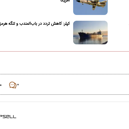
آمریکا
کپلر: کاهش تردد در باب‌المندب و تنگه هرمز
۰
۰