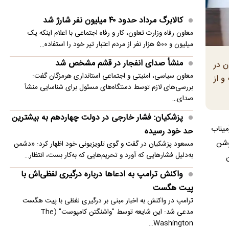
بیشترین حد خود رسیده
کالابرگ مرداد حدود ۴۰‌ میلیون نفر شارژ شد
پزشکیان: در ابتدای دولت با قطعی برق، آب و گاز
معاون رفاه وزارت تعاون، کار و رفاه اجتماعی با اعلام اینکه یک
مواجه بودیم
میلیون و ۵۰۰ هزار نفر از مردم اعتبار تیر خود را استفاده…
معاون مرکز شرکت‌های دانش‌بنیان: توسعه فناوری،
منشأ صدای انفجار در قشم مشخص شد
ان جهان در
مسیر رقابت‌پذیری صنعت قطعه‌سازی است
معاون سیاسی، امنیتی و اجتماعی استانداری هرمزگان گفت:
و از
بررسی‌های لازم توسط دستگاه‌های مسئول برای شناسایی منشأ
سنتکام: به محاصره دریایی ایران ادامه می دهیم
صدای…
مصر خواستار تدوین چشم‌انداز مشترک عربی برای
پزشکیان: فشار خارجی در دولت چهاردهم به بیشترین
میناب
امنیت منطقه شد
حد خود رسیده
روشن
مسعود پزشکیان در گفت و گوی تلویزیونی خود اظهار کرد: «دشمن
انفجار در حومه دمشق چند کشته و زخمی برجا
به‌دلیل فشارهایی که آورد و تحریم‌هایی که به‌کار بست، انتظار…
گذاشت
واکنش ترامپ به ادعاها درباره درگیری لفظی‌اش با
پیت هگست
ترامپ در واکنش به اخبار مبنی بر درگیری لفظی با پیت هگست
مدعی شد: این شایعه توسط "واشنگتن کامپوست" (The
Washington…