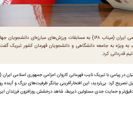
رئیس‌جمهور نایب قهرمانی کاروان اعزامی جمهوری اسلامی ایران (میناب ۱۶۸) به مسابقات ورزش‌های مبارزه‌ای دانشجوی
ریف ایران، به ویژه به جامعه دانشگاهی و دانشجویان قهرمان کشور تبریک گفت 
یم قدردانی کرد.
ان در پیامی با تبریک نایب قهرمانی کاروان اعزامی جمهوری اسلامی ایران (
زیل تصریح کرد: بی‌تردید، این افتخارآفرینی بیانگر ظرفیت‌های بزرگ و آینده 
 دقیق‌تر و حمایت جدی مسئولین ذیربط، شاهد درخشش روزافزون فرزندان این