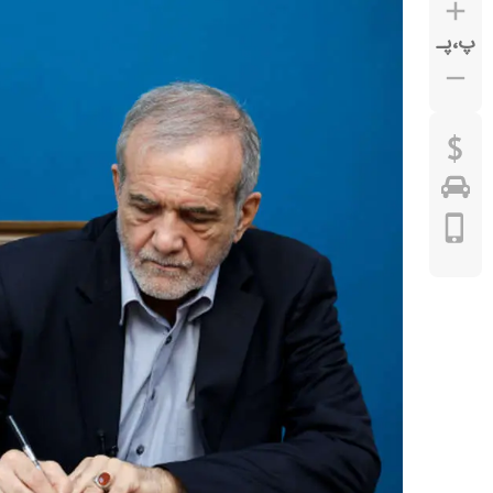
پ
،
پـ