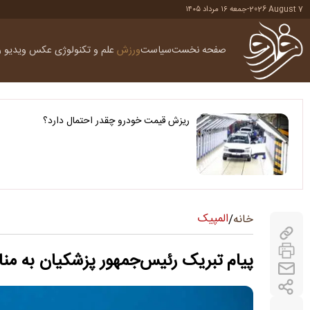
2026 August 7
-
جمعه ۱۶ مرداد ۱۴۰۵
صفحه نخست
سیاست
ورزش
علم و تکنولوژی
عکس
ویدیو
ر
ریزش قیمت خودرو چقدر احتمال دارد؟
المپیک
خانه
/
پیام تبریک رئیس‌جمهور پزشکیان به من