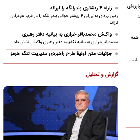
مسابقات ورزش‌های مبارزه‌ای
زلزله ۴ ریشتری بندرلنگه را لرزاند
ش
زمین‌لرزه‌ای به بزرگی ۴ ریشتر حوالی بندر لنگه را در غرب هرمزگان
لرزاند.
واکنش محمدباقر خرازی به بیانیه دفتر رهبری
 همه
محمدباقر خرازی به بیانیه تکذیبیه دفتر رهبری واکنش نشان داد.
جزئیات متن اولیۀ طرح راهبردی مدیریت تنگه هرمز
حمایت
منتشر شد
عضو هیئت‌رئیسه مجلس گفت: متن اولیۀ طرح «اقدام راهبردی
گزارش و تحلیل
تأمین امنیت و پیشرفت پایدار تنگۀ هرمز و خلیج‌فارس» در
کمیسیون…
پزشکیان: ۴۷ سال است می‌خواهیم درست کار کنیم،
می‌گویند الان وقتش نیست!
مسعود پزشکیان گفت: ۴۷ سال است می‌خواهیم درست کار کنیم،
می‌گویند الان وقتش نیست! ایران خودرو را واگذار کردیم و به
تبعش…
ضرغامی: تغییر ریل، عین بصیرت است/ فرصت