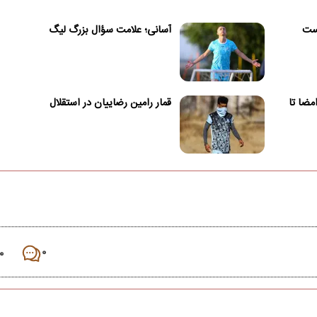
یست
آسانی؛ علامت سؤال بزرگ لیگ
امضا تا
قمار رامین رضاییان در استقلال
۰
۰