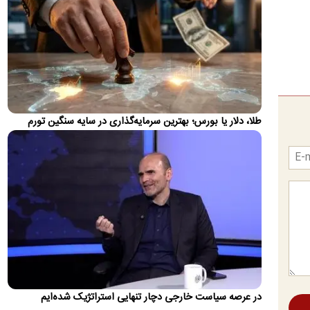
تغییر مهم در کالابرگ؛ زمانبندی‌ شارژ اعتبار عوض شد
زمان واریز اعتبار کالابرگ برای سرپرستان خانوار با رقم آخر کدملی
چهار به بعد تغییر کرد
اولین واکنش رسمی به ماجرای اعمال ضریب ۲.۷
برای اینترنت بین‌الملل
سازمان تنظیم مقررات و ارتباطات رادیویی با رد ادعای اعمال ضریب
۲.۷ برای اینترنت بین‌الملل اعلام کرد که نحوه محاسبه مصرف…
طلا، دلار یا بورس؛ بهترین سرمایه‌گذاری در سایه سنگین تورم
روایت رویترز از اختلاف ایران و عمان بر سر عوارض
عبور از تنگه هرمز
یک رسانه آمریکایی مدعی شد که ایران و عمان در مذاکرات برای
بازگشایی مسیر کشتیرانی در تنگه هرمز، بر سر میزان عوارض عبور…
پیش‌بینی جدید از قیمت طلا؛ هر اونس به ۴۷۰۰ دلار
می‌رسد؟
دویچه‌بانک معتقد است روند صعودی بازار جهانی طلا هنوز به پایان
نرسیده و قیمت هر اونس این فلز گران‌بها می‌تواند تا پایان…
تصاویر؛ حراج ۸۸ اثر فاخر از عهد تیموریان تا دوره
در عرصه سیاست خارجی دچار تنهایی استراتژیک شده‌ایم
معاصر