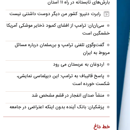
بارش‌های تابستانه در راه ۱۱ استان
رابرت دنیرو: کشور من دیگر دوست داشتنی نیست
سی‌ان‌ان: ترامپ از افشای کمبود ذخایر موشکی آمریکا
خشمگین است
گفت‌وگوی تلفنی ترامپ و بن‌سلمان درباره مسائل
مربوط به ایران
اردوغان به عربستان می رود
پاسخ قالیباف به ترامپ: این دیپلماسی نمایشی،
شکست خورده است
منشأ صدای انفجار در قشم مشخص شد
پزشکیان: بانک آینده بدون اینکه اعتراضی در جامعه
شکل بگیرد، بسته شد
پزشکیان: فشار خارجی در دولت چهاردهم به
خط داغ