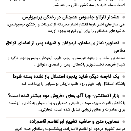
اعضا، حمله علیه هر سه کشور تلقی خواهد شد.
هشدار تارتار؛ جاسوس همچنان در رختکن پرسپولیس
طی سال‌های اخیر بارها انتشار اخبار محرمانه از تمرینات و رختکن پرسپولیس،
حاشیه‌های مختلفی را برای این تیم به وجود آورده…
تصاویر؛ نماز بن‌سلمان، اردوغان و شریف پس از امضای توافق
دفاعی
محمد بن سلمان، ولیعهد عربستان، رجب طیب اردوغان، رئیس‌جمهور ترکیه و
شهباز شریف، نخست‌وزیر پاکستان، پس از امضای «توافق…
یک فاجعه دیگر؛ شاید پنجره استقلال باز نشده بسته شود!
باشگاه استقلال باید خیلی زود طلب بازیکن بوسنیایی را پرداخت کند.
بازار اکستنشن؛ چرا آگهی‌های «فروش مو» بیشتر شده است؟
با کاهش قدرت خرید، موهای طبیعی دختران و زنان جوان به کالایی ارزشمند
برای صادرات و صنایع زیبایی تبدیل شده است؛ تجارتی…
تصاویر؛ متن و حاشیه تشییع ابوالقاسم قاسم‌زاده
مراسم تشییع مرحوم ابوالقاسم قاسم‌زاده، پیشکسوت رسانه‌ای صبح امروز