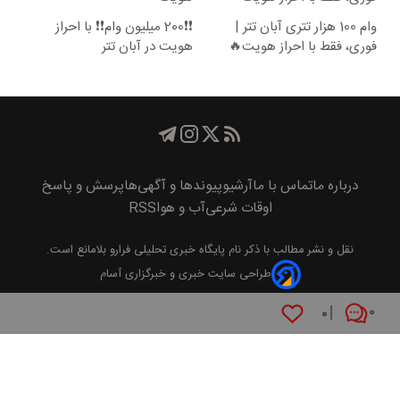
وام 100 هزار تتری آبان تتر |
❗❗200 میلیون وام❗❗ با احراز
فوری، فقط با احراز هویت🔥
هویت در آبان تتر
درباره ما
تماس با ما
آرشیو
پیوند‌ها و آگهی‌ها
پرسش و پاسخ
اوقات شرعی
آب و هوا
RSS
نقل و نشر مطالب با ذکر نام
پايگاه خبری تحليلی فرارو
بلامانع است.
طراحی سایت خبری و خبرگزاری آسام
۰
۰