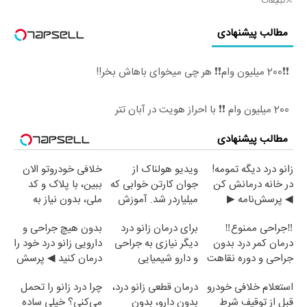
تبلیغات
مطالب پیشنهادی
❗❗200 میلیون وام❗❗ هر چی میخوای باهاش بخر!!
200 میلیون وام ❗❗ با احراز هویت در آبان تتر
مطالب پیشنهادی
زانو درد دیگه تمومه!
ویدیو هولناک از
خلافی خودروتو الان
در خانه درمانش کن
جوان کارتن خوابی که
ببین، با پلاک و کد
◀ پرسش‌نامه ▶
میلیاردر شد. آموزش
ملی، بدون نیاز به
رایگان
مراجعه حضوری
‼️جراحی ممنوع‼️
برای درمان زانو درد
بدون هیچ جراحی و
درمان کمر درد بدون
دیگر نیازی به جراحی
دارویی زانو درد خود را
جراحی و دوره نقاهت
و دارو شیمیایی
درمان کنید ◀ پرسش
نیست(پرسش‌نامه)
نامه ▶
استعلام خلافی خودرو
درمان قطعی زانو درد،
چرا درد زانو را تحمل
قبل از توقیف شرط
بدون دارو، بدون
می‌کنی؟ خیلی ساده