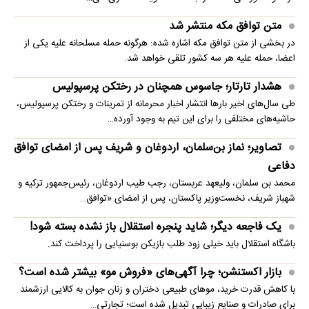
متن توافق مکه منتشر شد
در بخشی از متن توافق مکه اشاره شده: هرگونه حمله مسلحانه علیه یکی از
اعضا، حمله علیه هر سه کشور تلقی خواهد شد.
هشدار تارتار؛ جاسوس همچنان در رختکن پرسپولیس
طی سال‌های اخیر بارها انتشار اخبار محرمانه از تمرینات و رختکن پرسپولیس،
حاشیه‌های مختلفی را برای این تیم به وجود آورده…
تصاویر؛ نماز بن‌سلمان، اردوغان و شریف پس از امضای توافق
دفاعی
محمد بن سلمان، ولیعهد عربستان، رجب طیب اردوغان، رئیس‌جمهور ترکیه و
شهباز شریف، نخست‌وزیر پاکستان، پس از امضای «توافق…
یک فاجعه دیگر؛ شاید پنجره استقلال باز نشده بسته شود!
باشگاه استقلال باید خیلی زود طلب بازیکن بوسنیایی را پرداخت کند.
بازار اکستنشن؛ چرا آگهی‌های «فروش مو» بیشتر شده است؟
با کاهش قدرت خرید، موهای طبیعی دختران و زنان جوان به کالایی ارزشمند
برای صادرات و صنایع زیبایی تبدیل شده است؛ تجارتی…