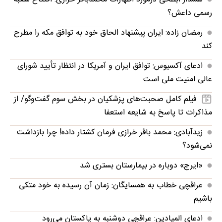
رسمی داعش؟
رمضان زاده: ایران پیشنهاد الحاق خود به توافق مکه را مطرح
کند
ادعای آکسیوس: توافق ایران و آمریکا در انتظار تأیید شورای
عالی امنیت ملی است
فیلم کامل صحبت‌های پزشکیان در بخش سوم گفت‌وگو/ از
مذاکرات تا پاسخ به شایعه استعفا
زیدآبادی: محمد باقر خرازی فرمان کشتار داده! چرا بازداشت
نمی‌شود؟
«ایرج» دوباره در بیمارستان بستری شد
عراقچی خطاب به همسایگان: زمان آن رسیده به خود متکی
باشیم
ادعای المیادین: عراقچی دوشنبه به پاکستان می‌رود