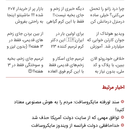
چرا درد زانو را تحمل
دیگه خبری از زخم و
بازار پر از خریدار 207
می‌کنی؟ خیلی ساده
جای بخیه نیست‼️
شده !!! ماشینتو اینجا
درمنزل درمانش کن
فقط با این کرم گیاهی
به راحتی بفروش
ویدیو هولناک از
برای اولین بار در
از بین بردن جای زخم
جوان کارتن خوابی که
ایران🇮🇷 این دکتر
های قدیمی، فقط در
میلیاردر شد. آموزش
کرم ترمیم کننده 23
3 هفته!! (بدون لیزر و
رایگان
روزه ساخت!
جراحی)
خلافی خودروتو الان
ترمیم جای اسکار و
ترمیم جای زخم، بخیه
ببین، با پلاک و کد
زخم‌های قدیمی فقط
و سوختگی فقط در 3
ملی، بدون نیاز به
با این کرم فوق العاده
هفته!!😍
مراجعه حضوری
😍(مشاوره)
اخبار مرتبط
سند لورفته مایکروسافت: مردم را به هوش مصنوعی معتاد
کنید!
توافق مهمی که از سایت دولت آمریکا حذف شد
خداحافظی دولت فرانسه از ویندوز مایکروسافت