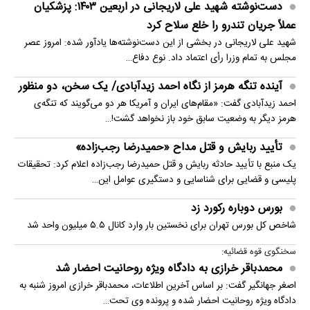
دست‌نوشته شهید علی لاریجانی در اربعین ۱۴۰۳: پزشکیان
عملاً جریان تندرو را خلع سلاح کرد
شهید علی لاریجانی در بخشی از این دست‌نوشته‌ها یادآور شده: امروز عصر
مجلس به تمام وزرا رأی اعتماد داد. نوع دفاع…
آینده تنگه هرمز از نگاه احمد زیدآبادی/ یک سخن، دو منظور
احمد زیدآبادی گفت: «مقام‌های ایران و آمریکا هر دو می‌گویند که تنگه‌ی
هرمز دیگر به وضعیت سابق خود باز نخواهد گشت!…
تأیید ربایش و قتل مداح «حمیدرضا رجب‌زاده»
یک منبع با تأیید حادثه ربایش و قتل حمیدرضا رجب‌زاده اعلام کرد: تحقیقات
پلیسی و قضایی برای شناسایی و دستگیری عوامل این…
بورس دوباره رکورد زد
شاخص کل بورس تهران برای نخستین ‌بار وارد کانال ۵.۵ میلیون واحد شد
سخنگوی قوه قضائیه:
محمدباقر خرازی به دادگاه ویژه روحانیت احضار شد
اصغر جهانگیر گفت: بر اساس آخرین اطلاعات، محمدباقر خرازی امروز شنبه به
دادگاه ویژه روحانیت احضار شده و پرونده وی تحت…