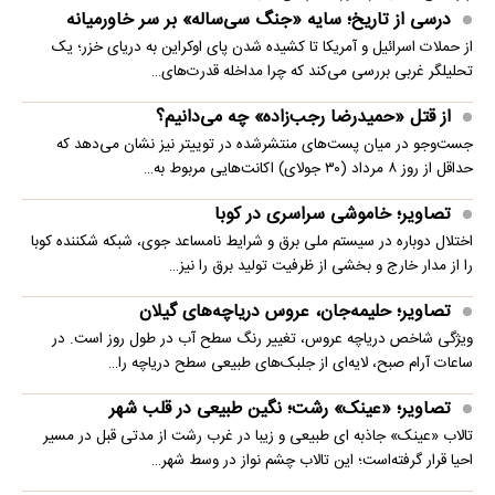
درسی از تاریخ؛ سایه «جنگ سی‌ساله» بر سر خاورمیانه
از حملات اسرائیل و آمریکا تا کشیده شدن پای اوکراین به دریای خزر؛ یک
تحلیلگر غربی بررسی می‌کند که چرا مداخله قدرت‌های…
از قتل «حمیدرضا رجب‌زاده» چه می‌دانیم؟
جست‌وجو در میان پست‌های منتشرشده در توییتر نیز نشان می‌دهد که
حداقل از روز ۸ مرداد (۳۰ جولای) اکانت‌هایی مربوط به…
تصاویر؛ خاموشی سراسری در کوبا
اختلال دوباره در سیستم ملی برق و شرایط نامساعد جوی، شبکه شکننده کوبا
را از مدار خارج و بخشی از ظرفیت تولید برق را نیز…
تصاویر؛ حلیمه‌جان، عروس دریاچه‌های گیلان
ویژگی شاخص دریاچه عروس، تغییر رنگ سطح آب در طول روز است. در
ساعات آرام صبح، لایه‌ای از جلبک‌های طبیعی سطح دریاچه را…
تصاویر؛ «عینک» رشت؛ نگین طبیعی در قلب شهر
تالاب «عینک» جاذبه ای طبیعی و زیبا در غرب رشت از مدتی قبل در مسیر
احیا قرار گرفته‌است؛ این تالاب چشم نواز در وسط شهر…