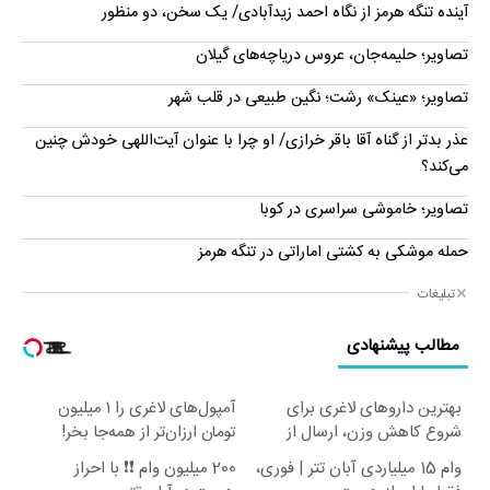
آینده تنگه هرمز از نگاه احمد زیدآبادی/ یک سخن، دو منظور
تصاویر؛ حلیمه‌جان، عروس دریاچه‌های گیلان
تصاویر؛ «عینک» رشت؛ نگین طبیعی در قلب شهر
عذر بدتر از گناه آقا باقر خرازی/ او چرا با عنوان آیت‌اللهی خودش چنین
می‌کند؟
تصاویر؛ خاموشی سراسری در کوبا
حمله موشکی به کشتی اماراتی در تنگه هرمز
تبلیغات
مطالب پیشنهادی
بهترین داروهای لاغری برای
آمپول‌های لاغری را ۱ میلیون
شروع کاهش وزن، ارسال از
تومان ارزان‌تر از همه‌جا بخر!
داروخانه های نزدیکت!
وام 15 میلیاردی آبان تتر | فوری،
200 میلیون وام ❗❗ با احراز