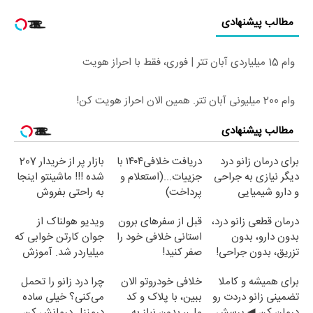
مطالب پیشنهادی
وام 15 میلیاردی آبان تتر | فوری، فقط با احراز هویت
وام 200 میلیونی آبان تتر. همین الان احراز هویت کن!
مطالب پیشنهادی
برای درمان زانو درد
دریافت خلافی۱۴۰۴ با
بازار پر از خریدار 207
دیگر نیازی به جراحی
جزییات...(استعلام و
شده !!! ماشینتو اینجا
و دارو شیمیایی
پرداخت)
به راحتی بفروش
نیست(پرسش‌نامه)
درمان قطعی زانو درد،
قبل از سفرهای برون
ویدیو هولناک از
بدون دارو، بدون
استانی خلافی خود را
جوان کارتن خوابی که
تزریق، بدون جراحی!
صفر کنید!
میلیاردر شد. آموزش
(پرسش‌نامه)
رایگان
برای همیشه و کاملا
خلافی خودروتو الان
چرا درد زانو را تحمل
تضمینی زانو دردت رو
ببین، با پلاک و کد
می‌کنی؟ خیلی ساده
درمان کن ◀ پرسش
ملی، بدون نیاز به
درمنزل درمانش کن