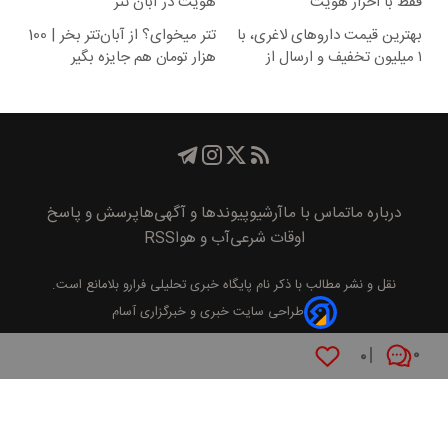
فقط با احراز هویت
هویت در آبان تتر
بهترین قیمت داروهای لاغری، با
تتر میخوای؟ از آبان‌تتر بخر | 100
۱ میلیون تخفیف و ارسال از
هزار تومان هم جایزه بگیر
داروخانه‌
درباره ما
تماس با ما
آرشیو
پیوند‌ها و آگهی‌ها
پرسش و پاسخ
اوقات شرعی
آب و هوا
RSS
نقل و نشر مطالب با ذکر نام
پايگاه خبری تحليلی فرارو
بلامانع است.
طراحی سایت خبری و خبرگزاری آسام
۰
۰