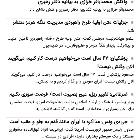
واکنش محمدباقر خرازی به بیانیه دفتر رهبری
محمدباقر خرازی به بیانیه تکذیبیه دفتر رهبری واکنش نشان داد.
جزئیات متن اولیۀ طرح راهبردی مدیریت تنگه هرمز منتشر
شد
عضو هیئت‌رئیسه مجلس گفت: متن اولیۀ طرح «اقدام راهبردی تأمین امنیت
و پیشرفت پایدار تنگۀ هرمز و خلیج‌فارس» در کمیسیون…
پزشکیان: ۴۷ سال است می‌خواهیم درست کار کنیم، می‌گویند
الان وقتش نیست!
مسعود پزشکیان گفت: ۴۷ سال است می‌خواهیم درست کار کنیم، می‌گویند
الان وقتش نیست! ایران خودرو را واگذار کردیم و به تبعش…
ضرغامی: تغییر ریل، عین بصیرت است/ فرصت سوزی نکنیم
وزیر پیشین فرهنگ و ارشاد اسلامی نوشت: «تحولات امروز، فرصت مناسبی
برای حل بسیاری از معضلاتی‌ است که در گذشته، لاینحل به…
جی‌دی ونس: مذاکره با ایران مانند قدم به جلو و عقب است
معاون رئیس‌جمهور تروریست آمریکا گفت: ایرانی‌ها افراد فوق‌العاده دشواری
هستند و یک سیستم چندپاره دارند؛ افرادی در سیستم…