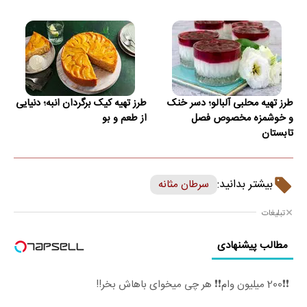
طرز تهیه محلبی آلبالو؛ دسر خنک
طرز تهیه کیک برگردان انبه؛ دنیایی
و خوشمزه مخصوص فصل
از طعم و بو
تابستان
بیشتر بدانید:
سرطان مثانه
تبلیغات
مطالب پیشنهادی
❗❗200 میلیون وام❗❗ هر چی میخوای باهاش بخر!!