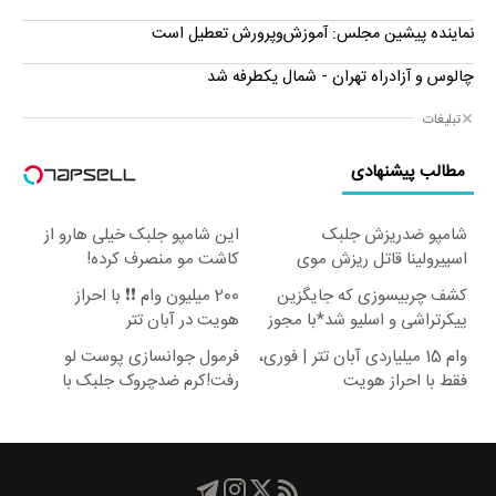
نماینده پیشین مجلس: آموزش‌وپرورش تعطیل است
چالوس و آزادراه تهران - شمال یکطرفه شد
تبلیغات
مطالب پیشنهادی
شامپو ضدریزش جلبک
این شامپو جلبک خیلی هارو از
اسپیرولینا قاتل ریزش موی
کاشت مو منصرف کرده!
شماست
کشف چربیسوزی که جایگزین
200 میلیون وام ❗❗ با احراز
پیکرتراشی و اسلیو شد*با مجوز
هویت در آبان تتر
رسمی*لینک خرید
وام 15 میلیاردی آبان تتر | فوری،
فرمول جوانسازی پوست لو
فقط با احراز هویت
رفت!کرم ضدچروک جلبک با
تخفیف