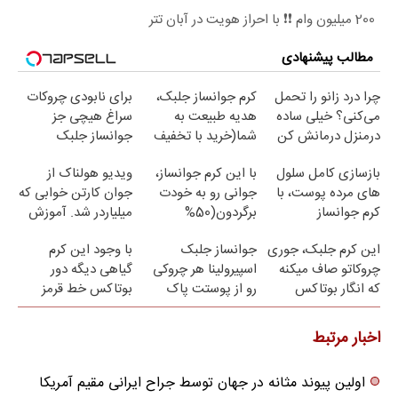
200 میلیون وام ❗❗ با احراز هویت در آبان تتر
مطالب پیشنهادی
چرا درد زانو را تحمل
کرم جوانساز جلبک،
برای نابودی چروکات
می‌کنی؟ خیلی ساده
هدیه طبیعت به
سراغ هیچی جز
درمنزل درمانش کن
شما(خرید با تخفیف
جوانساز جلبک
ویژه)
نرو(تخفیف40%)
بازسازی کامل سلول
با این کرم جوانساز،
ویدیو هولناک از
های مرده پوست، با
جوانی رو به خودت
جوان کارتن خوابی که
کرم جوانساز
برگردون(50%
میلیاردر شد. آموزش
جلبک(50% تخفیف)
تخفیف)
رایگان
این کرم جلبک، جوری
جوانساز جلبک
با وجود این کرم
چروکاتو صاف میکنه
اسپیرولینا هر چروکی
گیاهی دیگه دور
که انگار بوتاکس
رو از پوستت پاک
بوتاکس خط قرمز
کردی!(تخفیف ویژه)
میکنه
بکش!
اخبار مرتبط
اولین پیوند مثانه در جهان توسط جراح ایرانی مقیم آمریکا