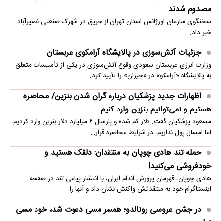
مصدوم شدند
سخنگوی سازمان اورژانس استان تهران از حریق در شهرک صنعتی نصیرآباد
خبر داد.
جزئیات آتش‌سوزی در پالایشگاه آرامکوی عربستان
وزارت انرژی عربستان سعودی وقوع آتش‌سوزی در یکی از تأسیسات متعلق
به پالایشگاه «آرامکو» در «جیزان» را تأیید کرد.
اظهارات جدید پزشکیان درباره گران شدن بنزین/ محاصره
هستیم و نمی‌توانیم بنزین وارد کنیم
مسعود پزشکیان گفت: دلار کم شده و پارسال ۶ میلیارد دلار بنزین وارد کردیم،
اما امسال پول نداریم، در شرایط محاصره قرار…
حمله تند هادی چوپان به منتقدان: دلقک هستید و
خودفروشی می‌کنید!
هادی چوپان، قهرمان پرورش اندام ایران، با انتشار پیامی تند در صفحه
اینستاگرام خود به منتقدانش واکنش نشان داد و آنها را…
در جشن عروسی رونالدو؛ همسر مسی دعوت شد، خود مسی