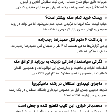
جزئیات دقیق مبلغ شارژ حساب، زمان ثبت سفارش آنلاین و فرمول
شگفت‌انگیز سود تضمین‌شده یک‌ساله برای سهامداران حقیقی که در…
ریسک خرید کدام سکه بیشتر است؟
حباب قیمت سکه لزوما به ترکیدن حباب ختم نمی‌شود اما می‌تواند در روند
صعودی و نزولی بعدی بازار اثر مهمی داشته باشد
بازداشت ۴ متهم قتل حمیدرضا رجب‌زاده
برخی گزارش‌ها مدعی هستند که ۴ نفر از متهمان قتل حمیدرضا رجب‌زاده،
مداح، دستگیر شده‌اند.
نگرانی سیاستمدار اماراتی نزدیک به بن‌زاید از توافق مکه
انتقادات امارات بر ماهیت و زمان‌بندی این توافق‌نامه، و همچنین فقدان
شفافیت در خصوص دشمن مشترکِ مدنظرِ این ائتلاف و…
ماجرای تیم‌داری استقلال در رشته ماهیگیری!
شایعه عجیبی چندی قبل در خصوص تیم‌داری باشگاه استقلال در یک رشته
عجیب بر سر زبان‌ها افتاده است!
محمدباقر خرازی: این کلیپ تقطیع شده و جعلی است