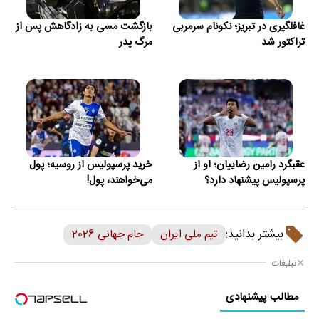
غافلگیری در تبریز؛ نکونام سرمربی
بازگشت مسی به زادگاهش پس از
تراکتور شد
مرگ پدر
عقبگرد رامین رضاییان؛ او از
خرید پرسپولیس از روسیه؛ پول
پرسپولیس پیشنهاد دارد؟
می‌خواهند، پول!
بیشتر بدانید:
تیم ملی ایران
جام جهانی 2026
تبلیغات
مطالب پیشنهادی