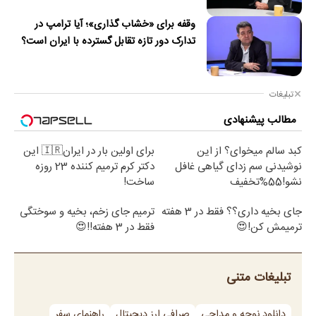
وقفه برای «خشاب گذاری»؛ آیا ترامپ در
تدارک دور تازه تقابل گسترده با ایران است؟
تبلیغات
مطالب پیشنهادی
کبد سالم میخوای؟ از این
برای اولین بار در ایران🇮🇷 این
نوشیدنی سم زدای گیاهی غافل
دکتر کرم ترمیم کننده 23 روزه
نشو!55%تخفیف
ساخت!
جای بخیه داری؟؟ فقط در 3 هفته
ترمیم جای زخم، بخیه و سوختگی
ترمیمش کن!😍
فقط در 3 هفته!!😍
تبلیغات متنی
دانلود نوحه و مداحی
صرافی ارز دیجیتال
راهنمای سفر