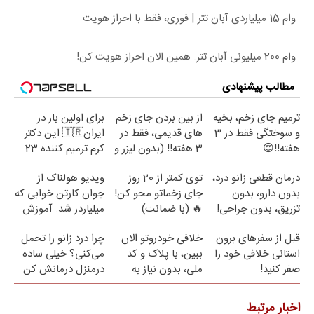
وام 15 میلیاردی آبان تتر | فوری، فقط با احراز هویت
وام 200 میلیونی آبان تتر. همین الان احراز هویت کن!
مطالب پیشنهادی
ترمیم جای زخم، بخیه
از بین بردن جای زخم
برای اولین بار در
و سوختگی فقط در 3
های قدیمی، فقط در
ایران🇮🇷 این دکتر
هفته!!😍
3 هفته!! (بدون لیزر و
کرم ترمیم کننده 23
جراحی)
روزه ساخت!
درمان قطعی زانو درد،
توی کمتر از 20 روز
ویدیو هولناک از
بدون دارو، بدون
جای زخماتو محو کن!
جوان کارتن خوابی که
تزریق، بدون جراحی!
🔥 (با ضمانت)
میلیاردر شد. آموزش
(پرسش‌نامه)
رایگان
قبل از سفرهای برون
خلافی خودروتو الان
چرا درد زانو را تحمل
استانی خلافی خود را
ببین، با پلاک و کد
می‌کنی؟ خیلی ساده
صفر کنید!
ملی، بدون نیاز به
درمنزل درمانش کن
مراجعه حضوری
اخبار مرتبط