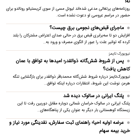
نه!
روزنامه‌های پرتغالی مدعی شده‌اند لیونل مسی از سوی کریستیانو رونالدو برای
حضور در مراسم عروسی او دعوت نشده است.
ماجرای قبض‌های نجومی برق چیست؟
افزایش دو تا سه‌برابری قبض برق در حالی صدای اعتراض مشترکان را بلند
کرده که توانیر علت را عبور از الگوی مصرف و ورود به…
نیویورک تایمز:
پس از شروط شش‌گانه ذوالقدر؛ امیدها به توافق با عمان
کاهش یافت؟
نیویورک‌تایمز درباره شروط شش‌گانه محمدباقر ذوالقدر برای بازگشایی تنگه
هرمز، نوشت این شروط، انتظارات درباره اینکه توافق…
پلنگ ایرانی در سالوک دیده شد
پلنگ ایرانی در سالوک خراسان شمالی دوباره مقابل دوربین رفت تا این
زیستگاه کوهستانی بار دیگر به عنوان یکی از پناهگاه‌های…
عرضه اولیه احیا؛ راهنمای ثبت سفارش، نقدینگی مورد نیاز و
خرید بیمه سهام