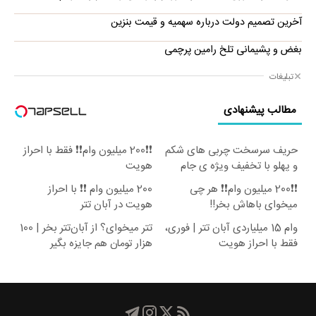
آخرین تصمیم دولت درباره سهمیه و قیمت بنزین
بغض و پشیمانی تلخ رامین پرچمی
تبلیغات
مطالب پیشنهادی
حریف سرسخت چربی های شکم
❗❗200 میلیون وام❗❗ فقط با احراز
و پهلو با تخفیف ویژه ی جام
هویت
جهانی
❗❗200 میلیون وام❗❗ هر چی
200 میلیون وام ❗❗ با احراز
میخوای باهاش بخر!!
هویت در آبان تتر
وام 15 میلیاردی آبان تتر | فوری،
تتر میخوای؟ از آبان‌تتر بخر | 100
فقط با احراز هویت
هزار تومان هم جایزه بگیر