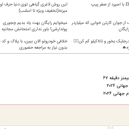
این روش لاغری گیاهی توی دنیا حرف اول
میزنه(تخفیف ویژه تا امشب)
از جوان کارتن خوابی که میلیاردر
میخوایم رایگان بهت یاد بدیم چجوری
ایگان
پولدارشی! باور نداری امتحانش مجانیه
فقط2ماه❗ پودرجلبک بخور و تا8کیلو کم کن👌🏻
خلافی خودروتو الان ببین، با پلاک و کد 
ه🔥
بدون نیاز به مراجعه حضوری
ز دقیقه ۶۷
هانی ۲۰۲۶