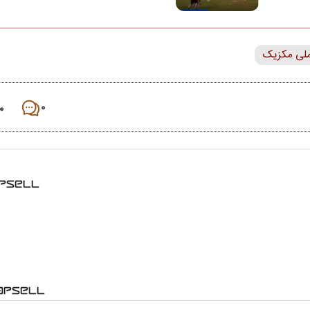
ملی مکزیک
۰
۰