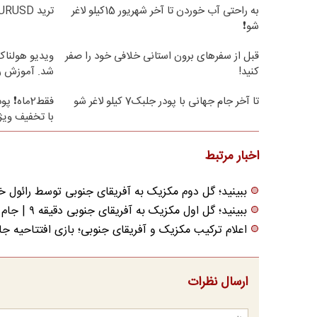
به راحتی آب خوردن تا آخر شهریور 15کیلو لاغر
ترید EURUSD با اسپرد از صفر پیپ
شو❗
قبل از سفرهای برون استانی خلافی خود را صفر
ویدیو هولناک 
کنید!
شد. آموزش ر
تا آخر جام جهانی با پودر جلبک7 کیلو لاغر شو
با تخفیف ویژ
اخبار مرتبط
ببینید؛ گل دوم مکزیک به آفریقای جنوبی توسط رائول خیمن
ببینید؛ گل اول مکزیک به آفریقای جنوبی دقیقه ۹ | جام جهانی ۲۰۲۶
اعلام ترکیب مکزیک و آفریقای جنوبی؛ بازی افتتاحیه جام ج
ارسال نظرات