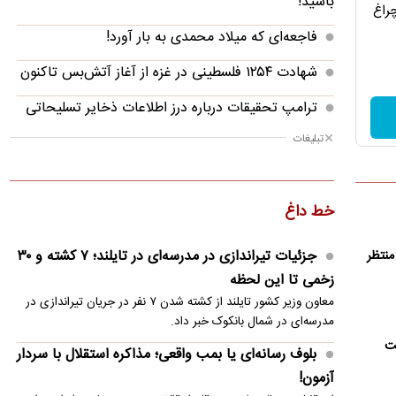
باشید!
چراغ
فاجعه‌ای که میلاد محمدی به بار آورد!
شهادت ۱۲۵۴ فلسطینی در غزه از آغاز آتش‌بس تاکنون
ترامپ تحقیقات درباره درز اطلاعات ذخایر تسلیحاتی
آمریکا را آغاز کرد
تبلیغات
بلوف رسانه‌ای یا بمب واقعی؛ مذاکره استقلال با سردار
آزمون!
خط داغ
رودری به بارسلونا پاسخ مثبت داد
جزئیات تیراندازی در مدرسه‌ای در تایلند؛ ۷ کشته و ۳۰
منتظر
رونمایی رئال مادرید از گران‌ترین خرید تاریخ خود
زخمی تا این لحظه
لیونل مسی چگونه وارد باشگاه میلیاردها شد؟
معاون وزیر کشور تایلند از کشته شدن ۷ نفر در جریان تیراندازی در
مدرسه‌ای در شمال بانکوک خبر داد.
تکلیف وینیسیوس جونیور مشخص شد
ست
بلوف رسانه‌ای یا بمب واقعی؛ مذاکره استقلال با سردار
خروج هواپیماهای سوخت‌رسان آمریکا از اسرائیل
آزمون!