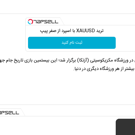
ترید XAUUSD با اسپرد از صفر پیپ
ثبت نام کنید
کزیک و آفریقای جنوبی در ورزشگاه مکزیکوسیتی (آزتکا) برگزار شد؛ این بیستمین بازی تاریخ جام ج