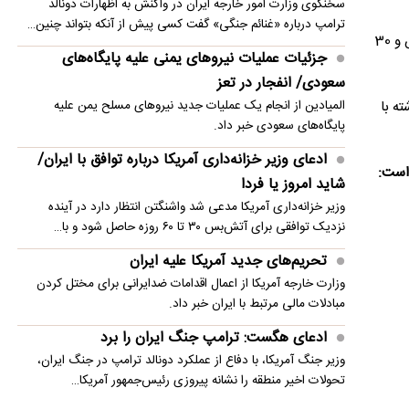
سخنگوی وزارت امور خارجه ایران در واکنش به اظهارات دونالد
تازه‌ترین گزارش مارین‌ترافیک از تردد کشتی‌ها در تنگه
ترامپ درباره «غنائم جنگی» گفت کسی پیش از آنکه بتواند چنین…
بازیکنان تیم ملی والیبال برزیل نیز در مجموع ست‌های این مسابقه 97 امتیاز کسب کردند که شامل 50 امتیاز حمله، 11 دفاع، 6 پوئن سرویس و 30
هرمز
جزئیات عملیات نیروهای یمنی علیه پایگاه‌های
سعودی/ انفجار در تعز
حساب می‌آید. تیم ملی ایران در 10 تقابل گذشته با
المیادین از انجام یک عملیات جدید نیروهای مسلح یمن علیه
پایگاه‌های سعودی خبر داد.
ادعای وزیر خزانه‌داری آمریکا درباره توافق با ایران/
شاید امروز یا فردا
وزیر خزانه‌داری آمریکا مدعی شد واشنگتن انتظار دارد در آینده
نزدیک توافقی برای آتش‌بس ۳۰ تا ۶۰ روزه حاصل شود و با…
تحریم‌های جدید آمریکا علیه ایران
وزارت خارجه آمریکا از اعمال اقدامات ضدایرانی برای مختل کردن
مبادلات مالی مرتبط با ایران خبر داد.
ادعای هگست: ترامپ جنگ ایران را برد
وزیر جنگ آمریکا، با دفاع از عملکرد دونالد ترامپ در جنگ ایران،
تحولات اخیر منطقه را نشانه پیروزی رئیس‌جمهور آمریکا…