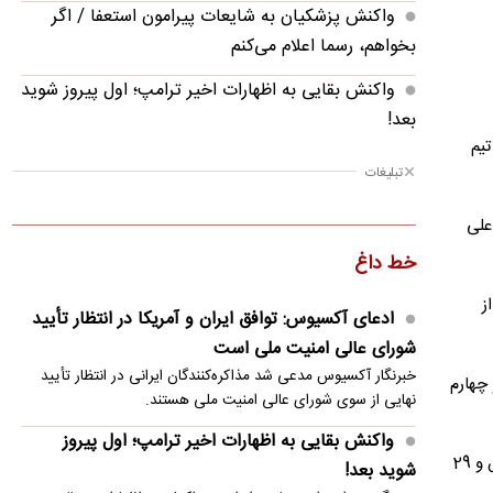
واکنش پزشکیان به شایعات پیرامون استعفا / اگر
بخواهم، رسما اعلام می‌کنم
واکنش بقایی به اظهارات اخیر ترامپ؛ اول پیروز شوید
بعد!
ه مصاف تیم
بیانیه مقاومت عراق درمورد حمله به عربستان و
تبلیغات
پایگاه‌های آمریکا
علی
جزئیات عملیات نیروهای یمنی علیه پایگاه‌های
خط داغ
سعودی/ انفجار در تعز
ز
حضور آسانی در ترکیب استقلال هنوز قطعی نیست!
ادعای آکسیوس: توافق ایران و آمریکا در انتظار تأیید
شورای عالی امنیت ملی است
واکنش همتی به اظهارات تازه وزیر خزانه‌داری آمریکا
خبرنگار آکسیوس مدعی شد مذاکره‌کنندگان ایرانی در انتظار تأیید
‌های اول، سوم و چهارم
تکلیف حضور رزاق‌پور در پرسپولیس روشن شد
نهایی از سوی شورای عالی امنیت ملی هستند.
واکنش بقایی به اظهارات اخیر ترامپ؛ اول پیروز
ثبت حملات از خاک برخی کشورهای همسایه در
تیم ملی والیبال ایران در مجموع ست‌های این مسابقه 84 امتیاز کسب کرد که به ترتیب 48 پوئن در حمله، 4 امتیاز در دفاع، 3 پوئن سرویس و 29
شوید بعد!
شورای امنیت به روایت غریب‌آبادی