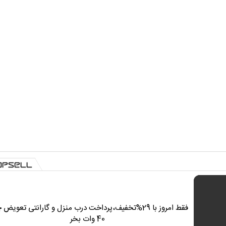
فقط امروز با 29%تخفیف،پرداخت درب منزل و گارانتی تعویض 
40 وات بخر