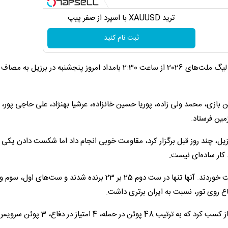
ترید XAUUSD با اسپرد از صفر پیپ
ثبت نام کنید
به گزارش فرارو، تیم ملی والیبال ایران در نخستین دیدار خود از لیگ ملت‌های 2026 از ساعت 2:30 بامداد امروز پنجشنبه در برزیل ب
ین بازی، محمد ولی زاده، پوریا حسین خانزاده، عرشیا بهنژاد، علی حاجی پور، 
مین فرستاد.
رزیل، چند روز قبل برگزار کرد، مقاومت خوبی انجام داد اما شکست دادن یکی ا
کار ساده‌ای نیست.
شاگردان پیاتزا در نهایت 3 بر یک از میزبان قدرتمند خود شکست خوردند. آنها تنها در ست دوم 25 بر 23 برنده شدند و ست