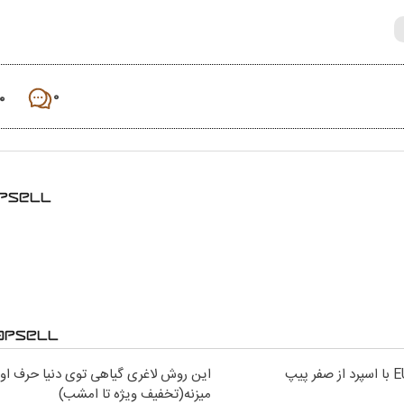
۰
۰
این روش لاغری گیاهی توی دنیا حرف اول
میزنه(تخفیف ویژه تا امشب)