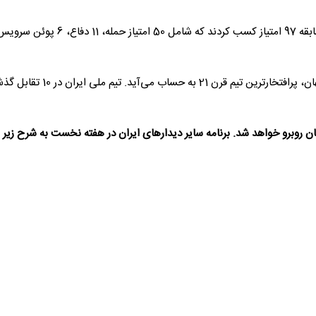
تیم ملی والیبال برزیل با 3 طلای المپیک و 3 عنوان قهرمانی جهان، پرافتخارترین تیم قرن 21 به 