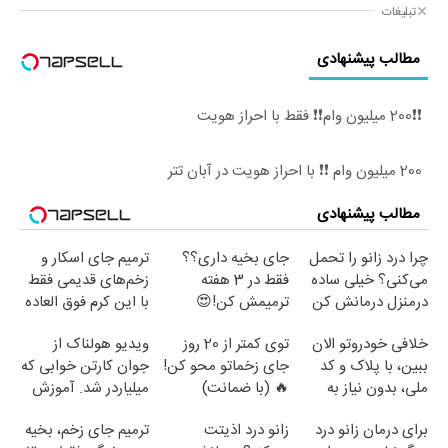
تبلیغات
مطالب پیشنهادی
❗❗200 میلیون وام❗❗ فقط با احراز هویت
200 میلیون وام ❗❗ با احراز هویت در آبان تتر
مطالب پیشنهادی
چرا درد زانو را تحمل
جای بخیه داری؟؟
ترمیم جای اسکار و
می‌کنی؟ خیلی ساده
فقط در 3 هفته
زخم‌های قدیمی فقط
درمنزل درمانش کن
ترمیمش کن!😍
با این کرم فوق العاده
😍(مشاوره)
خلافی خودروتو الان
توی کمتر از 20 روز
ویدیو هولناک از
ببین، با پلاک و کد
جای زخماتو محو کن!
جوان کارتن خوابی که
ملی، بدون نیاز به
🔥 (با ضمانت)
میلیاردر شد. آموزش
مراجعه حضوری
رایگان
برای درمان زانو درد
زانو درد اذیتت
ترمیم جای زخم، بخیه