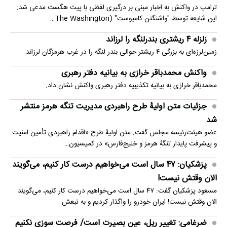
ترامپ در واکنش به اخبار مبنی بر درگیری لفظی با پیت هگست مدعی شد:
این شایعه توسط "واشنگتن کامپوست" (The Washington…
زلزله ۴ ریشتری بندرلنگه را لرزاند
زمین‌لرزه‌ای به بزرگی ۴ ریشتر حوالی بندر لنگه را در غرب هرمزگان لرزاند.
واکنش محمدباقر خرازی به بیانیه دفتر رهبری
محمدباقر خرازی به بیانیه تکذیبیه دفتر رهبری واکنش نشان داد.
جزئیات متن اولیۀ طرح راهبردی مدیریت تنگه هرمز منتشر
شد
عضو هیئت‌رئیسه مجلس گفت: متن اولیۀ طرح «اقدام راهبردی تأمین امنیت
و پیشرفت پایدار تنگۀ هرمز و خلیج‌فارس» در کمیسیون…
پزشکیان: ۴۷ سال است می‌خواهیم درست کار کنیم، می‌گویند
الان وقتش نیست!
مسعود پزشکیان گفت: ۴۷ سال است می‌خواهیم درست کار کنیم، می‌گویند
الان وقتش نیست! ایران خودرو را واگذار کردیم و به تبعش…
ضرغامی: تغییر ریل، عین بصیرت است/ فرصت سوزی نکنیم