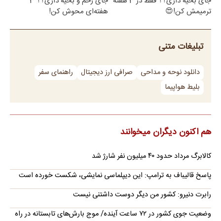
جای بخیه داری؟؟ فقط در 3 هفته
جای زخم و بخیه داری؟؟ 3
ترمیمش کن!😍
هفته‌ای محوش کن!
تبلیغات متنی
دانلود نوحه و مداحی
صرافی ارز دیجیتال
راهنمای سفر
بلیط هواپیما
هم اکنون دیگران میخوانند
کالابرگ مرداد حدود ۴۰‌ میلیون نفر شارژ شد
پاسخ قالیباف به ترامپ: این دیپلماسی نمایشی، شکست خورده است
رابرت دنیرو: کشور من دیگر دوست داشتنی نیست
وضعیت جوی کشور در ۷۲ ساعت آینده/ موج بارش‌های تابستانه در راه