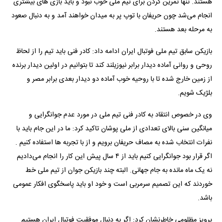
هستند. تنها تمرین کردن برای تیم ملی خوب نبود و باید بازی های بیشتری
انجام می‌شد چون حریفان با توپ پر به میدان خواهند آمد و به دنبال صعود
به مرحله بعد هستند.
بازیکن سابق تیم ملی فوتبال ایران ادامه داد: کادر فنی باید تیم را از لحاظ
روحی و روانی آماده دیدار برابر نیوزیلند کند تا بتوانیم در اولین دیدار برنده
از زمین خارج شده تا با روحیه خوب آماده دو دیدار بعدی برابر مصر و
بلژیک شویم.
وی در خصوص انتقاد به کادر فنی تیم ملی در مورد عدم جوانگرایی و
میانگین سنی بالای تعدادی از ملی پوشان تاکید کرد: ما در این جام باید با
نفرات انتخاب شده به مصاف حریفان برویم و از با تجربه ها استفاده کنیم ‌.
اگر قرار بود جوانگرایی کنیم باید از ۴ سال پیش این کار را انجام می‌دادیم
نه یک ماه مانده به جام جهانی. البته چند بازیکن جوان از تیم ملی خط
خوردند که این تصمیم سرمربی است و خود او باید پاسخگوی افکار عمومی
باشد.
پرویز مظلومی خاطرنشان کرد: اگر به دنبال موفقیت فوتبال ایران هستیم