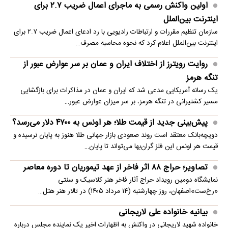
اولین واکنش رسمی به ماجرای اعمال ضریب ۲.۷ برای
اینترنت بین‌الملل
سازمان تنظیم مقررات و ارتباطات رادیویی با رد ادعای اعمال ضریب ۲.۷ برای
اینترنت بین‌الملل اعلام کرد که نحوه محاسبه مصرف…
روایت رویترز از اختلاف ایران و عمان بر سر عوارض عبور از
تنگه هرمز
یک رسانه آمریکایی مدعی شد که ایران و عمان در مذاکرات برای بازگشایی
مسیر کشتیرانی در تنگه هرمز، بر سر میزان عوارض عبور…
پیش‌بینی جدید از قیمت طلا؛ هر اونس به ۴۷۰۰ دلار می‌رسد؟
دویچه‌بانک معتقد است روند صعودی بازار جهانی طلا هنوز به پایان نرسیده و
قیمت هر اونس این فلز گران‌بها می‌تواند تا پایان…
تصاویر؛ حراج ۸۸ اثر فاخر از عهد تیموریان تا دوره معاصر
نمایشگاه دومین رویداد حراج آثار فاخر هنر کلاسیک و سنتی
«رخ‌ست»اصفهان، روز چهارشنبه (۱۴ مرداد ۱۴۰۵) در تالار هنر هتل…
بیانیه خانواده علی لاریجانی
خانواده شهید لاریجانی در واکنش به اظهارات اخیر یک نماینده مجلس درباره