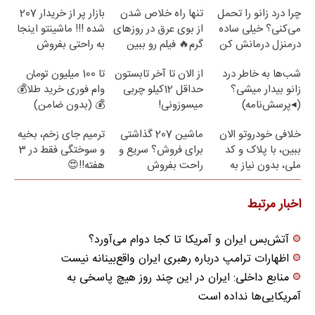
چرا درد زانو را تحمل
تنها راه خلاص شدن
بازار پر از خریدار 207
می‌کنی؟ خیلی ساده
از بوی عرق در روزهای
شده !!! ماشینتو اینجا
درمنزل درمانش کن
گرم🔥 فیلم رو ببین
به راحتی بفروش
شب‌ها به خاطر درد
از الان تا آخر تابستون
تا 100 میلیون تومان
زانو بیدار میشی؟
حداقل 12کیلو چربی
وام فوری خرید طلا💰
(◂پرسش‌نامه)
میسوزونی!
💰 (بدون ضامن)
خلافی خودروتو الان
ماشین 207 گذاشتی
ترمیم جای زخم، بخیه
ببین، با پلاک و کد
برای فروش؟ سریع و
و سوختگی فقط در 3
ملی، بدون نیاز به
راحت بفروش
هفته!!😍
مراجعه حضوری
اخبار مرتبط
آتش‌بس ایران و آمریکا تا کجا دوام می‌آورد؟
اظهارات ترامپ درباره رهبری ایران واقع‌بینانه نیست
منابع داخلی: ایران در این چند روز هیچ پاسخی به
آمریکایی‌ها نداده است