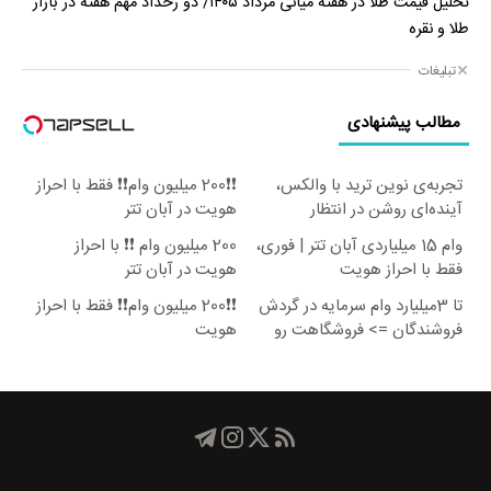
تحلیل قیمت طلا در هفته میانی مرداد ۱۴۰۵/ دو رخداد مهم هفته در بازار
طلا و نقره
تبلیغات
مطالب پیشنهادی
تجربه‌ی نوین ترید با والکس،
❗❗200 میلیون وام❗❗ فقط با احراز
آینده‌ای روشن در انتظار
هویت در آبان تتر
شماست
وام 15 میلیاردی آبان تتر | فوری،
200 میلیون وام ❗❗ با احراز
فقط با احراز هویت
هویت در آبان تتر
تا 3میلیارد وام سرمایه در گردش
❗❗200 میلیون وام❗❗ فقط با احراز
فروشندگان => فروشگاهت رو
هویت
ثبت کن