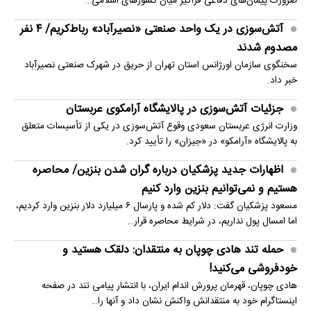
ضرورت پیمان‌های دفاعی فراگیر میان کشورهای اسلامی…
آتش‌سوزی در یک واحد صنعتی «نصیرآباد» رباط‌کریم/ ۴ نفر
مصدوم شدند
سخنگوی سازمان اورژانس استان تهران از حریق در شهرک صنعتی نصیرآباد
خبر داد.
جزئیات آتش‌سوزی در پالایشگاه آرامکوی عربستان
وزارت انرژی عربستان سعودی وقوع آتش‌سوزی در یکی از تأسیسات متعلق
به پالایشگاه «آرامکو» در «جیزان» را تأیید کرد.
اظهارات جدید پزشکیان درباره گران شدن بنزین/ محاصره
هستیم و نمی‌توانیم بنزین وارد کنیم
مسعود پزشکیان گفت: دلار کم شده و پارسال ۶ میلیارد دلار بنزین وارد کردیم،
اما امسال پول نداریم، در شرایط محاصره قرار…
حمله تند هادی چوپان به منتقدان: دلقک هستید و
خودفروشی می‌کنید!
هادی چوپان، قهرمان پرورش اندام ایران، با انتشار پیامی تند در صفحه
اینستاگرام خود به منتقدانش واکنش نشان داد و آنها را…