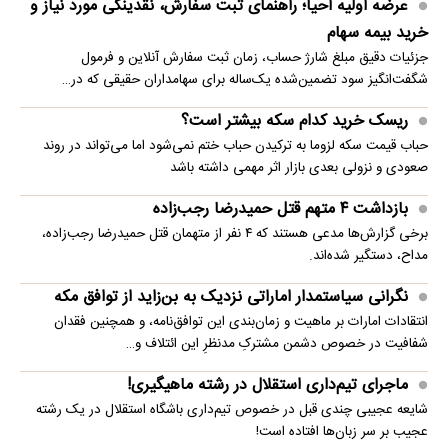
عرضه اولیه احیا؛ راهنمای ثبت سفارش، نقدینگی مورد نیاز و
خرید بیمه سهام
جزئیات دقیق مبلغ شارژ حساب، زمان ثبت سفارش آنلاین و فرمول
شگفت‌انگیز سود تضمین‌شده یک‌ساله برای سهامداران حقیقی که در…
ریسک خرید کدام سکه بیشتر است؟
حباب قیمت سکه لزوما به ترکیدن حباب ختم نمی‌شود اما می‌تواند در روند
صعودی و نزولی بعدی بازار اثر مهمی داشته باشد
بازداشت ۴ متهم قتل حمیدرضا رجب‌زاده
برخی گزارش‌ها مدعی هستند که ۴ نفر از متهمان قتل حمیدرضا رجب‌زاده،
مداح، دستگیر شده‌اند.
نگرانی سیاستمدار اماراتی نزدیک به بن‌زاید از توافق مکه
انتقادات امارات بر ماهیت و زمان‌بندی این توافق‌نامه، و همچنین فقدان
شفافیت در خصوص دشمن مشترکِ مدنظرِ این ائتلاف و…
ماجرای تیم‌داری استقلال در رشته ماهیگیری!
شایعه عجیبی چندی قبل در خصوص تیم‌داری باشگاه استقلال در یک رشته
عجیب بر سر زبان‌ها افتاده است!