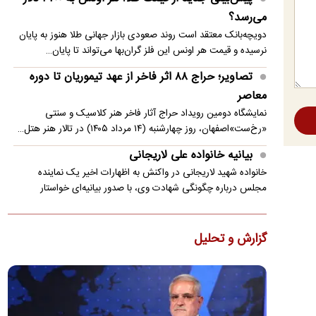
می‌رسد؟
روایت رویترز از اختلاف ایران و عمان بر سر عوارض
عبور از تنگه هرمز
یک رسانه آمریکایی مدعی شد که ایران و عمان در مذاکرات برای
بازگشایی مسیر کشتیرانی در تنگه هرمز، بر سر میزان عوارض عبور…
پیش‌بینی جدید از قیمت طلا؛ هر اونس به ۴۷۰۰ دلار
می‌رسد؟
دویچه‌بانک معتقد است روند صعودی بازار جهانی طلا هنوز به پایان
نرسیده و قیمت هر اونس این فلز گران‌بها می‌تواند تا پایان…
تصاویر؛ حراج ۸۸ اثر فاخر از عهد تیموریان تا دوره
معاصر
نمایشگاه دومین رویداد حراج آثار فاخر هنر کلاسیک و سنتی
«رخ‌ست»اصفهان، روز چهارشنبه (۱۴ مرداد ۱۴۰۵) در تالار هنر هتل…
بیانیه خانواده علی لاریجانی
خانواده شهید لاریجانی در واکنش به اظهارات اخیر یک نماینده
مجلس درباره چگونگی شهادت وی، با صدور بیانیه‌ای خواستار
پرهیز…