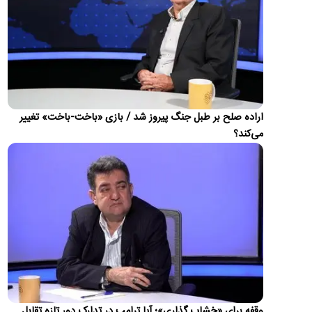
جزئیات توقیف اموال و وضعیت پرونده قضایی
گزارش و تحلیل
تراستی‌ها
دادستان تهران گفت: تاکنون برای مدیران شرکت‌های تراستی ۵۹
پرونده تشکیل شده که در ۴۳ پرونده، قرار جلب دادرسی صادر شده
اس…
درخواست زیدآبادی برای برخورد قاطع با خرازی
زیدآبادی نوشت: «اگر قرار به پاسخگو کردن آقای خرازی در برابر
ادعاهایش باشد، این اقدام باید طبق موازین قانونی و رعایت…
آموزش سربازان کره شمالی توسط ارتش روسیه
تصاویری در شبکه‌های اجتماعی منتشر شده که گفته می‌شود مربوط
به آموزش نیروهای جدید ارتش کره شمالی توسط روس‌ها برای
حضور…
اراده صلح بر طبل جنگ پیروز شد / بازی «باخت-باخت» تغییر
می‌کند؟
چین، نفت روسیه را جایگزین نفت عربستان کرد
شرکت سینوپک، بزرگ‌ترین پالایشگر نفت جهان، در پی کاهش عرضه
نفت از خاورمیانه، خرید نفت خام روسیه را برای تحویل در…
ادعای توافق تهران و مسقط برای بازگشایی تنگه هرمز؛