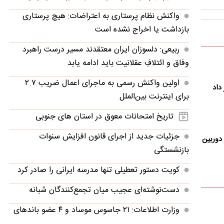
تازه ترین اخبار
پرطرفدار
پربحث
تغییر مهم در کالابرگ؛ زمانبندی‌ شارژ اعتبار عوض شد
داد
واکنش نظام پرستاری به اعتراضات: هیچ پرستاری
بازداشت یا اخراج نشده است
ربیعی: دلسوزان ایران معتقدند مسیر درست راهبرد
وفاق و ائتلافِ عقلانیت باید ادامه یابد
ه دوربین
اولین واکنش رسمی به ماجرای اعمال ضریب ۲.۷
برای اینترنت بین‌الملل
تاریخ امتحانات معوق در استان های جنوبی
جزئیات جدید از اجرای قانون افزایش سنوات