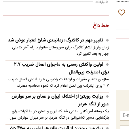
بازنشستگی
کویت دستور تعطیلی تنها مدرسه ایرانی را صادر کرد
دست‌نوشته‌ای عجیب میان تجمع‌کنندگان شبانه
وزارت اطلاعات: ۲۱ جاسوس موساد و ۴ عضو باندهای
شرارت در کرمان دستگیر شدند
تبلیغات
کنایه ترامپ به بایدن در پی دویدن به دنبال یک
کودک
خط داغ
روایت رویترز از اختلاف ایران و عمان بر سر عوارض
عبور از تنگه هرمز
تغییر مهم در کالابرگ؛ زمانبندی‌ شارژ اعتبار عوض شد
زمان واریز اعتبار کالابرگ برای سرپرستان خانوار با رقم آخر کدملی
ژاپن از شلیک موشک توسط کره‌شمالی خبر داد
چهار به بعد تغییر کرد
محمد حقیقی درگذشت
اولین واکنش رسمی به ماجرای اعمال ضریب ۲.۷
برای اینترنت بین‌الملل
انهدام یک هسته تروریستی در سیستان و بلوچستان
سازمان تنظیم مقررات و ارتباطات رادیویی با رد ادعای اعمال ضریب
پیش‌بینی جدید از قیمت طلا؛ هر اونس به ۴۷۰۰ دلار
۲.۷ برای اینترنت بین‌الملل اعلام کرد که نحوه محاسبه مصرف…