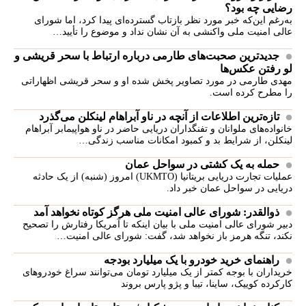
رضایی چه بود؟
به‌رغم این‌که خبر مورد نظر بازتاب گسترده‌ای پیدا کرد، اما شورای
عالی امنیت ملی واکنشی به آن نشان نداد و موضوع را تأیید…
جدیدترین صحبت‌های طارمی درباره ارتباط با سحر قریشی و
لو رفتن عکس‌ها
مهدی طارمی در مورد تصاویر پخش شده او و سحر قریشی اظهاراتی
را مطرح کرده است.
تازه‌ترین اطلاعات از آنچه در ناو آبراهام لینکلن می‌گذرد
خانواده‌های ملوانان و تفنگداران دریایی حاضر در ناو هواپیمابر آبراهام
لینکلن، از شرایط بد و کمبود امکانات مناسب زندگی…
حمله به یک کشتی در سواحل عمان
عملیات تجارت دریایی بریتانیا (UKMTO) امروز (شنبه) از یک حادثه
دریایی در سواحل عمان خبر داد.
ذوالقدر: شورای عالی امنیت ملی هرگز کوتاه نخواهد آمد
دبیر شورای عالی امنیت ملی با بیان اینکه تا آمریکا رفتارش را تصحیح
نکند، تنگه هرمز باز نخواهد شد، گفت: شورای عالی امنیت…
راهنمای خرید خودرو با یک میلیارد بودجه
خریداران با بوجه کمتر از یک میلیارد تومان می‌توانند سراغ خودروهای
کارکرده کوییک، ساینا، تیبا و پژو پارس بروند