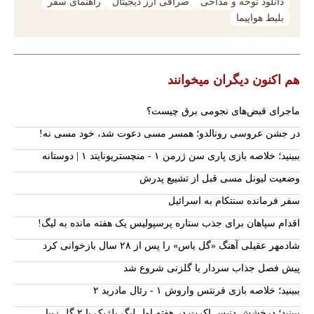
دانلود نوحه و مداحی
صرافی ارز دیجیتال
راهنمای سفر
بلیط هواپیما
هم اکنون دیگران میخوانند
ماجرای قبض‌های نجومی برق چیست؟
در جشن عروسی رونالدو؛ همسر مسی دعوت شد، خود مسی نه!
ببینید؛ خلاصه بازی پاری سن ژرمن ۱ - منچستریونایتد ۱ | دوستانه
وضعیت لیونل مسی قبل از تشییع پدرش
سفر فرمانده سنتکام به اسرائیل
اقدام سپاهان برای جذب ستاره پرسپولیس یک هفته مانده به لیگ!
شادمهر عقیلی آهنگ «گل یاس» را پس از ۲۸ سال بازخوانی کرد
پیش فصل جذاب سردار با گلزنی شروع شد
ببینید؛ خلاصه بازی فرنتس واروش ۱ - رئال مادرید ۲
ببینید؛ درخشش دنیس اکرت در هفته اول لیگ بلژیک با ۲ گل زیبا