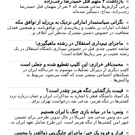
بازداشت ۴ متهم قتل حمیدرضا رجب‌زاده
برخی گزارش‌ها مدعی هستند که ۴ نفر از متهمان قتل حمیدرضا
رجب‌زاده، مداح، دستگیر شده‌اند.
نگرانی سیاستمدار اماراتی نزدیک به بن‌زاید از توافق مکه
انتقادات امارات بر ماهیت و زمان‌بندی این توافق‌نامه، و همچنین فقدان
شفافیت در خصوص دشمن مشترکِ مدنظرِ این ائتلاف و…
ماجرای تیم‌داری استقلال در رشته ماهیگیری!
شایعه عجیبی چندی قبل در خصوص تیم‌داری باشگاه استقلال در یک
رشته عجیب بر سر زبان‌ها افتاده است!
محمدباقر خرازی: این کلیپ تقطیع شده و جعلی است
کلیپ دیگری از دبیرکل تشکیلات موسوم به حزب‌الله ایران در
شبکه‌های اجتماعی منتشر شده که گفته می‌شود، مربوط به
واکنش‌ها…
قیمت بازگشایی تنگه هرمز چقدر است؟
یک استاد دانشگاه قطر با اشاره به مذاکرات ایران و عمان درباره تردد
کشتی‌ها در تنگه هرمز، مدعی شد درخواست تهران برای…
ونس: ما در میانه بازی جنگ با ایران هستیم
جی دی ونس مدعی شد: آمریکا در حال تدوین طرحی برای تضمین
عبور امن کشتی‌ها از تنگه هرمز است. این طرح شامل تعهد ایران به…
فراز و فرود یک خبر/ ماجرای جایگزینی ذوالقدر با محسن