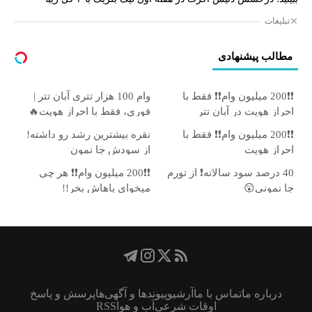
تبلیغات
مطالب پیشنهادی
❗❗200 میلیون وام❗❗ فقط با
وام 100 هزار تتری آبان تتر |
احراز هویت در آبان تتر
فوری، فقط با احراز هویت🔥
❗❗200 میلیون وام❗❗ فقط با
نقره بیشترین رشد رو داشته!
احراز هویت
از سودش جا نمون
40 درصد سود سالانه❗ از تورم
❗❗200 میلیون وام❗❗ هر چی
جا نمونی😲
میخوای باهاش بخر!!
درباره ما
تماس با ما
آرشیو
پیوند‌ها و آگهی‌ها
پرسش و پاسخ
اوقات شرعی
آب و هوا
RSS