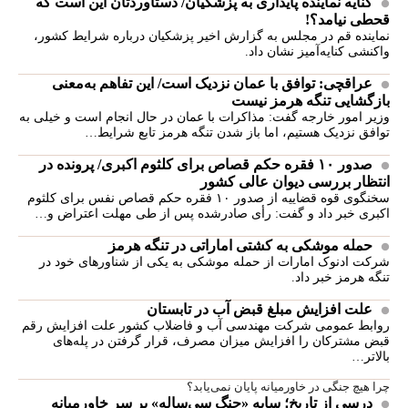
کنایه نماینده پایداری به پزشکیان/ دستاوردتان این است که
قحطی نیامد؟!
نماینده قم در مجلس به گزارش اخیر پزشکیان درباره شرایط کشور،
واکنشی کنایه‌آمیز نشان داد.
عراقچی: توافق با عمان نزدیک است/ این تفاهم به‌معنی
بازگشایی تنگه هرمز نیست
وزیر امور خارجه گفت: مذاکرات با عمان در حال انجام است و خیلی به
توافق نزدیک هستیم، اما باز شدن تنگه هرمز تابع شرایط…
صدور ۱۰ فقره حکم قصاص برای کلثوم اکبری/ پرونده در
انتظار بررسی دیوان عالی کشور
سخنگوی قوه قضاییه از صدور ۱۰ فقره حکم قصاص نفس برای کلثوم
اکبری خبر داد و گفت: رأی صادرشده پس از طی مهلت اعتراض و…
حمله موشکی به کشتی اماراتی در تنگه هرمز
شرکت ادنوک امارات از حمله موشکی به یکی از شناورهای خود در
تنگه هرمز خبر داد.
علت افزایش مبلغ قبض آب در تابستان
روابط عمومی شرکت مهندسی آب و فاضلاب کشور علت افزایش رقم
قبض مشترکان را افزایش میزان مصرف، قرار گرفتن در پله‌های
بالاتر…
چرا هیچ جنگی در خاورمیانه پایان نمی‌یابد؟
درسی از تاریخ؛ سایه «جنگ سی‌ساله» بر سر خاورمیانه