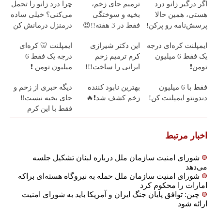
اگر درگیر زانو درد
ترمیم جای زخم،
چرا درد زانو را تحمل
هستی، همین حالا
بخیه و سوختگی
می‌کنی؟ خیلی ساده
پرسش‌نامه رو پرکن!
فقط در 3 هفته!!😍
درمنزل درمانش کن
ایمپلنت کره‌ای درجه
این دکتر شیرازی
ایمپلنت 🦷 کره‌ای
یک فقط 6 میلیون
کرم ترمیم زخم
درجه یک فقط 6
تومن❗
ایرانی را ساخت!!!
میلیون تومن ❗
فقط با 6 میلیون
بهترین نابود کننده
دیگه خبری از زخم و
دندونتو ایمپلنت کن!
زخم کشف شد❗🔥
جای بخیه نیست‼️
فقط با این کرم
گیاهی
اخبار مرتبط
شورای امنیت سازمان ملل درباره لبنان تشکیل جلسه
می‌دهد
شورای امنیت سازمان ملل حمله به نیروگاه هسته‌ای براکه
امارات را محکوم کرد
چین: توافق پایان جنگ ایران و آمریکا باید به شورای امنیت
ارائه شود