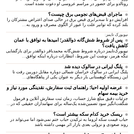
رونالدو برای حضور در مراسم عروسی او دعوت نشده است.
ماجرای قبض‌های نجومی برق چیست؟
افزایش دو تا سه‌برابری قبض برق در حالی صدای اعتراض مشترکان را
بلند کرده که توانیر علت را عبور از الگوی مصرف و ورود به…
نیویورک تایمز:
پس از شروط شش‌گانه ذوالقدر؛ امیدها به توافق با عمان
کاهش یافت؟
نیویورک‌تایمز درباره شروط شش‌گانه محمدباقر ذوالقدر برای بازگشایی
تنگه هرمز، نوشت این شروط، انتظارات درباره اینکه توافق…
پلنگ ایرانی در سالوک دیده شد
پلنگ ایرانی در سالوک خراسان شمالی دوباره مقابل دوربین رفت تا
این زیستگاه کوهستانی بار دیگر به عنوان یکی از پناهگاه‌های…
عرضه اولیه احیا؛ راهنمای ثبت سفارش، نقدینگی مورد نیاز و
خرید بیمه سهام
جزئیات دقیق مبلغ شارژ حساب، زمان ثبت سفارش آنلاین و فرمول
شگفت‌انگیز سود تضمین‌شده یک‌ساله برای سهامداران حقیقی که در…
ریسک خرید کدام سکه بیشتر است؟
حباب قیمت سکه لزوما به ترکیدن حباب ختم نمی‌شود اما می‌تواند در
روند صعودی و نزولی بعدی بازار اثر مهمی داشته باشد