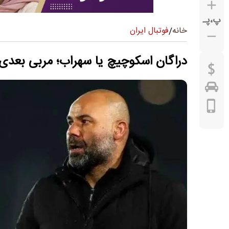
پ
،
پـ
فوتبال ایران
خانه
/
دراگان اسکوچیچ یا سهراب؛ مربی بعدی