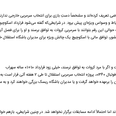
اضی تعریف کرده‌اند و مشخصاً دستِ بازی برای انتخاب سرمربی خارجی ندارند
اط و وسواس ویژه‌ای پیش برود. در شرایطی‌که گفته می‌شود قرارداد اسکوچیچ
ن امیدوارند که حوالی این رقم بتوانند با سرمربی کروات به توافق برسند و او را برای فصل آی
کشور، توافق مالی با اسکوچیچ یک چالش ویژه برای مدیران باشگاه استقلال خ
استقلالی‌ها اولویت نخست‌شان توافق با دراگان اسکوچیچ است و اگر با مرد کروات به توافق نرسند، خیلی زود قرارداد «1+1» ساله سهراب
بختیاری‌زاده به امضا خواهد رسید. براساس خبرهای واصله به «فوتبال 360»، پروژه انتخاب سرمربی استقلال تا طی 2 هفته آتی قرار است به
را برعهده خواهد گرفت و یا مدیران باشگاه ریسک بزرگی خواهند کرد و به س
وضعیت لیگ 25 را مشخص نکرده‌اند اما احتمالاً ادامه مسابقات برگزار نخواهد شد. در چنین شرایطی، بازهم خ