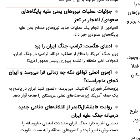
 که جنگ 40 روزه معادلات را
واکنش آشنا به توافق مکه
جزئیات عملیات نیروهای یمنی علیه پایگاه‌های
وزهای
سعودی/ انفجار در تعز
برتر و
مناقشه بر سر ظرفیت پزشکی؛ وزارت بهداشت خواستار
المیادین از انجام یک عملیات جدید نیروهای مسلح یمن علیه
تغییر مسیر شد
پایگاه‌های سعودی خبر داد.
ادعای هگست: ترامپ جنگ ایران را برد
وزیر جنگ آمریکا، با دفاع از عملکرد دونالد ترامپ در جنگ ایران،
 وجود،
تحولات اخیر منطقه را نشانه پیروزی رئیس‌جمهور آمریکا…
علاً
آزمون اصلی توافق مکه چه زمانی فرا می‌رسد و ایران
 و سکان
کجای ماجراست؟
پژوهشگر شورای آتلانتیک، می‌پرسد: «تصور کنید ایران در پاسخ به
یک حمله آمریکا، زیرساخت‌های نفتی عربستان را هدف قرار دهد.…
روایت فایننشال‌تایمز از ائتلاف‌های دفاعی جدید
ن است که با وجود طرح
درمیانه جنگ علیه ایران
ود.
تحلیلی اشاره دارد جنگ ایران معادلات امنیتی خاورمیانه را
دستخوش تغییر کرده و کشورهای منطقه را به سمت تقویت
 غایی در
همکاری‌های…