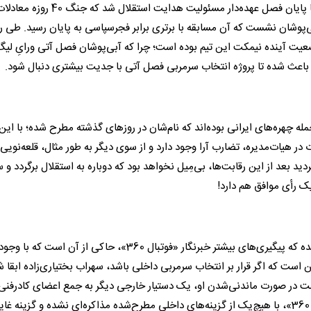
سهراب بختیاری‌زاده در نقش جانشین قطعی ریکاردو سا پینتو تا پایان فصل عهده‌دار مسئولیت هدایت استقلال شد
‌پوشان نشست که آن مسابقه با برتری برابر فجرسپاسی به پایان رسید. طی ر
ضعیت آینده نیمکت این تیم بوده است؛ چرا که آبی‌پوشان فصل آتی ورایِ لیگ 
باعث شده تا پروژه انتخاب سرمربی فصل آتی با جدیت بیشتری دنبال شود.
مله چهره‌های ایرانی بوده‌اند که نام‌شان در روزهای گذشته مطرح شده؛ با این
 هیات‌مدیره، تضارب آرا وجود دارد و از سوی دیگر به طور مثال، قلعه‌نویی ف
ی در جام جهانی 2026 است اما بدون‌تردید بعد از این رقابت‌ها، بی‌مِیل نخواهد بود که دوباره به استقلال برگردد
یک رأی موافق هم دارد!
مربیان ایرانی در حالی نام‌شان حوالی نیمکت استقلال مطرح شده که پیگیری‌های بیشتر خبرنگار «فوتبال 360»، حاکی از آ
 است که اگر قرار بر انتخاب سرمربی داخلی باشد، سهراب بختیاری‌زاده ابقا ش
ست در صورت ماندنی‌شدن او، یک دستیار خارجی دیگر به جمع اعضای کادرفنی
استقلال اضافه گردد. برحسب آخرین خبرهای واصله به «فوتبال 360»، با هیچ‌یک از گزینه‌های داخلی مطرح‌شده مذاکره‌ای نشده و گزینه