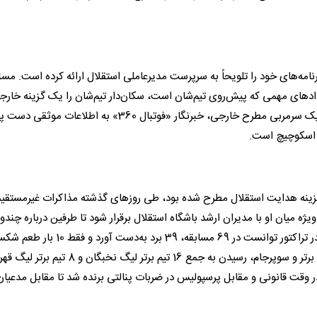
امه‌های خود را تلویحاً به سرپرست مدیرعاملی استقلال ارائه کرده است. مسئ
یدادهای مهمی که پیش‌روی تیم‌شان است، سکان‌دار تیم‌شان را یک گزینه خارج
بگذارند. با وجود بحث‌های مطرح‌شده درباره احتمال استخدام یک سرمربی مطرح خارجی، خبرنگار «فوتبال 360» به اطلاعات موث
ان اسکوچیچ است.
گزینه هدایت استقلال مطرح شده بود، طی روزهای گذشته مذاکرات غیرمستقیم
یژه میان او با مدیران ارشد باشگاه استقلال برقرار شود تا طرفین درباره چند
همکاری‌شان مذاکره کنند. اسکوچیچ که در 1.5 فصل حضورش در تراکتور توانست در 69 مسابقه، 39 برد
چشید، همراه تراکتور افتخارات تاریخی از جمله قهرمانی در لیگ برتر و سوپرجام، رسیدن به جمع 16 تیم برتر ل
ان در وقت قانونی و مقابل پرسپولیس در ضربات پنالتی برنده شد تا مقابل مدعیان