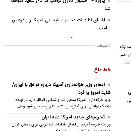
پروژه ۴۰۰ میلیون دلاری ترامپ در کاخ سفید متوقف
شد
افشای اطلاعات ذخایر تسلیحاتی آمریکا زیر ذره‌بین
ترامپ
تحریم‌های جدید آمریکا علیه ایران
تبلیغات
مدارک
جزئیات عملیات نیروهای یمنی علیه پایگاه‌های
ل آسیا
سعودی/ انفجار در تعز
» را هم رعایت کرده‌اند،
خط داغ
تحلیل الجزیره از میزان اثرگذاری توافق دفاعی ترکیه،
عربستان و پاکستان
ادعای وزیر خزانه‌داری آمریکا درباره توافق با ایران/
تصاویر؛ اقامه نماز بر پیکر ابوالقاسم قاسم زاده
ی
شاید امروز یا فردا
توسط سید محمد خاتمی/ ظریف و همتی هم بودند
وزیر خزانه‌داری آمریکا مدعی شد واشنگتن انتظار دارد در آینده
تی
نزدیک توافقی برای آتش‌بس ۳۰ تا ۶۰ روزه حاصل شود و با…
ادعای هگست: ترامپ جنگ ایران را برد
تحریم‌های جدید آمریکا علیه ایران
آزمون اصلی توافق مکه چه زمانی فرا می‌رسد و ایران
وزارت خارجه آمریکا از اعمال اقدامات ضدایرانی برای مختل کردن
کجای ماجراست؟
مبادلات مالی مرتبط با ایران خبر داد.