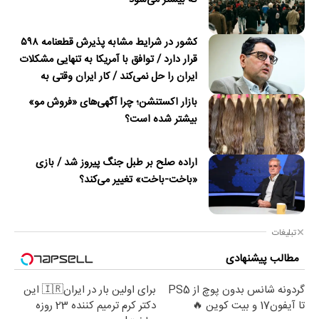
کشور در شرایط مشابه پذیرش قطعنامه ۵۹۸
قرار دارد / توافق با آمریکا به تنهایی مشکلات
ایران را حل نمی‌کند / کار ایران وقتی به
امضای ترکمانچای رسید که دیگر چاره‌ای نبود
بازار اکستنشن؛ چرا آگهی‌های «فروش مو»
بیشتر شده است؟
اراده صلح بر طبل جنگ پیروز شد / بازی
«باخت-باخت» تغییر می‌کند؟
تبلیغات
مطالب پیشنهادی
گردونه شانس بدون پوچ از PS5
برای اولین بار در ایران🇮🇷 این
تا آیفون17 و بیت کوین 🔥
دکتر کرم ترمیم کننده 23 روزه