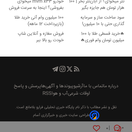
تتر میخوای؟ از آبان‌تتر بخر | 100
خودرو mvm x33 میخوای
هزار تومان هم جایزه بگیر
بفروشی؟ اینجا به سرعت فروش
میره
سود ساخت ساز و سرمایه
100 میلیون وام آنی خرید طلا
گذاری حتی با 10 میلیون!
(بازپرداخت 12 ماهه)
🔥خرید قسطی طلا با 100
فروش مغازه و آنلاین شاپ
میلیون تومان وام فوری🔥
خودت رو بالا ببر
درباره ما
تماس با ما
آرشیو
پیوند‌ها و آگهی‌ها
پرسش و پاسخ
اوقات شرعی
آب و هوا
RSS
نقل و نشر مطالب با ذکر نام
پايگاه خبری تحليلی فرارو
بلامانع است.
طراحی سایت خبری و خبرگزاری آسام
۰
۰