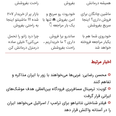
همیشه درمانش
بفروش
راحت بفروشش
کنی✅فرم پر کن
ماشین چانگان برای
خودروت رو سریع و
بازار پر از خریدار 207
فروش داری؟ اینجا
امن بفروش 🚘 تنها با
شده !!! ماشینتو اینجا
سریع بفروشش
یک بار مراجعه 👇
به راحتی بفروش
خودروی شما هم با
ساندرو برا فروش
چرا درد زانو را تحمل
یکبار مراجعه فروخته
داری ؟ ما خریداریم ،
می‌کنی؟ خیلی ساده
خواهد شد
راحت بفروشش
درمنزل درمانش کن
اخبار مرتبط
محسن رضایی: غربی‌ها می‌خواهند با زور با ایران مذاکره و
تفاهم کنند
کویت: ترمینال مسافربری فرودگاه بین‌المللی هدف موشک‌های
ایرانی قرار گرفت
فیلتر شناختی نتانیاهو برای ترامپ / اسرائیل می‌خواهد ایران
را در آستانه واکنش قرار دهد