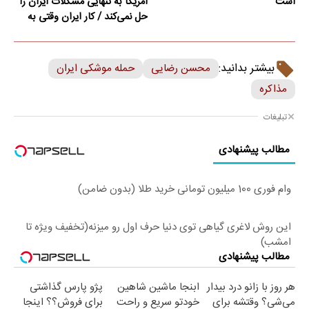
است
آمریکا به تنهایی مشکلات ایران را
حل نمی‌کند / کار ایران وقتی به
امضای ترکمانچای رسید که دیگر
چاره‌ای نبود
بیشتر بدانید:
محسن رضایی
حمله موشکی ایران
مذاکره
تبلیغات
مطالب پیشنهادی
وام فوری 100 میلیون تومانی خرید طلا (بدون ضامن)
این روش لاغری گیاهی توی دنیا حرف اول رو میزنه(تخفیف ویژه تا
امشب)
مطالب پیشنهادی
هر روز با زانو درد بیدار
ابنجا ماشین شاهین
پژو پارس گذاشتی
می‌شی؟ وقتشه برای
خودتو سریع و راحت
برای فروش؟؟ اینجا