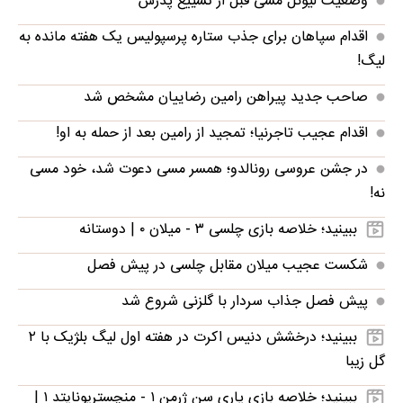
وضعیت لیونل مسی قبل از تشییع پدرش
اقدام سپاهان برای جذب ستاره پرسپولیس یک هفته مانده به
لیگ!
صاحب جدید پیراهن رامین رضاییان مشخص شد
اقدام عجیب تاجرنیا؛ تمجید از رامین بعد از حمله به او!
در جشن عروسی رونالدو؛ همسر مسی دعوت شد، خود مسی
نه!
ببینید؛ خلاصه بازی چلسی ۳ - میلان ۰ | دوستانه
شکست عجیب میلان مقابل چلسی در پیش فصل
پیش فصل جذاب سردار با گلزنی شروع شد
ببینید؛ درخشش دنیس اکرت در هفته اول لیگ بلژیک با ۲
گل زیبا
ببینید؛ خلاصه بازی پاری سن ژرمن ۱ - منچستریونایتد ۱ |