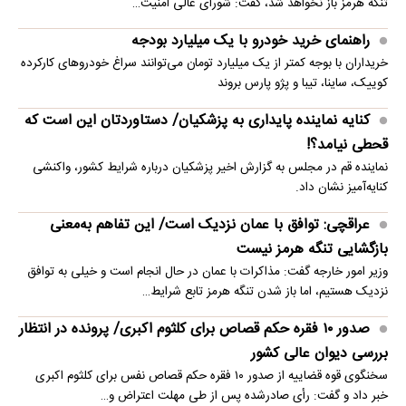
تنگه هرمز باز نخواهد شد، گفت: شورای عالی امنیت…
راهنمای خرید خودرو با یک میلیارد بودجه
خریداران با بوجه کمتر از یک میلیارد تومان می‌توانند سراغ خودروهای کارکرده
کوییک، ساینا، تیبا و پژو پارس بروند
کنایه نماینده پایداری به پزشکیان/ دستاوردتان این است که
قحطی نیامد؟!
نماینده قم در مجلس به گزارش اخیر پزشکیان درباره شرایط کشور، واکنشی
کنایه‌آمیز نشان داد.
عراقچی: توافق با عمان نزدیک است/ این تفاهم به‌معنی
بازگشایی تنگه هرمز نیست
وزیر امور خارجه گفت: مذاکرات با عمان در حال انجام است و خیلی به توافق
نزدیک هستیم، اما باز شدن تنگه هرمز تابع شرایط…
صدور ۱۰ فقره حکم قصاص برای کلثوم اکبری/ پرونده در انتظار
بررسی دیوان عالی کشور
سخنگوی قوه قضاییه از صدور ۱۰ فقره حکم قصاص نفس برای کلثوم اکبری
خبر داد و گفت: رأی صادرشده پس از طی مهلت اعتراض و…