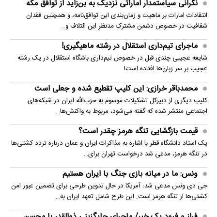
نگرانی سیاستمدار اماراتی نزدیک به بن‌زاید از توافق مکه
انتقادات امارات بر ماهیت و زمان‌بندی این توافق‌نامه، و همچنین فقدان
شفافیت در خصوص دشمن مشترکِ مدنظرِ این ائتلاف و…
ماجرای تیم‌داری استقلال در رشته ماهیگیری!
شایعه عجیبی چندی قبل در خصوص تیم‌داری باشگاه استقلال در یک رشته
عجیب بر سر زبان‌ها افتاده است!
محمدباقر خرازی: این کلیپ تقطیع شده و جعلی است
کلیپ دیگری از دبیرکل تشکیلات موسوم به حزب‌الله ایران در شبکه‌های
اجتماعی منتشر شده که گفته می‌شود، مربوط به واکنش‌ها…
قیمت بازگشایی تنگه هرمز چقدر است؟
یک استاد دانشگاه قطر با اشاره به مذاکرات ایران و عمان درباره تردد کشتی‌ها
در تنگه هرمز، مدعی شد درخواست تهران برای…
ونس: ما در میانه بازی جنگ با ایران هستیم
جی دی ونس مدعی شد: آمریکا در حال تدوین طرحی برای تضمین عبور امن
کشتی‌ها از تنگه هرمز است. این طرح شامل تعهد ایران به…
فراز و فرود یک خبر/ ماجرای جایگزینی ذوالقدر با محسن