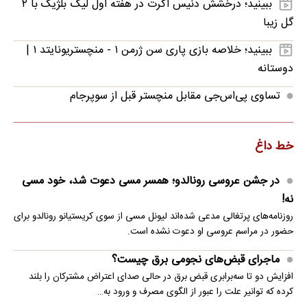
ببینید؛ درخشش دنیس اکرت در هفته اول لیگ بلژیک با ۲
گل زیبا
ببینید؛ خلاصه بازی پاری سن ژرمن ۱ - منچستریونایتد ۱ |
دوستانه
تساوی پی‌اس‌جی مقابل منچستر قبل از سوپرجام
خط داغ
در جشن عروسی رونالدو؛ همسر مسی دعوت شد، خود مسی
نه!
روزنامه‌های پرتغالی مدعی شده‌اند لیونل مسی از سوی کریستیانو رونالدو برای
حضور در مراسم عروسی او دعوت نشده است.
ماجرای قبض‌های نجومی برق چیست؟
افزایش دو تا سه‌برابری قبض برق در حالی صدای اعتراض مشترکان را بلند
کرده که توانیر علت را عبور از الگوی مصرف و ورود به…