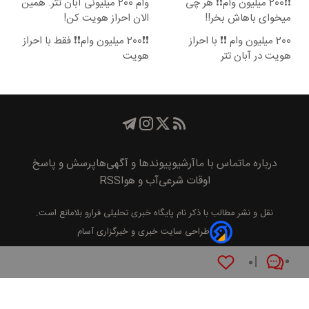
❗❗200 میلیون وام❗❗ هر چی
وام 200 میلیونی آبان تتر. همین
میخوای باهاش بخر!!
الان احراز هویت کن!
200 میلیون وام ❗❗ با احراز
❗❗200 میلیون وام❗❗ فقط با احراز
هویت در آبان تتر
هویت
درباره ما
تماس با ما
آرشیو
پیوند‌ها و آگهی‌ها
پرسش و پاسخ
اوقات شرعی
آب و هوا
RSS
نقل و نشر مطالب با ذکر نام
پايگاه خبری تحليلی فرارو
بلامانع است.
طراحی سایت خبری و خبرگزاری آسام
۰
۰