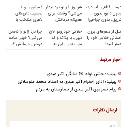
کن!
رایگان
نامه ▶
درمان قطعی زانو درد،
هر روز با زانو درد بیدار
۱ میلیون تومان
بدون دارو، بدون
می‌شی؟ وقتشه برای
تخفیف داروهای
تزریق، بدون جراحی!
همیشه درمانش
لاغری منتخب با
(پرسش‌نامه)
کنی✅فرم پر کن
ارسال از داروخانه
قبل از سفرهای برون
خلافی خودروتو الان
چرا درد زانو را تحمل
نزدیکت
استانی خلافی خود را
ببین، با پلاک و کد
می‌کنی؟ خیلی ساده
صفر کنید!
ملی، بدون نیاز به
درمنزل درمانش کن
مراجعه حضوری
اخبار مرتبط
ببینید؛ جشن تولد ۶۵ سالگی اکبر عبدی
ببینید؛ ادای احترام اکبر عبدی به استاد محمد متوسلانی
پیام تصویری اکبر عبدی از بیمارستان به مردم
ارسال نظرات