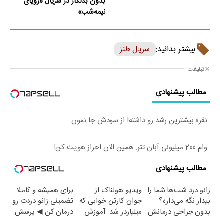
بدون بدلکار در سریال «رویای
نیمه‌شب»
بیشتر بدانید:
سریال طنز
تبلیغات
مطالب پیشنهادی
نقره بیشترین رشد رو داشته! از سودش جا نمون
وام 200 میلیونی آبان تتر. همین الان احراز هویت کن!
مطالب پیشنهادی
زانو درد شب‌ها شما را
ویدیو هولناک از
برای همیشه و کاملا
بیدار نگه می‌داره؟
جوان کارتن خوابی که
تضمینی زانو دردت رو
بدون جراحی درمانش
میلیاردر شد. آموزش
درمان کن ◀ پرسش