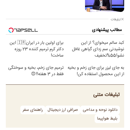
تبلیغات
مطالب پیشنهادی
کبد سالم میخوای؟ از این
برای اولین بار در ایران🇮🇷 این
نوشیدنی سم زدای گیاهی غافل
دکتر کرم ترمیم کننده 23 روزه
نشو!55%تخفیف
ساخت!
به جای لیزر برای جای زخم و بخیه
ترمیم جای زخم، بخیه و سوختگی
از این محصول استفاده کن!
فقط در 3 هفته!!😍
تبلیغات متنی
دانلود نوحه و مداحی
صرافی ارز دیجیتال
راهنمای سفر
بلیط هواپیما