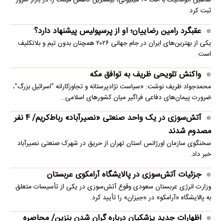
شاهین اتوماتیک با افت ۴۰ میلیونی، بیشترین کاهش قیمت را در بازار امروز
ثبت کرد
عقبگرد رامین رضاییان؛ او از پرسپولیس پیشنهاد دارد؟
یکی از بهترین‌های ایران در جام جهانی ۲۰۲۶ همچنان بدون تیم و بلاتکلیف
است.
واکنش تلویحی ظریف به توافق مکه
محمدجواد ظریف نوشت: «سیاست نژادپرستانه و تجاوزکارانه "اسرائیل بزرگ"،
ضرورت پیمان‌های دفاعی فراگیر میان کشورهای اسلامی…
آتش‌سوزی در یک واحد صنعتی «نصیرآباد» رباط‌کریم/ ۴ نفر
مصدوم شدند
سخنگوی سازمان اورژانس استان تهران از حریق در شهرک صنعتی نصیرآباد
خبر داد.
جزئیات آتش‌سوزی در پالایشگاه آرامکوی عربستان
وزارت انرژی عربستان سعودی وقوع آتش‌سوزی در یکی از تأسیسات متعلق
به پالایشگاه «آرامکو» در «جیزان» را تأیید کرد.
اظهارات جدید پزشکیان درباره گران شدن بنزین/ محاصره