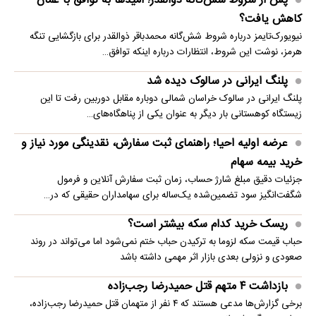
پس از شروط شش‌گانه ذوالقدر؛ امیدها به توافق با عمان
کاهش یافت؟
نیویورک‌تایمز درباره شروط شش‌گانه محمدباقر ذوالقدر برای بازگشایی تنگه
هرمز، نوشت این شروط، انتظارات درباره اینکه توافق…
پلنگ ایرانی در سالوک دیده شد
پلنگ ایرانی در سالوک خراسان شمالی دوباره مقابل دوربین رفت تا این
زیستگاه کوهستانی بار دیگر به عنوان یکی از پناهگاه‌های…
عرضه اولیه احیا؛ راهنمای ثبت سفارش، نقدینگی مورد نیاز و
خرید بیمه سهام
جزئیات دقیق مبلغ شارژ حساب، زمان ثبت سفارش آنلاین و فرمول
شگفت‌انگیز سود تضمین‌شده یک‌ساله برای سهامداران حقیقی که در…
ریسک خرید کدام سکه بیشتر است؟
حباب قیمت سکه لزوما به ترکیدن حباب ختم نمی‌شود اما می‌تواند در روند
صعودی و نزولی بعدی بازار اثر مهمی داشته باشد
بازداشت ۴ متهم قتل حمیدرضا رجب‌زاده
برخی گزارش‌ها مدعی هستند که ۴ نفر از متهمان قتل حمیدرضا رجب‌زاده،