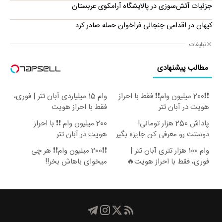
جزئیات آتش‌سوزی در پالایشگاه آرامکوی عربستان
کیهان در اقدامی جنجالی فراخوان حمله صادر کرد
تبلیغات
مطالب پیشنهادی
❗❗200 میلیون وام❗❗ فقط با احراز
وام 15 میلیاردی آبان تتر | فوری،
هویت در آبان تتر
فقط با احراز هویت
پاداش 250 هزار تومانی!
200 میلیون وام ❗❗ با احراز
دوستت رو معرفی کن جایزه بگیر
هویت در آبان تتر
😍
وام 100 هزار تتری آبان تتر |
❗❗200 میلیون وام❗❗ هر چی
فوری، فقط با احراز هویت🔥
میخوای باهاش بخر!!