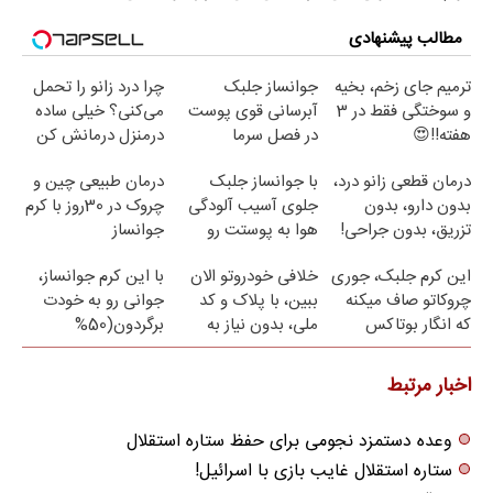
مطالب پیشنهادی
ترمیم جای زخم، بخیه
جوانساز جلبک
چرا درد زانو را تحمل
و سوختگی فقط در 3
آبرسانی قوی پوست
می‌کنی؟ خیلی ساده
هفته!!😍
در فصل سرما
درمنزل درمانش کن
درمان قطعی زانو درد،
با جوانساز جلبک
درمان طبیعی چین و
بدون دارو، بدون
جلوی آسیب آلودگی
چروک در 30روز با کرم
تزریق، بدون جراحی!
هوا به پوستت رو
جوانساز
(پرسش‌نامه)
بگیر❗ (تخفیف تا
آلمانی(45%تخفیف)
این کرم جلبک، جوری
خلافی خودروتو الان
با این کرم جوانساز،
امشب)
چروکاتو صاف میکنه
ببین، با پلاک و کد
جوانی رو به خودت
که انگار بوتاکس
ملی، بدون نیاز به
برگردون(50%
کردی!(تخفیف ویژه)
مراجعه حضوری
تخفیف)
اخبار مرتبط
وعده دستمزد نجومی برای حفظ ستاره استقلال
ستاره استقلال غایب بازی با اسرائیل!