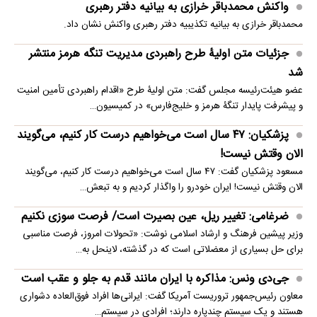
واکنش محمدباقر خرازی به بیانیه دفتر رهبری
محمدباقر خرازی به بیانیه تکذیبیه دفتر رهبری واکنش نشان داد.
جزئیات متن اولیۀ طرح راهبردی مدیریت تنگه هرمز منتشر
شد
عضو هیئت‌رئیسه مجلس گفت: متن اولیۀ طرح «اقدام راهبردی تأمین امنیت
و پیشرفت پایدار تنگۀ هرمز و خلیج‌فارس» در کمیسیون…
پزشکیان: ۴۷ سال است می‌خواهیم درست کار کنیم، می‌گویند
الان وقتش نیست!
مسعود پزشکیان گفت: ۴۷ سال است می‌خواهیم درست کار کنیم، می‌گویند
الان وقتش نیست! ایران خودرو را واگذار کردیم و به تبعش…
ضرغامی: تغییر ریل، عین بصیرت است/ فرصت سوزی نکنیم
وزیر پیشین فرهنگ و ارشاد اسلامی نوشت: «تحولات امروز، فرصت مناسبی
برای حل بسیاری از معضلاتی‌ است که در گذشته، لاینحل به…
جی‌دی ونس: مذاکره با ایران مانند قدم به جلو و عقب است
معاون رئیس‌جمهور تروریست آمریکا گفت: ایرانی‌ها افراد فوق‌العاده دشواری
هستند و یک سیستم چندپاره دارند؛ افرادی در سیستم…