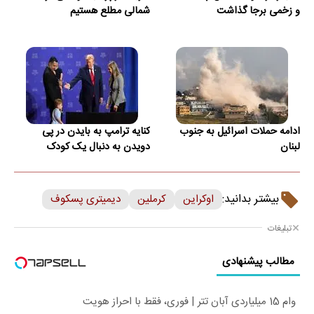
و زخمی برجا گذاشت
شمالی مطلع هستیم
ادامه حملات اسرائیل به جنوب
کنایه ترامپ به بایدن در پی
لبنان
دویدن به دنبال یک کودک
بیشتر بدانید:
اوکراین
کرملین
دیمیتری پسکوف
تبلیغات
مطالب پیشنهادی
وام 15 میلیاردی آبان تتر | فوری، فقط با احراز هویت