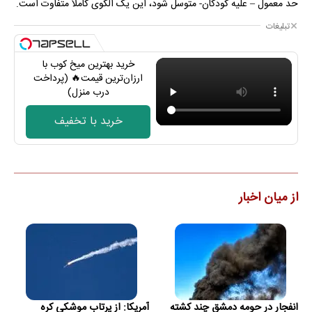
حد معمول – علیه کودکان- متوسل شود، این یک الگوی کاملاً متفاوت است.
تبلیغات
خرید بهترین میخ کوب با
ارزان‌ترین قیمت🔥 (پرداخت
درب منزل)
خرید با تخفیف
از میان اخبار
انفجار در حومه دمشق چند کشته
آمریکا: از پرتاب موشکی کره