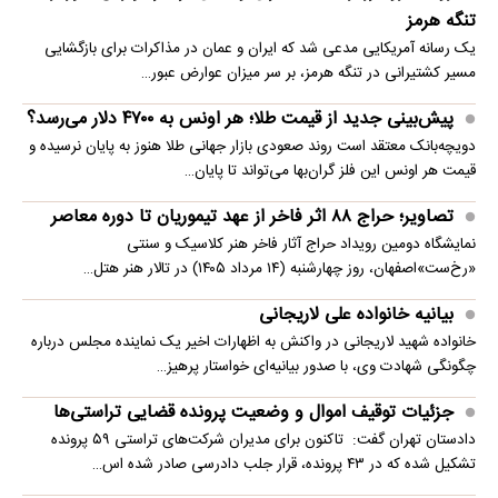
تنگه هرمز
یک رسانه آمریکایی مدعی شد که ایران و عمان در مذاکرات برای بازگشایی
مسیر کشتیرانی در تنگه هرمز، بر سر میزان عوارض عبور…
پیش‌بینی جدید از قیمت طلا؛ هر اونس به ۴۷۰۰ دلار می‌رسد؟
دویچه‌بانک معتقد است روند صعودی بازار جهانی طلا هنوز به پایان نرسیده و
قیمت هر اونس این فلز گران‌بها می‌تواند تا پایان…
تصاویر؛ حراج ۸۸ اثر فاخر از عهد تیموریان تا دوره معاصر
نمایشگاه دومین رویداد حراج آثار فاخر هنر کلاسیک و سنتی
«رخ‌ست»اصفهان، روز چهارشنبه (۱۴ مرداد ۱۴۰۵) در تالار هنر هتل…
بیانیه خانواده علی لاریجانی
خانواده شهید لاریجانی در واکنش به اظهارات اخیر یک نماینده مجلس درباره
چگونگی شهادت وی، با صدور بیانیه‌ای خواستار پرهیز…
جزئیات توقیف اموال و وضعیت پرونده قضایی تراستی‌ها
دادستان تهران گفت: تاکنون برای مدیران شرکت‌های تراستی ۵۹ پرونده
تشکیل شده که در ۴۳ پرونده، قرار جلب دادرسی صادر شده اس…