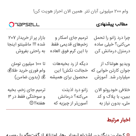
وام 200 میلیونی آبان تتر. همین الان احراز هویت کن!
مطالب پیشنهادی
چرا درد زانو را تحمل
ترمیم جای اسکار و
بازار پر از خریدار 207
می‌کنی؟ خیلی ساده
زخم‌های قدیمی فقط
شده !!! ماشینتو اینجا
درمنزل درمانش کن
با این کرم فوق العاده
به راحتی بفروش
😍(مشاوره)
ویدیو هولناک از
دیگه از رد بخیه‌هات
تا 100 میلیون تومان
جوان کارتن خوابی که
خجالت نکش! این
وام فوری خرید طلا💰
میلیاردر شد. آموزش
محصول برای همیشه
💰 (بدون ضامن)
رایگان
درمانش می‌کنه
خلافی خودروتو الان
زانو درد اذیتت
ترمیم جای زخم، بخیه
ببین، با پلاک و کد
می‌کنه؟ درمانش
و سوختگی فقط در 3
ملی، بدون نیاز به
آسون‌تر از چیزیه که
هفته!!😍
مراجعه حضوری
فکر
می‌کنی✅پرسشنامه
اخبار مرتبط
کرملین: بزرگترین اشتباه اروپایی‌ها، امتناع از گفت‌وگو با روسیه