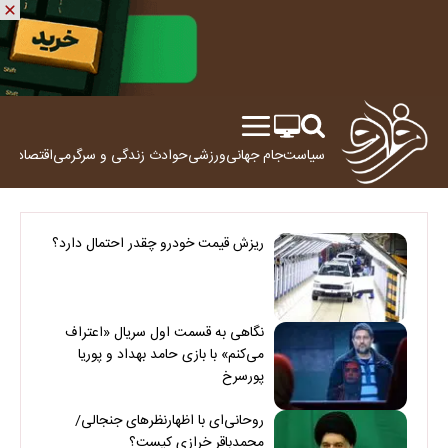
سیاست
جام جهانی
ورزشی
حوادث
زندگی و سرگرمی
اقتصاد
علم
ریزش قیمت خودرو چقدر احتمال دارد؟
نگاهی به قسمت اول سریال «اعتراف
می‌کنم» با بازی حامد بهداد و پوریا
پورسرخ
روحانی‌ای با اظهارنظرهای جنجالی/
محمدباقر خرازی کیست؟