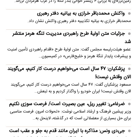
زمین‌لرزه‌ای به بزرگی ۴ ریشتر حوالی بندر لنگه را در غرب هرمزگان لرزاند.
واکنش محمدباقر خرازی به بیانیه دفتر رهبری
محمدباقر خرازی به بیانیه تکذیبیه دفتر رهبری واکنش نشان داد.
جزئیات متن اولیۀ طرح راهبردی مدیریت تنگه هرمز منتشر
شد
عضو هیئت‌رئیسه مجلس گفت: متن اولیۀ طرح «اقدام راهبردی تأمین امنیت
و پیشرفت پایدار تنگۀ هرمز و خلیج‌فارس» در کمیسیون…
پزشکیان: ۴۷ سال است می‌خواهیم درست کار کنیم، می‌گویند
الان وقتش نیست!
مسعود پزشکیان گفت: ۴۷ سال است می‌خواهیم درست کار کنیم، می‌گویند
الان وقتش نیست! ایران خودرو را واگذار کردیم و به تبعش…
ضرغامی: تغییر ریل، عین بصیرت است/ فرصت سوزی نکنیم
وزیر پیشین فرهنگ و ارشاد اسلامی نوشت: «تحولات امروز، فرصت مناسبی
برای حل بسیاری از معضلاتی‌ است که در گذشته، لاینحل به…
جی‌دی ونس: مذاکره با ایران مانند قدم به جلو و عقب است