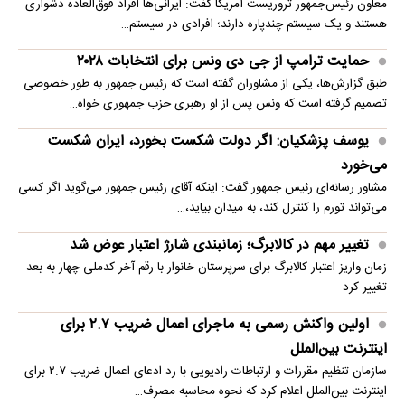
معاون رئیس‌جمهور تروریست آمریکا گفت: ایرانی‌ها افراد فوق‌العاده دشواری
هستند و یک سیستم چندپاره دارند؛ افرادی در سیستم…
حمایت ترامپ از جی دی ونس برای انتخابات ۲۰۲۸
طبق گزارش‌ها، یکی از مشاوران گفته است که رئیس جمهور به طور خصوصی
تصمیم گرفته است که ونس پس از او رهبری حزب جمهوری خواه…
یوسف پزشکیان: اگر دولت شکست بخورد، ایران شکست
می‌خورد
مشاور رسانه‌ای رئیس جمهور گفت: اینکه آقای رئیس جمهور می‌گوید اگر کسی
می‌تواند تورم را کنترل کند، به میدان بیاید،…
تغییر مهم در کالابرگ؛ زمانبندی‌ شارژ اعتبار عوض شد
زمان واریز اعتبار کالابرگ برای سرپرستان خانوار با رقم آخر کدملی چهار به بعد
تغییر کرد
اولین واکنش رسمی به ماجرای اعمال ضریب ۲.۷ برای
اینترنت بین‌الملل
سازمان تنظیم مقررات و ارتباطات رادیویی با رد ادعای اعمال ضریب ۲.۷ برای
اینترنت بین‌الملل اعلام کرد که نحوه محاسبه مصرف…