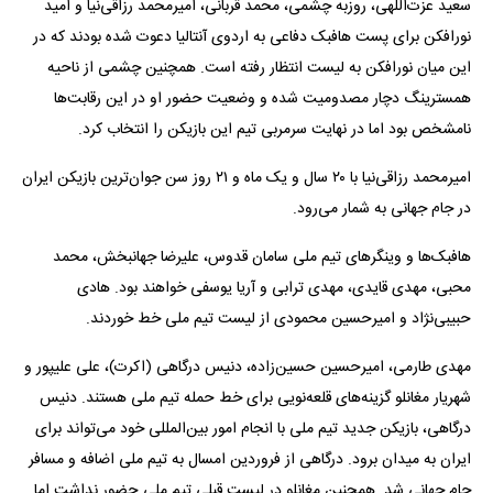
سعید عزت‌اللهی، روزبه چشمی، محمد قربانی، امیرمحمد رزاقی‌نیا و امید
نورافکن برای پست هافبک دفاعی به اردوی آنتالیا دعوت شده بودند که در
این میان نورافکن به لیست انتظار رفته است. همچنین چشمی از ناحیه
همسترینگ دچار مصدومیت شده و وضعیت حضور او در این رقابت‌ها
نامشخص بود اما در نهایت سرمربی تیم این بازیکن را انتخاب کرد.
امیرمحمد رزاقی‌نیا با ۲۰ سال و یک ماه و ۲۱ روز سن جوان‌ترین بازیکن ایران
در جام جهانی به شمار می‌رود.
هافبک‌ها و وینگرهای تیم ملی سامان قدوس، علیرضا جهانبخش، محمد
محبی، مهدی قایدی، مهدی ترابی و آریا یوسفی خواهند بود. هادی
حبیبی‌نژاد و امیرحسین محمودی از لیست تیم ملی خط خوردند.
مهدی طارمی، امیرحسین حسین‌زاده، دنیس درگاهی (اکرت)، علی علیپور و
شهریار مغانلو گزینه‌های قلعه‌نویی برای خط حمله تیم ملی هستند. دنیس
درگاهی، بازیکن جدید تیم ملی با انجام امور بین‌المللی خود می‌تواند برای
ایران به میدان برود. درگاهی از فروردین امسال به تیم ملی اضافه و مسافر
جام جهانی شد. همچنین مغانلو در لیست قبلی تیم ملی حضور نداشت اما