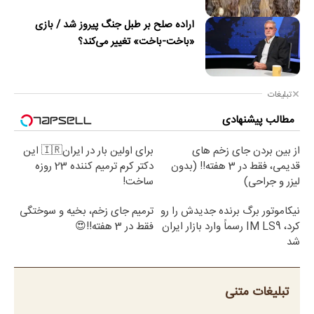
اراده صلح بر طبل جنگ پیروز شد / بازی
«باخت-باخت» تغییر می‌کند؟
تبلیغات
مطالب پیشنهادی
از بین بردن جای زخم های
برای اولین بار در ایران🇮🇷 این
قدیمی، فقط در 3 هفته!! (بدون
دکتر کرم ترمیم کننده 23 روزه
لیزر و جراحی)
ساخت!
نیکاموتور برگ برنده جدیدش را رو
ترمیم جای زخم، بخیه و سوختگی
کرد، IM LS9 رسماً وارد بازار ایران
فقط در 3 هفته!!😍
شد
تبلیغات متنی