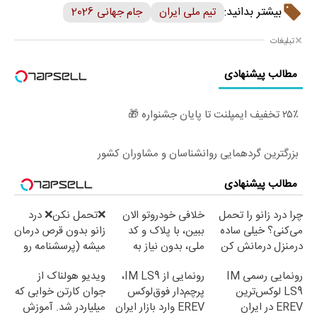
بیشتر بدانید:
تیم ملی ایران
جام جهانی 2026
تبلیغات
مطالب پیشنهادی
۲۵٪ تخفیف ایمپلنت تا پایان جشنواره 🎁
بزرگترین گردهمایی روانشناسان و مشاوران کشور
مطالب پیشنهادی
چرا درد زانو را تحمل
خلافی خودروتو الان
❌تحمل نکن❌ درد
می‌کنی؟ خیلی ساده
ببین، با پلاک و کد
زانو بدون قرص درمان
درمنزل درمانش کن
ملی، بدون نیاز به
میشه (پرسشنامه رو
مراجعه حضوری
پر کن)
رونمایی رسمی IM
رونمایی از IM LS9،
ویدیو هولناک از
LS9 لوکس‌ترین
پرچم‌دار فوق‌لوکس
جوان کارتن خوابی که
EREV در ایران
EREV وارد بازار ایران
میلیاردر شد. آموزش