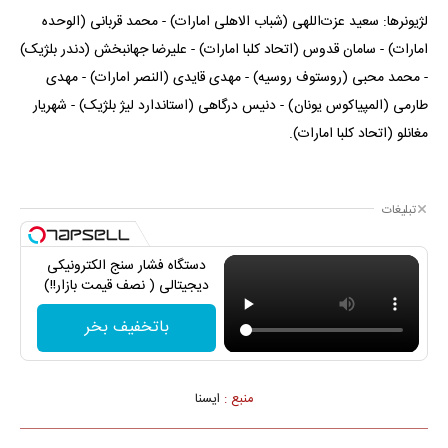
لژیونرها: سعید عزت‌اللهی (شباب الاهلی امارات) - محمد قربانی (الوحده
امارات) - سامان قدوس (اتحاد کلبا امارات) - علیرضا جهانبخش (دندر بلژیک)
- محمد محبی (روستوف روسیه) - مهدی قایدی (النصر امارات) - مهدی
طارمی (المپیاکوس یونان) - دنیس درگاهی (استاندارد لیژ بلژیک) - شهریار
مغانلو (اتحاد کلبا امارات).
تبلیغات
دستگاه فشار سنج الکترونیکی
دیجیتالی ( نصف قیمت بازار!!)
باتخفیف بخر
منبع :
ايسنا