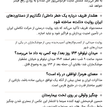
به نظر می‌رسد مشکل سایت فردوسی‌پور حل شده و به زودی رفع فیلتر
خواهد شد.
هشدار ظریف درباره یک خطر داخلی/ نگذاریم از دستاوردهای
ایران روایت «ذلت» ساخته شود
محمدجواد ظریف تأکید می‌کند که باید روایت درستی از حرکت تکاملی ایران
در تأمین امنیت پردازش و فراگیر شود و نباید اجازه…
روایت میدانی از کسب‌وکارهای آسیب‌دیده پس از موشک‌باران در یکی از
میدان‌های شهر
میدان نیلوفر؛ ۱۶۳ روز بعد/ چه کسی به داد ما می‌رسد؟
حدود ساعت ۹ شب دهم اسفند ۱۴۰۴ میدان نیلوفر و خیابان عشقیار
موشک‌باران شد؛ بقایای آن حمله بعد از ۱۶۳ روز به وضوح قابل…
معمای هرمز/ توافقی در راه است؟
مذاکرات ایران و عمان بیش از آنکه یک توافق دریایی ساده باشد، بازتابی از
تغییر ساختار قدرت در خلیج فارس است.
چنگیز وثوقی بر روی تخت بیمارستان
حسین فرحبخش تهیه کننده سینما با انتشار این عکس از بستری شدن چنگیز
وثوقی بازیگر سال های دور سینما و تلویزیون در…