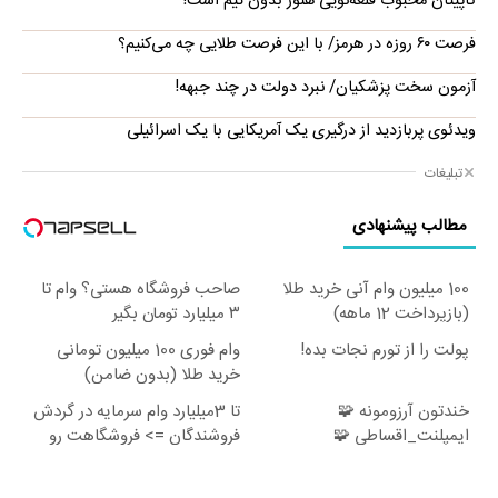
کاپیتان محبوب قلعه‌نویی هنوز بدون تیم است!
فرصت ۶۰ روزه در هرمز/ با این فرصت طلایی چه می‌کنیم؟
آزمون سخت پزشکیان/ نبرد دولت در چند جبهه!
ویدئوی پربازدید از درگیری یک آمریکایی با یک اسرائیلی
تبلیغات
مطالب پیشنهادی
100 میلیون وام آنی خرید طلا
صاحب فروشگاه هستی؟ وام تا
(بازپرداخت 12 ماهه)
۳ میلیارد تومان بگیر
پولت را از تورم نجات بده!
وام فوری 100 میلیون تومانی
خرید طلا (بدون ضامن)
خندتون آرزومونه 🧩
تا 3میلیارد وام سرمایه در گردش
ایمپلنت_اقساطی 🧩
فروشندگان => فروشگاهت رو
بدون_ضامن 🧩روکش_رایگان
ثبت کن