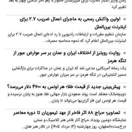
زمان واریز اعتبار کالابرگ برای سرپرستان خانوار با رقم آخر کدملی چهار به بعد
تغییر کرد
اولین واکنش رسمی به ماجرای اعمال ضریب ۲.۷ برای
اینترنت بین‌الملل
سازمان تنظیم مقررات و ارتباطات رادیویی با رد ادعای اعمال ضریب ۲.۷ برای
اینترنت بین‌الملل اعلام کرد که نحوه محاسبه مصرف…
روایت رویترز از اختلاف ایران و عمان بر سر عوارض عبور از
تنگه هرمز
یک رسانه آمریکایی مدعی شد که ایران و عمان در مذاکرات برای بازگشایی
مسیر کشتیرانی در تنگه هرمز، بر سر میزان عوارض عبور…
پیش‌بینی جدید از قیمت طلا؛ هر اونس به ۴۷۰۰ دلار می‌رسد؟
دویچه‌بانک معتقد است روند صعودی بازار جهانی طلا هنوز به پایان نرسیده و
قیمت هر اونس این فلز گران‌بها می‌تواند تا پایان…
تصاویر؛ حراج ۸۸ اثر فاخر از عهد تیموریان تا دوره معاصر
نمایشگاه دومین رویداد حراج آثار فاخر هنر کلاسیک و سنتی
«رخ‌ست»اصفهان، روز چهارشنبه (۱۴ مرداد ۱۴۰۵) در تالار هنر هتل…