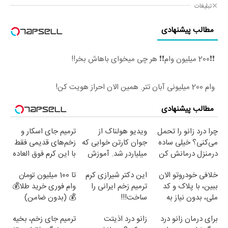
تبلیغات
مطالب پیشنهادی
❗❗200 میلیون وام❗❗ هر چی میخوای باهاش بخر!!
وام 200 میلیونی آبان تتر. همین الان احراز هویت کن!
مطالب پیشنهادی
چرا درد زانو را تحمل
ویدیو هولناک از
ترمیم جای اسکار و
می‌کنی؟ خیلی ساده
جوان کارتن خوابی که
زخم‌های قدیمی فقط
درمنزل درمانش کن
میلیاردر شد. آموزش
با این کرم فوق العاده
رایگان
😍(مشاوره)
خلافی خودروتو الان
این دکتر شیرازی کرم
تا 100 میلیون تومان
ببین، با پلاک و کد
ترمیم زخم ایرانی را
وام فوری خرید طلا💰
ملی، بدون نیاز به
ساخت!!!
💰 (بدون ضامن)
مراجعه حضوری
برای درمان زانو درد
زانو درد اذیتت
ترمیم جای زخم، بخیه