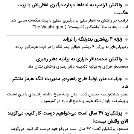
واکنش ترامپ به ادعاها درباره درگیری لفظی‌اش با پیت
هگست
ترامپ در واکنش به اخبار مبنی بر درگیری لفظی با پیت هگست مدعی شد:
این شایعه توسط "واشنگتن کامپوست" (The Washington…
زلزله ۴ ریشتری بندرلنگه را لرزاند
زمین‌لرزه‌ای به بزرگی ۴ ریشتر حوالی بندر لنگه را در غرب هرمزگان لرزاند.
واکنش محمدباقر خرازی به بیانیه دفتر رهبری
محمدباقر خرازی به بیانیه تکذیبیه دفتر رهبری واکنش نشان داد.
جزئیات متن اولیۀ طرح راهبردی مدیریت تنگه هرمز منتشر
شد
عضو هیئت‌رئیسه مجلس گفت: متن اولیۀ طرح «اقدام راهبردی تأمین امنیت
و پیشرفت پایدار تنگۀ هرمز و خلیج‌فارس» در کمیسیون…
پزشکیان: ۴۷ سال است می‌خواهیم درست کار کنیم، می‌گویند
الان وقتش نیست!
مسعود پزشکیان گفت: ۴۷ سال است می‌خواهیم درست کار کنیم، می‌گویند