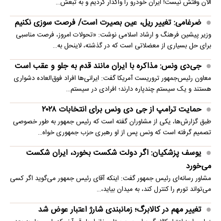
الان وقتش نیست! ایران خودرو را واگذار کردیم و به تبعش…
ضرغامی: تغییر ریل، عین بصیرت است/ فرصت سوزی نکنیم
وزیر پیشین فرهنگ و ارشاد اسلامی نوشت: «تحولات امروز، فرصت مناسبی
برای حل بسیاری از معضلاتی‌ است که در گذشته، لاینحل به…
جی‌دی ونس: مذاکره با ایران مانند قدم به جلو و عقب است
معاون رئیس‌جمهور تروریست آمریکا گفت: ایرانی‌ها افراد فوق‌العاده دشواری
هستند و یک سیستم چندپاره دارند؛ افرادی در سیستم…
حمایت ترامپ از جی دی ونس برای انتخابات ۲۰۲۸
طبق گزارش‌ها، یکی از مشاوران گفته است که رئیس جمهور به طور خصوصی
تصمیم گرفته است که ونس پس از او رهبری حزب جمهوری خواه…
یوسف پزشکیان: اگر دولت شکست بخورد، ایران شکست
می‌خورد
مشاور رسانه‌ای رئیس جمهور گفت: اینکه آقای رئیس جمهور می‌گوید اگر کسی
می‌تواند تورم را کنترل کند، به میدان بیاید،…
تغییر مهم در کالابرگ؛ زمانبندی‌ شارژ اعتبار عوض شد