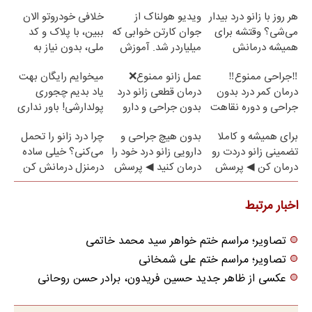
هر روز با زانو درد بیدار
ویدیو هولناک از
خلافی خودروتو الان
می‌شی؟ وقتشه برای
جوان کارتن خوابی که
ببین، با پلاک و کد
همیشه درمانش
میلیاردر شد. آموزش
ملی، بدون نیاز به
کنی✅فرم پر کن
رایگان
مراجعه حضوری
‼️جراحی ممنوع‼️
عمل زانو ممنوع❌
میخوایم رایگان بهت
درمان کمر درد بدون
درمان قطعی زانو درد
یاد بدیم چجوری
جراحی و دوره نقاهت
بدون جراحی و دارو
پولدارشی! باور نداری
(پرسش نامه)
امتحانش مجانیه
برای همیشه و کاملا
بدون هیچ جراحی و
چرا درد زانو را تحمل
تضمینی زانو دردت رو
دارویی زانو درد خود را
می‌کنی؟ خیلی ساده
درمان کن ◀ پرسش
درمان کنید ◀ پرسش
درمنزل درمانش کن
نامه ▶
نامه ▶
اخبار مرتبط
تصاویر؛ مراسم ختم خواهر سید محمد خاتمی
تصاویر؛ مراسم ختم علی شمخانی
عکسی از ظاهر جدید حسین فریدون، برادر حسن روحانی