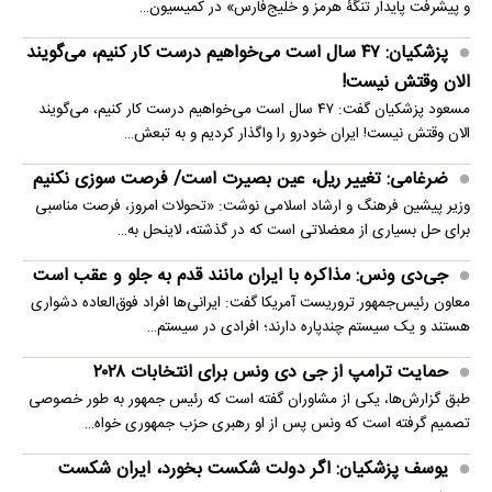
و پیشرفت پایدار تنگۀ هرمز و خلیج‌فارس» در کمیسیون…
پزشکیان: ۴۷ سال است می‌خواهیم درست کار کنیم، می‌گویند
الان وقتش نیست!
مسعود پزشکیان گفت: ۴۷ سال است می‌خواهیم درست کار کنیم، می‌گویند
الان وقتش نیست! ایران خودرو را واگذار کردیم و به تبعش…
ضرغامی: تغییر ریل، عین بصیرت است/ فرصت سوزی نکنیم
وزیر پیشین فرهنگ و ارشاد اسلامی نوشت: «تحولات امروز، فرصت مناسبی
برای حل بسیاری از معضلاتی‌ است که در گذشته، لاینحل به…
جی‌دی ونس: مذاکره با ایران مانند قدم به جلو و عقب است
معاون رئیس‌جمهور تروریست آمریکا گفت: ایرانی‌ها افراد فوق‌العاده دشواری
هستند و یک سیستم چندپاره دارند؛ افرادی در سیستم…
حمایت ترامپ از جی دی ونس برای انتخابات ۲۰۲۸
طبق گزارش‌ها، یکی از مشاوران گفته است که رئیس جمهور به طور خصوصی
تصمیم گرفته است که ونس پس از او رهبری حزب جمهوری خواه…
یوسف پزشکیان: اگر دولت شکست بخورد، ایران شکست