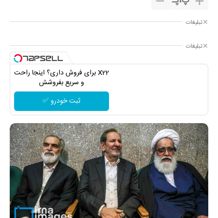
پ
،
پـ
تبلیغات
تبلیغات
X22 برای فروش داری؟ اینجا راحت
و سریع بفروشش
ثبت خودرو ✅