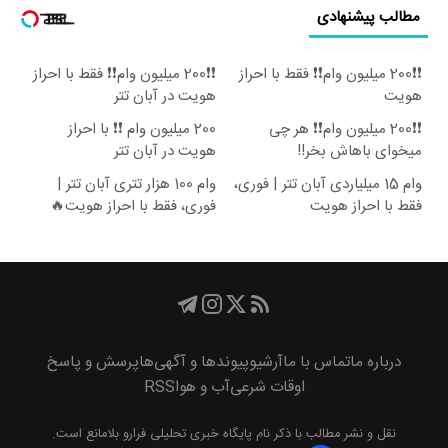
مطالب پیشنهادی
❗❗200 میلیون وام❗❗ فقط با احراز
❗❗200 میلیون وام❗❗ فقط با احراز
هویت
هویت در آبان تتر
❗❗200 میلیون وام❗❗ هر چی
200 میلیون وام ❗❗ با احراز
میخوای باهاش بخر!!
هویت در آبان تتر
وام 15 میلیاردی آبان تتر | فوری،
وام 100 هزار تتری آبان تتر |
فقط با احراز هویت
فوری، فقط با احراز هویت🔥
درباره ما
تماس با ما
آرشیو
پیوند‌ها و آگهی‌ها
پرسش و پاسخ
اوقات شرعی
آب و هوا
RSS
نقل و نشر مطالب با ذکر نام
پايگاه خبری تحليلی فرارو
بلامانع است.