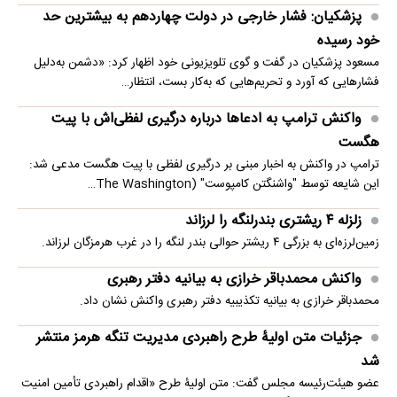
پزشکیان: فشار خارجی در دولت چهاردهم به بیشترین حد
خود رسیده
مسعود پزشکیان در گفت و گوی تلویزیونی خود اظهار کرد: «دشمن به‌دلیل
فشارهایی که آورد و تحریم‌هایی که به‌کار بست، انتظار…
واکنش ترامپ به ادعاها درباره درگیری لفظی‌اش با پیت
هگست
ترامپ در واکنش به اخبار مبنی بر درگیری لفظی با پیت هگست مدعی شد:
این شایعه توسط "واشنگتن کامپوست" (The Washington…
زلزله ۴ ریشتری بندرلنگه را لرزاند
زمین‌لرزه‌ای به بزرگی ۴ ریشتر حوالی بندر لنگه را در غرب هرمزگان لرزاند.
واکنش محمدباقر خرازی به بیانیه دفتر رهبری
محمدباقر خرازی به بیانیه تکذیبیه دفتر رهبری واکنش نشان داد.
جزئیات متن اولیۀ طرح راهبردی مدیریت تنگه هرمز منتشر
شد
عضو هیئت‌رئیسه مجلس گفت: متن اولیۀ طرح «اقدام راهبردی تأمین امنیت