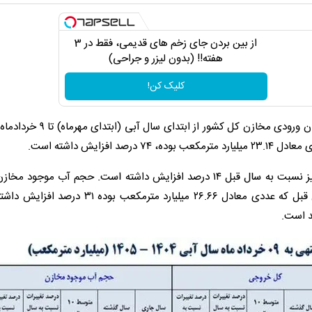
از بین بردن جای زخم های قدیمی، فقط در 3
هفته!! (بدون لیزر و جراحی)
کلیک کن!
بر اساس آخرین آمارها از شرکت مدیریت منابع آب ایران، میزان ورودی مخازن کل 
به گزارش ایسنا، همچنین میزان کل خروجی سدهای کشور نیز نسبت به سال قبل ۱۴ درصد افزایش داشته است. حجم آب مو
۳۵.۰۱ میلیارد مترمکعب ثبت شده که این عدد نسبت به سال قبل که عددی معادل ۲۶.۶۶ میلیارد مترم