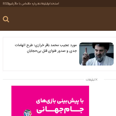
استخدام
تبلیغات
درباره ما
تماس با ما
آرشیو
RSS
مورد عجیب محمد باقر خرازی؛ طرح اتهامات
جدی و صدور فتوای قتل بی‌حجابان
تبلیغات