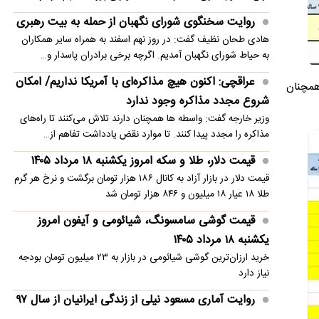
روایت سخنگوی شورای نگهبان از حمله به بیت رهبری
هادی طحان نظیف گفت: در روز نهم اسفند به همراه سایر همکاران
به حیاط شورای نگهبان آمدیم. اگرچه برخی برادران پاسدار و…
عراقچی: اکنون هیچ مذاکره‌ای با آمریکا نداریم/ امکان
درصد است، به‌طوری که همچنان
شروع مجدد مذاکره وجود ندارد
وزیر خارجه گفت: واسطه ها همچنان دارند تلاش می‌کنند تا راه‌های
مذاکره را مجدد پیدا کنند. تا موارد نقض یادداشت تفاهم از…
قیمت دلار، طلا و سکه امروز یکشنبه ۱۸ مرداد ۱۴۰۵
قیمت دلار در بازار آزاد به کانال ۱۸۶ هزار تومان برگشت و نرخ هر گرم
طلا ۱۸ عیار ۱۸ میلیون و ۸۴۶ هزار تومان شد
قیمت گوشی سامسونگ، شیائومی و آیفون امروز
یکشنبه ۱۸ مرداد ۱۴۰۵
خرید ارزان‌ترین گوشی شیائومی در بازار به ۲۳ میلیون تومان بودجه
نیاز دارد
روایت آماری مسعود نیلی از زندگی ایرانیان از سال ۹۷