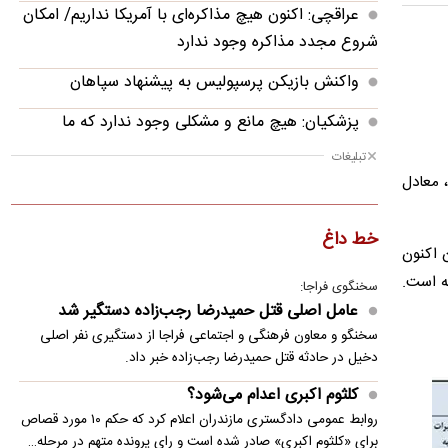
عراقچی: اکنون هیچ مذاکره‌ای با آمریکا نداریم/ امکان
شروع مجدد مذاکره وجود ندارد
واکنش بازیکن پرسپولیس به پیشنهاد سپاهان
پزشکیان: هیچ مانع و مشکلی وجود ندارد که ما
نتوانیم آن را حل کنیم
تبلیغات
کشور از ابتدای سال آبی (ابتدای مهرماه) تا ۹ خردادماه، معادل
سخنگوی سپاه: تنگه هرمز را تا زمانی که دشمن همه‌
شرایط ما را بپذیرد حفظ می‌کنیم
خط داغ
جود مخازن اکنون
قیمت دلار امروز یکشنبه ۱۸ مرداد ۱۴۰۵
کعب بوده ۳۱ درصد افزایش داشته است.
سخنگوی فراجا:
قیمت طلا امروز یکشنبه ۱۸ مرداد ۱۴۰۵
عامل اصلی قتل حمیدرضا رجب‌زاده دستگیر شد
انهدام باند بزرگ شکارچیان در چهارمحال‌وبختیاری
سخنگو و معاون فرهنگی و اجتماعی فراجا از دستگیری نفر اصلی
دخیل در حادثه قتل حمیدرضا رجب‌زاده خبر داد.
قیمت روز طلا و دلار
کلثوم اکبری اعدام می‌شود؟
مرعشی: مسئله واقعی ایران، جنگ نیست، اقتصاد
روابط عمومی دادگستری مازندران اعلام کرد که حکم ۱۰ مورد قصاص
است
برای «کلثوم اکبری» صادر شده است و رای پرونده متهم در مرحله…