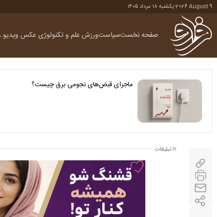
2026 August 9
-
یکشنبه ۱۸ مرداد ۱۴۰۵
صفحه نخست
سیاست
ورزش
علم و تکنولوژی
عکس
ویدیو
ر
ماجرای قبض‌های نجومی برق چیست؟
تبلیغات