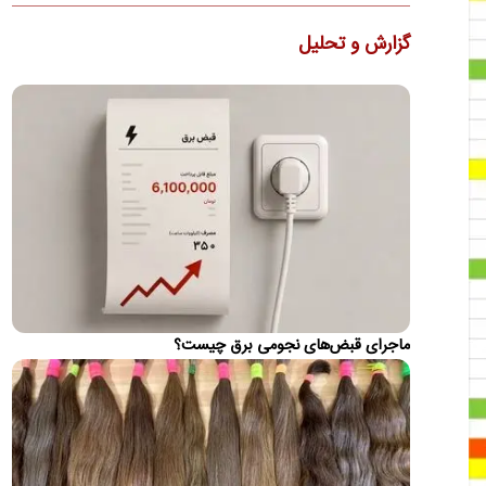
تا ۱۴۰۵/ نرخ ارز، تقریبا ۵۰ برابر شده
یک اقتصاددان گفت: شکی نیست که زندگی اقتصادی، اجتماعی،
گزارش و تحلیل
فرهنگی و سیاسی مردم ایران از سال۱۳۹۷ به بعد نه تنها در مجموع،
…
بازگشت مسی به زادگاهش پس از مرگ پدر
لیونل مسی ساعاتی پس از درگذشت پدرش، خورخه مسی، در شهر
روزاریو در کنار اعضای خانواده‌اش دیده شد.
قیمت محصولات ایران‌خودرو و سایپا امروز یکشنبه ۱۸
مرداد ۱۴۰۵
شاهین اتوماتیک با افت ۴۰ میلیونی، بیشترین کاهش قیمت را در
بازار امروز ثبت کرد
عقبگرد رامین رضاییان؛ او از پرسپولیس پیشنهاد دارد؟
ماجرای قبض‌های نجومی برق چیست؟
یکی از بهترین‌های ایران در جام جهانی ۲۰۲۶ همچنان بدون تیم و
بلاتکلیف است.
واکنش تلویحی ظریف به توافق مکه
محمدجواد ظریف نوشت: «سیاست نژادپرستانه و تجاوزکارانه
"اسرائیل بزرگ"، ضرورت پیمان‌های دفاعی فراگیر میان کشورهای