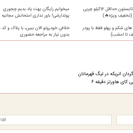
از الان تا آخر تابستون حداقل 12کیلو چربی
میخوایم رایگان بهت یاد بدیم چجوری
(تخفیف ویژه🔥)
پولدارشی! باور نداری امتحانش مجانیه
های شکم و پهلو فقط با پودر
خلافی خودروتو الان ببین، با پلاک و کد 
ف تا امشب)
بدون نیاز به مراجعه حضوری
 کای هاورتز دقیقه ۶