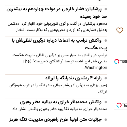
امنیت منطقه شد
پزشکیان: فشار خارجی در دولت چهاردهم به بیشترین
انفجار در حومه دمشق چند کشته و زخمی برجا
حد خود رسیده
گذاشت
مسعود پزشکیان در گفت و گوی تلویزیونی خود اظهار کرد: «دشمن
به‌دلیل فشارهایی که آورد و تحریم‌هایی که به‌کار بست، انتظار…
واکنش ترامپ به ادعاها درباره درگیری لفظی‌اش با
پیت هگست
ترامپ در واکنش به اخبار مبنی بر درگیری لفظی با پیت هگست
مدعی شد: این شایعه توسط "واشنگتن کامپوست" (The
Washington…
زلزله ۴ ریشتری بندرلنگه را لرزاند
زمین‌لرزه‌ای به بزرگی ۴ ریشتر حوالی بندر لنگه را در غرب هرمزگان
لرزاند.
واکنش محمدباقر خرازی به بیانیه دفتر رهبری
محمدباقر خرازی به بیانیه تکذیبیه دفتر رهبری واکنش نشان داد.
جزئیات متن اولیۀ طرح راهبردی مدیریت تنگه هرمز