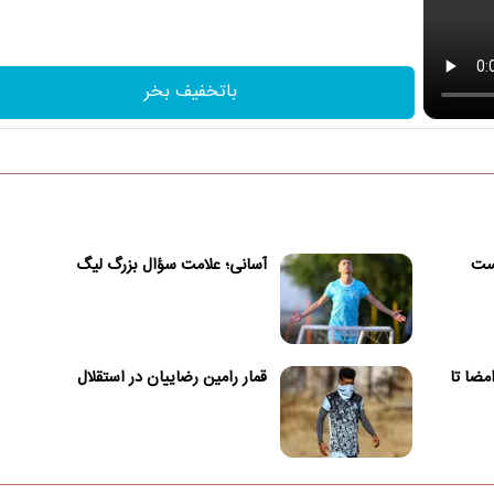
باتخفیف بخر
یست
آسانی؛ علامت سؤال بزرگ لیگ
امضا تا
قمار رامین رضاییان در استقلال