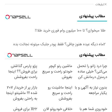
تبلیغات
مطالب پیشنهادی
طلا میخوای؟ تا 100 میلیون وام فوری خرید طلا‼️
2ماه دیگه عیده هنوز چاقی؟ فقط پودر جلبک میتونه نجاتت بده
مطالب پیشنهادی
چرا درد زانو را تحمل
ماشین رنو کپچر
پژو پارس گذاشتی
می‌کنی؟ خیلی ساده
خودتو راحت و سریع
برای فروش؟؟ اینجا
درمنزل درمانش کن
بفروش
راحت بفروشش
بدون نیاز به آگهی و با
اینجا ماشینت رو
بازار پر از خریدار 207
یکبار مراجعه
راحت و سریع
شده !!! ماشینتو اینجا
بفروشش
به راحتی بفروش
خودروی شما هم با
خلافی خودروتو الان
X22 برای فروش