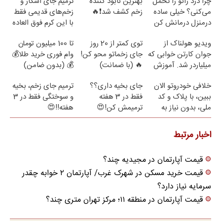
چرا درد زانو را تحمل
بهترین نابود کننده
ترمیم جای اسکار و
می‌کنی؟ خیلی ساده
زخم کشف شد❗🔥
زخم‌های قدیمی فقط
درمنزل درمانش کن
با این کرم فوق العاده
😍(مشاوره)
ویدیو هولناک از
توی کمتر از 20 روز
تا 100 میلیون تومان
جوان کارتن خوابی که
جای زخماتو محو کن!
وام فوری خرید طلا💰
میلیاردر شد. آموزش
🔥 (با ضمانت)
💰 (بدون ضامن)
رایگان
خلافی خودروتو الان
جای بخیه داری؟؟
ترمیم جای زخم، بخیه
ببین، با پلاک و کد
فقط در 3 هفته
و سوختگی فقط در 3
ملی، بدون نیاز به
ترمیمش کن!😍
هفته!!😍
مراجعه حضوری
اخبار مرتبط
قیمت آپارتمان در مجیدیه چند؟
قیمت خرید مسکن در شهرک غرب/ آپارتمان ۲ خوابه چقدر
سرمایه نیاز دارد؟
قیمت آپارتمان در منطقه ۱۱؛ مرکز تهران متری چند؟