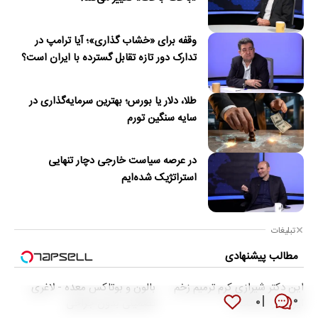
وقفه برای «خشاب گذاری»؛ آیا ترامپ در
تدارک دور تازه تقابل گسترده با ایران است؟
طلا، دلار یا بورس؛ بهترین سرمایه‌گذاری در
سایه سنگین تورم
در عرصه سیاست خارجی دچار تنهایی
استراتژیک شده‌ایم
تبلیغات
مطالب پیشنهادی
این دکتر شیرازی کرم ترمیم زخم
بالون و بوتاکس معده - لاغری
۰
۰
ایرانی را ساخت!!!
تضمینی بدون جراحی