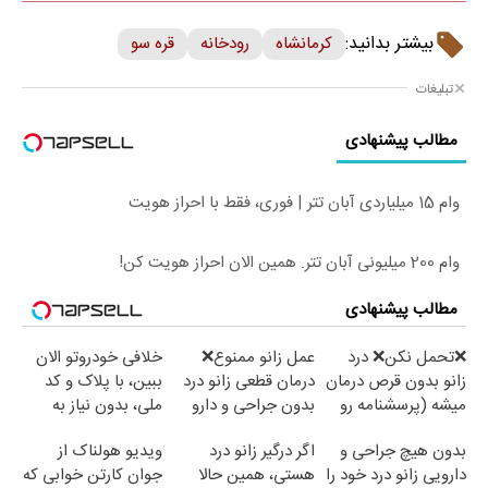
بیشتر بدانید:
کرمانشاه
رودخانه
قره سو
تبلیغات
مطالب پیشنهادی
وام 15 میلیاردی آبان تتر | فوری، فقط با احراز هویت
وام 200 میلیونی آبان تتر. همین الان احراز هویت کن!
مطالب پیشنهادی
❌تحمل نکن❌ درد
عمل زانو ممنوع❌
خلافی خودروتو الان
زانو بدون قرص درمان
درمان قطعی زانو درد
ببین، با پلاک و کد
میشه (پرسشنامه رو
بدون جراحی و دارو
ملی، بدون نیاز به
پر کن)
(پرسش نامه)
مراجعه حضوری
بدون هیچ جراحی و
اگر درگیر زانو درد
ویدیو هولناک از
دارویی زانو درد خود را
هستی، همین حالا
جوان کارتن خوابی که