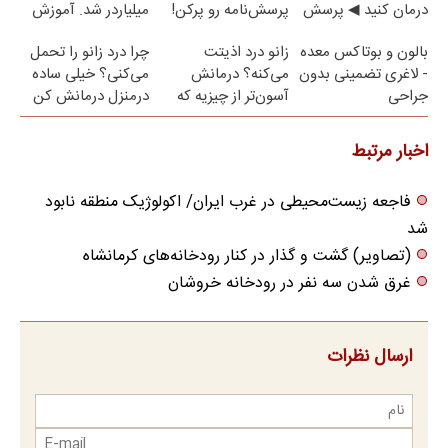
درمان کنید ◀ پرسش
پرسش‌نامه رو پرکن!
میلیاردر شد. آموزش
نامه ▶
رایگان
بالون و بوتاکس معده
زانو درد اذیتت
چرا درد زانو را تحمل
- لاغری تضمینی بدون
می‌کنه؟ درمانش
می‌کنی؟ خیلی ساده
جراحی
آسون‌تر از چیزیه که
درمنزل درمانش کن
فکر
می‌کنی✅پرسشنامه
اخبار مرتبط
فاجعه زیست‌محیطی در غرب ایران/ اکولوژیک منطقه نابو‌د
شد‌
(تصاویر) گشت و گذار در کنار رودخانه‌های کرمانشاه
غرق شدن سه نفر در رودخانه خروشان
ارسال نظرات