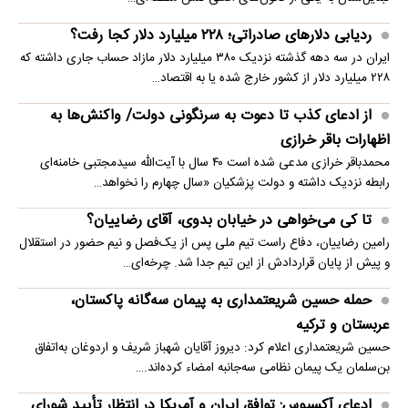
ردیابی دلارهای صادراتی؛ ۲۲۸ میلیارد دلار کجا رفت؟
ایران در سه دهه گذشته نزدیک ۳۸۰ میلیارد دلار مازاد حساب جاری داشته که
۲۲۸ میلیارد دلار از کشور خارج شده یا به اقتصاد…
از ادعای کذب تا دعوت به سرنگونی دولت/ واکنش‌ها به
اظهارات باقر خرازی‌
محمدباقر خرازی مدعی شده است ۴۰ سال با آیت‌الله سیدمجتبی خامنه‌ای
رابطه نزدیک داشته و دولت پزشکیان «سال چهارم را نخواهد…
تا کی می‌خواهی در خیابان بدوی، آقای رضاییان؟
رامین رضاییان، دفاع راست تیم ملی پس از یک‌فصل و نیم حضور در استقلال
و پیش از پایان قراردادش از این تیم جدا شد. چرخه‌ای…
حمله حسین شریعتمداری به پیمان سه‌گانه پاکستان،
عربستان و ترکیه
حسین شریعتمداری اعلام کرد: دیروز آقایان شهباز شریف و اردوغان به‌اتفاق
بن‌سلمان یک پیمان نظامی سه‌جانبه امضاء کرده‌اند.…
ادعای آکسیوس: توافق ایران و آمریکا در انتظار تأیید شورای