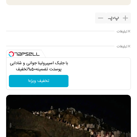
پ
،
پـ
تبلیغات
تبلیغات
با جلبک اسپیرولینا جوانی و شادابی
پوستت تضمینه50%تخفیف
تخفیف ویژه!