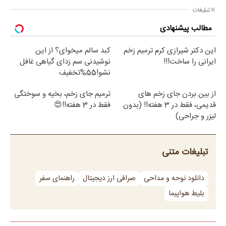
تبلیغات
مطالب پیشنهادی
این دکتر شیرازی کرم ترمیم زخم
کبد سالم میخوای؟ از این
ایرانی را ساخت!!!
نوشیدنی سم زدای گیاهی غافل
نشو!55%تخفیف
از بین بردن جای زخم های
ترمیم جای زخم، بخیه و سوختگی
قدیمی، فقط در 3 هفته!! (بدون
فقط در 3 هفته!!😍
لیزر و جراحی)
تبلیغات متنی
دانلود نوحه و مداحی
صرافی ارز دیجیتال
راهنمای سفر
بلیط هواپیما