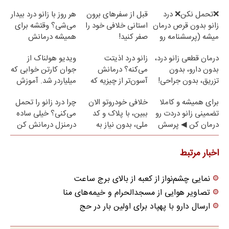
❌تحمل نکن❌ درد
قبل از سفرهای برون
هر روز با زانو درد بیدار
زانو بدون قرص درمان
استانی خلافی خود را
می‌شی؟ وقتشه برای
میشه (پرسشنامه رو
صفر کنید!
همیشه درمانش
پر کن)
کنی✅فرم پر کن
درمان قطعی زانو درد،
زانو درد اذیتت
ویدیو هولناک از
بدون دارو، بدون
می‌کنه؟ درمانش
جوان کارتن خوابی که
تزریق، بدون جراحی!
آسون‌تر از چیزیه که
میلیاردر شد. آموزش
(پرسش‌نامه)
فکر
رایگان
برای همیشه و کاملا
خلافی خودروتو الان
چرا درد زانو را تحمل
می‌کنی✅پرسشنامه
تضمینی زانو دردت رو
ببین، با پلاک و کد
می‌کنی؟ خیلی ساده
درمان کن ◀ پرسش
ملی، بدون نیاز به
درمنزل درمانش کن
نامه ▶
مراجعه حضوری
اخبار مرتبط
نمایی چشم‌نواز از کعبه از بالای برج ساعت
تصاویر هوایی از مسجدالحرام و خیمه‌های منا
ارسال دارو با پهپاد برای اولین بار در حج