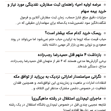
عرضه اولیه احیا؛ راهنمای ثبت سفارش، نقدینگی مورد نیاز و
خرید بیمه سهام
جزئیات دقیق مبلغ شارژ حساب، زمان ثبت سفارش آنلاین و فرمول
شگفت‌انگیز سود تضمین‌شده یک‌ساله برای سهامداران حقیقی که در…
ریسک خرید کدام سکه بیشتر است؟
حباب قیمت سکه لزوما به ترکیدن حباب ختم نمی‌شود اما می‌تواند در روند
صعودی و نزولی بعدی بازار اثر مهمی داشته باشد
بازداشت ۴ متهم قتل حمیدرضا رجب‌زاده
برخی گزارش‌ها مدعی هستند که ۴ نفر از متهمان قتل حمیدرضا رجب‌زاده،
مداح، دستگیر شده‌اند.
نگرانی سیاستمدار اماراتی نزدیک به بن‌زاید از توافق مکه
انتقادات امارات بر ماهیت و زمان‌بندی این توافق‌نامه، و همچنین فقدان
شفافیت در خصوص دشمن مشترکِ مدنظرِ این ائتلاف و…
ماجرای تیم‌داری استقلال در رشته ماهیگیری!
شایعه عجیبی چندی قبل در خصوص تیم‌داری باشگاه استقلال در یک رشته
عجیب بر سر زبان‌ها افتاده است!