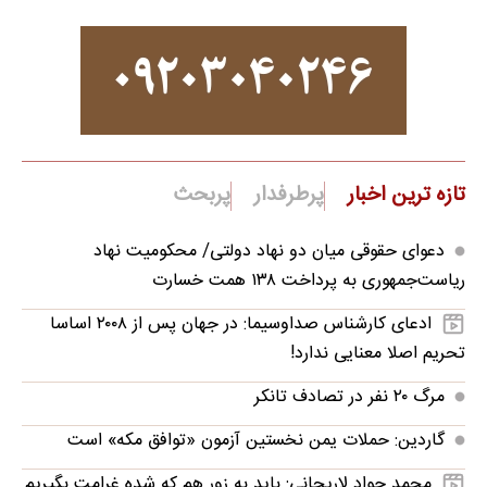
تازه ترین اخبار
پرطرفدار
پربحث
دعوای حقوقی میان دو نهاد دولتی/ محکومیت نهاد
ریاست‌جمهوری به پرداخت ۱۳۸ همت خسارت
ادعای کارشناس صداوسیما: در جهان پس از ۲۰۰۸ اساسا
تحریم اصلا معنایی ندارد!
مرگ ۲۰ نفر در تصادف تانکر
گاردین: حملات یمن نخستین آزمون «توافق مکه» است
محمد جواد لاریجانی: باید به زور هم که شده غرامت بگیریم