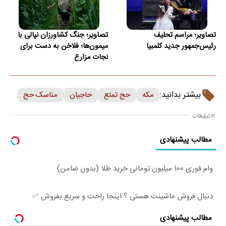
تصاویر؛ مراسم تحلیف
تصاویر؛ جنگ کشاورزان نپالی با
رئیس‌جمهور جدید کلمبیا
میمون‌ها؛ فلاخن به دست برای
نجات مزارع
بیشتر بدانید:
مکه
حج تمتع
حاجیان
مناسک حج
تبلیغات
مطالب پیشنهادی
وام فوری 100 میلیون تومانی خرید طلا (بدون ضامن)
دنبال فروش ماشینت هستی ؟ اینجا راحت و سریع بفروش ✅
مطالب پیشنهادی