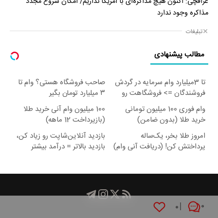
عراقچی: اکنون هیچ مذاکره‌ای با آمریکا نداریم/ امکان شروع مجدد
مذاکره وجود ندارد
تبلیغات
مطالب پیشنهادی
تا 3میلیارد وام سرمایه در گردش
صاحب فروشگاه هستی؟ وام تا
فروشندگان => فروشگاهت رو
۳ میلیارد تومان بگیر
ثبت کن
وام فوری 100 میلیون تومانی
100 میلیون وام آنی خرید طلا
خرید طلا (بدون ضامن)
(بازپرداخت 12 ماهه)
امروز طلا بخر، یک‌ساله
بازدید آنلاین‌شاپت رو زیاد کن،
پرداختش کن! (دریافت آنی وام)
بازدید بالاتر = درآمد بیشتر
۰
۰