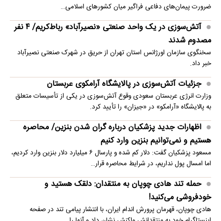
ضرورت پیمان‌های دفاعی فراگیر میان کشورهای اسلامی…
آتش‌سوزی در یک واحد صنعتی «نصیرآباد» رباط‌کریم/ ۴ نفر
مصدوم شدند
سخنگوی سازمان اورژانس استان تهران از حریق در شهرک صنعتی نصیرآباد
خبر داد.
جزئیات آتش‌سوزی در پالایشگاه آرامکوی عربستان
وزارت انرژی عربستان سعودی وقوع آتش‌سوزی در یکی از تأسیسات متعلق
به پالایشگاه «آرامکو» در «جیزان» را تأیید کرد.
اظهارات جدید پزشکیان درباره گران شدن بنزین/ محاصره
هستیم و نمی‌توانیم بنزین وارد کنیم
مسعود پزشکیان گفت: دلار کم شده و پارسال ۶ میلیارد دلار بنزین وارد کردیم،
اما امسال پول نداریم، در شرایط محاصره قرار…
حمله تند هادی چوپان به منتقدان: دلقک هستید و
خودفروشی می‌کنید!
هادی چوپان، قهرمان پرورش اندام ایران، با انتشار پیامی تند در صفحه
اینستاگرام خود به منتقدانش واکنش نشان داد و آنها را…