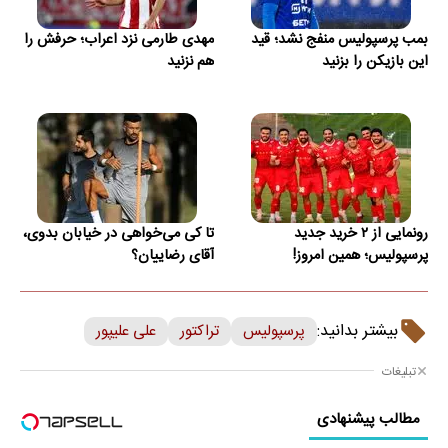
بمب پرسپولیس منفج نشد؛ قید
مهدی طارمی نزد اعراب؛ حرفش را
این بازیکن را بزنید
هم نزنید
رونمایی از ۲ خرید جدید
تا کی می‌خواهی در خیابان بدوی،
پرسپولیس؛ همین امروز!
آقای رضاییان؟
بیشتر بدانید:
پرسپولیس
تراکتور
علی علیپور
تبلیغات
مطالب پیشنهادی