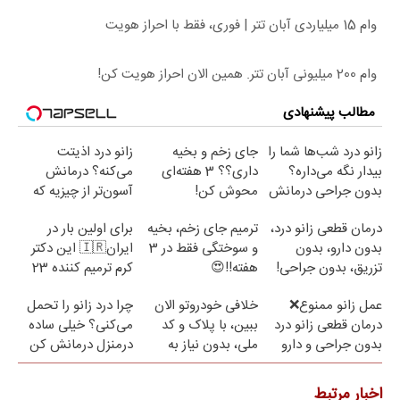
وام 15 میلیاردی آبان تتر | فوری، فقط با احراز هویت
وام 200 میلیونی آبان تتر. همین الان احراز هویت کن!
مطالب پیشنهادی
زانو درد شب‌ها شما را
جای زخم و بخیه
زانو درد اذیتت
بیدار نگه می‌داره؟
داری؟؟ 3 هفته‌ای
می‌کنه؟ درمانش
بدون جراحی درمانش
محوش کن!
آسون‌تر از چیزیه که
کن!
فکر
درمان قطعی زانو درد،
ترمیم جای زخم، بخیه
برای اولین بار در
می‌کنی✅پرسشنامه
بدون دارو، بدون
و سوختگی فقط در 3
ایران🇮🇷 این دکتر
تزریق، بدون جراحی!
هفته!!😍
کرم ترمیم کننده 23
(پرسش‌نامه)
روزه ساخت!
عمل زانو ممنوع❌
خلافی خودروتو الان
چرا درد زانو را تحمل
درمان قطعی زانو درد
ببین، با پلاک و کد
می‌کنی؟ خیلی ساده
بدون جراحی و دارو
ملی، بدون نیاز به
درمنزل درمانش کن
(پرسش نامه)
مراجعه حضوری
اخبار مرتبط