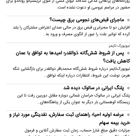
روزنامه‌های پرتغالی مدعی شده‌اند لیونل مسی از سوی کریستیانو رونالدو برای
حضور در مراسم عروسی او دعوت نشده است.
ماجرای قبض‌های نجومی برق چیست؟
افزایش دو تا سه‌برابری قبض برق در حالی صدای اعتراض مشترکان را بلند
کرده که توانیر علت را عبور از الگوی مصرف و ورود به…
نیویورک تایمز:
پس از شروط شش‌گانه ذوالقدر؛ امیدها به توافق با عمان
کاهش یافت؟
نیویورک‌تایمز درباره شروط شش‌گانه محمدباقر ذوالقدر برای بازگشایی تنگه
هرمز، نوشت این شروط، انتظارات درباره اینکه توافق…
پلنگ ایرانی در سالوک دیده شد
پلنگ ایرانی در سالوک خراسان شمالی دوباره مقابل دوربین رفت تا این
زیستگاه کوهستانی بار دیگر به عنوان یکی از پناهگاه‌های…
عرضه اولیه احیا؛ راهنمای ثبت سفارش، نقدینگی مورد نیاز و
خرید بیمه سهام
جزئیات دقیق مبلغ شارژ حساب، زمان ثبت سفارش آنلاین و فرمول