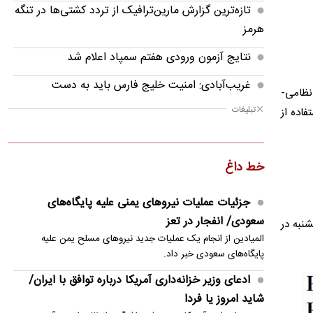
تازه‌ترین گزارش مارین‌ترافیک از تردد کشتی‌ها در تنگه
هرمز
نتایج آزمون ورودی هفتم سمپاد اعلام شد
غریب‌آبادی: امنیت خلیج فارس باید به دست
نظامی-
کشورهای منطقه تأمین شود
تبلیغات
فاده از
واکنش یمن به توافقنامه سه جانبه عربستان، ترکیه و
پاکستان
خط داغ
ادعای وزیر خزانه‌داری آمریکا درباره توافق با ایران/
شاید امروز یا فردا
جزئیات عملیات نیروهای یمنی علیه پایگاه‌های
سعودی/ انفجار در تعز
نبه در
پروژه ۴۰۰ میلیون دلاری ترامپ در کاخ سفید متوقف
المیادین از انجام یک عملیات جدید نیروهای مسلح یمن علیه
شد
پایگاه‌های سعودی خبر داد.
افشای اطلاعات ذخایر تسلیحاتی آمریکا زیر ذره‌بین
ادعای وزیر خزانه‌داری آمریکا درباره توافق با ایران/
ترامپ
شاید امروز یا فردا