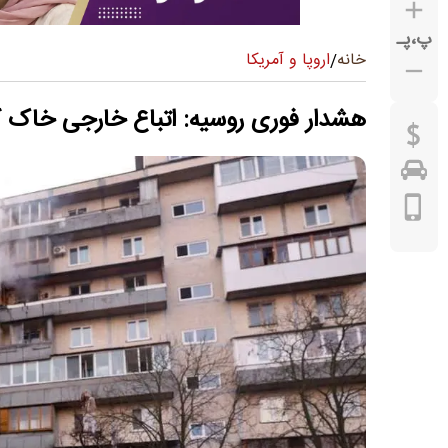
پ
،
پـ
اروپا و آمریکا
خانه
/
هشدار فوری روسیه: اتباع خارجی خاک ک