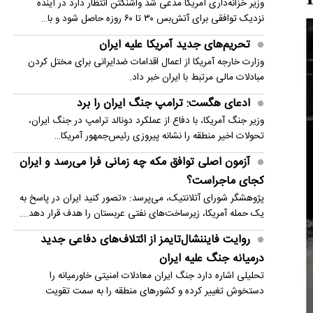
وزیر خزانه‌داری آمریکا مدعی شد واشنگتن انتظار دارد در آینده
تحریم‌های جدید آمریکا علیه ایران
نزدیک توافقی برای آتش‌بس ۳۰ تا ۶۰ روزه حاصل شود و با…
تحلیل الجزیره از میزان اثرگذاری توافق دفاعی ترکیه،
تحریم‌های جدید آمریکا علیه ایران
عربستان و پاکستان
وزارت خارجه آمریکا از اعمال اقدامات ضدایرانی برای مختل کردن
مبادلات مالی مرتبط با ایران خبر داد.
ادعای هگست: ترامپ جنگ ایران را برد
وزیر جنگ آمریکا، با دفاع از عملکرد دونالد ترامپ در جنگ ایران،
تحولات اخیر منطقه را نشانه پیروزی رئیس‌جمهور آمریکا…
آزمون اصلی توافق مکه چه زمانی فرا می‌رسد و ایران
کجای ماجراست؟
پژوهشگر شورای آتلانتیک، می‌پرسد: «تصور کنید ایران در پاسخ به
یک حمله آمریکا، زیرساخت‌های نفتی عربستان را هدف قرار دهد.…
روایت فایننشال‌تایمز از ائتلاف‌های دفاعی جدید
درمیانه جنگ علیه ایران
تحلیلی اشاره دارد جنگ ایران معادلات امنیتی خاورمیانه را
دستخوش تغییر کرده و کشورهای منطقه را به سمت تقویت
همکاری‌های…