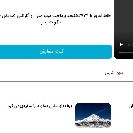
فقط امروز با 29%تخفیف،پرداخت درب منزل و گارانتی تعویض 
40 وات بخر
ثبت سفارش
منبع :
فارس
؛ ۹۷ نفر جان
برف تابستانی دماوند را سفیدپوش کرد