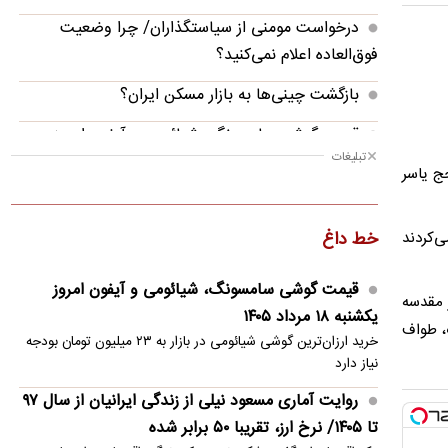
درخواست مومنی از سیاستگذاران/ چرا وضعیت
فوق‌العاده اعلام نمی‌کنید؟
بازگشت چینی‌ها به بازار مسکن ایران؟
قیمت گوشی سامسونگ، شیائومی و آیفون امروز
تبلیغات
یکشنبه ۱۸ مرداد ۱۴۰۵
قل حج یاسر
صدور گواهینامه موتورسیکلت برای زنان؛ در آینده
نزدیک
ی‌کردند
خط داغ
تلاش مسافران جامانده برای متوقف کردن هواپیما
قیمت گوشی سامسونگ، شیائومی و آیفون امروز
هم امروز به مشاعر مقدسه
چرا خوانندگان رمان پرفروش «بامداد خمار» سریال
یکشنبه ۱۸ مرداد ۱۴۰۵
ت، طواف
نرگس آبیار را دوست ندارند؟
خرید ارزان‌ترین گوشی شیائومی در بازار به ۲۳ میلیون تومان بودجه
نیاز دارد
بغض و پشیمانی تلخ رامین پرچمی
روایت آماری مسعود نیلی از زندگی ایرانیان از سال ۹۷
عراقچی: ایران بر عهد مقاومت خود ایستاده است/
تا ۱۴۰۵/ نرخ ارز، تقریبا ۵۰ برابر شده
جنایت‌ها را نه فراموش می‌کنیم نه می‌بخشیم