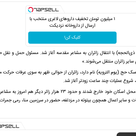
۱ میلیون تومان تخفیف داروهای لاغری منتخب با
ارسال از داروخانه نزدیکت
کلیک کن!
 جایی زائران حج، امروز ۴ خرداد (هشتم ذی‌الحجه) با انتقال زائران به مشاعر مقدسه آغاز شد. مسئول حمل و ن
اسک حج (یوم الترویه) نام دارد، زائران از حوالی ظهر به سوی عرفات حرکت م
، شروع عملیات چند ساعت زودتر آغاز شد.
هفت هزار زائر اهل سنت کشورمان با اتوبوس‌ها از هتل‌های محل اسکان خود خارج شدند و حدود ۲۳ هزار زائر دیگر 
رفات و سایر اعمال همچون بیتوته در مزدلفه، حضور در سرزمین منا، رمی جمرا