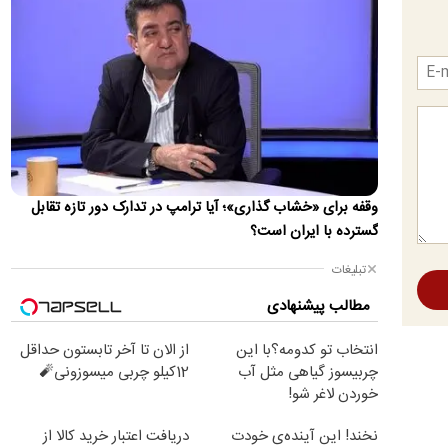
نیاز و خرید بیمه سهام
جزئیات دقیق مبلغ شارژ حساب، زمان ثبت سفارش آنلاین و فرمول
شگفت‌انگیز سود تضمین‌شده یک‌ساله برای سهامداران حقیقی که
در…
ریسک خرید کدام سکه بیشتر است؟
حباب قیمت سکه لزوما به ترکیدن حباب ختم نمی‌شود اما می‌تواند در
روند صعودی و نزولی بعدی بازار اثر مهمی داشته باشد
بازداشت ۴ متهم قتل حمیدرضا رجب‌زاده
وقفه برای «خشاب گذاری»؛ آیا ترامپ در تدارک دور تازه تقابل
برخی گزارش‌ها مدعی هستند که ۴ نفر از متهمان قتل حمیدرضا
گسترده با ایران است؟
رجب‌زاده، مداح، دستگیر شده‌اند.
تبلیغات
نگرانی سیاستمدار اماراتی نزدیک به بن‌زاید از توافق
مکه
مطالب پیشنهادی
انتقادات امارات بر ماهیت و زمان‌بندی این توافق‌نامه، و همچنین
انتخاب تو کدومه؟با این
از الان تا آخر تابستون حداقل
فقدان شفافیت در خصوص دشمن مشترکِ مدنظرِ این ائتلاف و…
چربیسوز گیاهی مثل آب
12کیلو چربی میسوزونی🧨
ماجرای تیم‌داری استقلال در رشته ماهیگیری!
خوردن لاغر شو!
شایعه عجیبی چندی قبل در خصوص تیم‌داری باشگاه استقلال در
خرید60%تخفیف
نخند! این آینده‌ی خودت
دریافت اعتبار خرید کالا از
یک رشته عجیب بر سر زبان‌ها افتاده است!