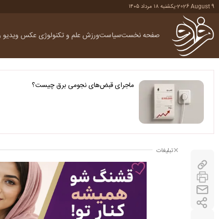
2026 August 9
-
یکشنبه ۱۸ مرداد ۱۴۰۵
صفحه نخست
سیاست
ورزش
علم و تکنولوژی
عکس
ویدیو
ر
ماجرای قبض‌های نجومی برق چیست؟
تبلیغات