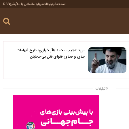
استخدام
تبلیغات
درباره ما
تماس با ما
آرشیو
RSS
مورد عجیب محمد باقر خرازی؛ طرح اتهامات
جدی و صدور فتوای قتل بی‌حجابان
تبلیغات