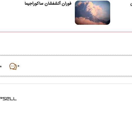
ن
فوران آتشفشان ساکوراجیما
۰
۰